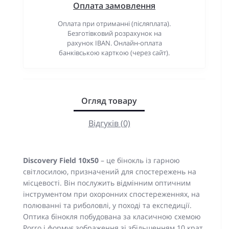
Оплата замовлення
Оплата при отриманні (післяплата).
Безготівковий розрахунок на
рахунок IBAN. Онлайн-оплата
банківською карткою (через сайт).
Огляд товару
Відгуків (0)
Discovery Field 10x50
– це бінокль із гарною
світлосилою, призначений для спостережень на
місцевості. Він послужить відмінним оптичним
інструментом при охоронних спостереженнях, на
полюванні та риболовлі, у поході та експедиції.
Оптика бінокля побудована за класичною схемою
Porro і формує зображення зі збільшенням 10 крат.