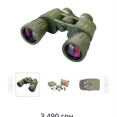
‹
›
3 490 грн