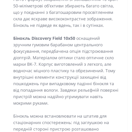
50-міліметрові об'єктиви збирають багато світла,
що у поєднанні з багатошаровим просвітленням
скла дає яскраве висококонтрастне зображення.
Бінокль не підведе як вдень, так і в сутінках.
Бінокль Discovery Field 10x50
оснащений
зручним гумовим барабаном центрального
фокусування, передбачена опція підстроювання
діоптрій. Матеріалом оптики стало оптичне скло
марки BK-7. Корпус виготовлений з легкого, але
водночас міцного пластику та обрезинений. Тому
внутрішні елементи конструкції захищені від
пошкоджень при випадковому падінні бінокля та
від попадання вологи. Завдяки рельєфній поверхні
пристрій можна надійно утримувати навіть
мокрими руками.
Бінокль можна встановлювати на штатив для
стаціонарних спостережень: під заглушкою на
передній стороні пристрою розташовано