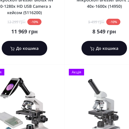
20-1280x HD USB Camera з
40x-1600x (14950)
кейсом (5116200)
13 299 грн
9 499 грн
-10%
-10%
11 969 грн
8 549 грн
До кошика
До кошика
я
Акція