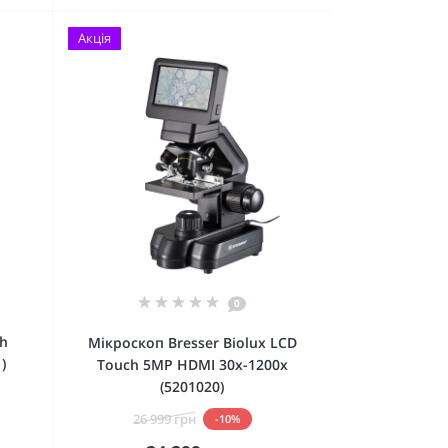
Акція
0
th
Мікроскоп Bresser Biolux LCD
)
Touch 5MP HDMI 30x-1200x
(5201020)
26 999 грн
-10%