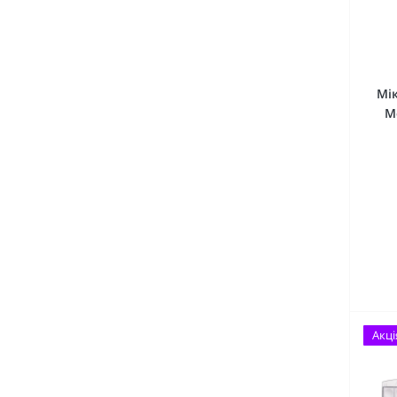
Мік
M
Акці