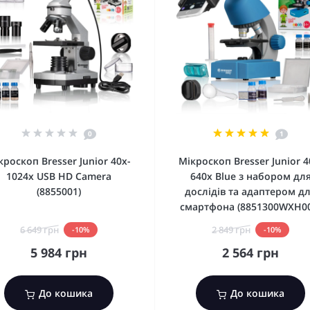
0
1
кроскоп Bresser Junior 40x-
Мікроскоп Bresser Junior 4
1024x USB HD Camera
640x Blue з набором дл
(8855001)
дослідів та адаптером д
смартфона (8851300WXH00
6 649 грн
2 849 грн
-10%
-10%
5 984 грн
2 564 грн
До кошика
До кошика