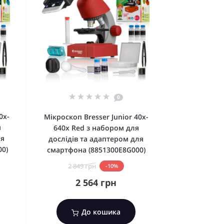
0
0x-
Мікроскоп Bresser Junior 40x-
я
640x Red з набором для
ля
дослідів та адаптером для
0)
смартфона (8851300E8G000)
2 849 грн
-10%
2 564 грн
До кошика