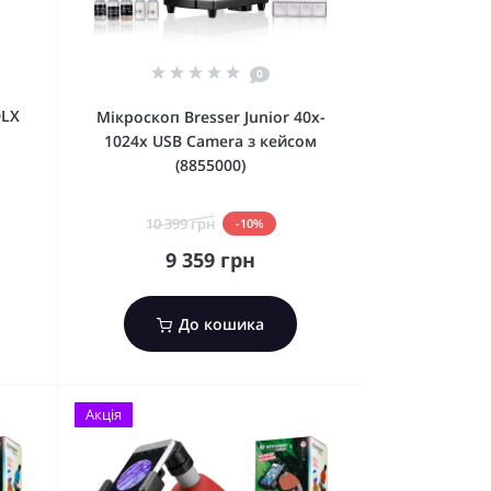
0
DLX
Мікроскоп Bresser Junior 40x-
1024x USB Camera з кейсом
(8855000)
10 399 грн
-10%
9 359 грн
До кошика
Акція