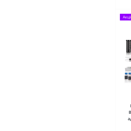
Акці
B
а