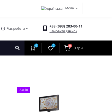
Мова
+38 (093) 283-00-11
Час роботи
Замовити дзвінок
0
0
0
0 грн
Акція