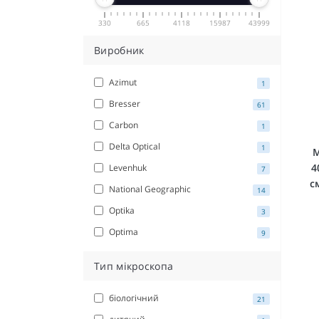
330
665
4118
15987
43999
Виробник
Azimut
1
Bresser
61
Carbon
1
Delta Optical
1
М
4
Levenhuk
7
с
National Geographic
14
Optika
3
Optima
9
Тип мікроскопа
біологічний
21