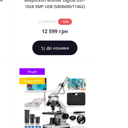
Мікроскоп Bresser Digital DST-
1028 5MP USB (5808600/11462)
13 999 грн
-10%
12 599 грн
До кошика
Акція
Подарунок