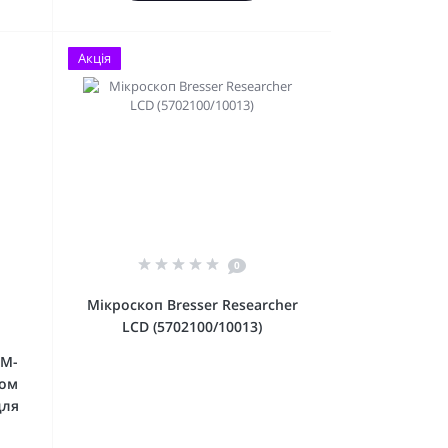
Акція
0
Мікроскоп Bresser Researcher
LCD (5702100/10013)
CM-
ром
для