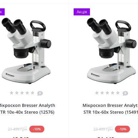
я
Акція
0
0
ікроскоп Bresser Analyth
Мікроскоп Bresser Analy
STR 10x-40x Stereo (12576)
STR 10x-60x Stereo (15491
21 499 грн
23 499 грн
-10%
-10%