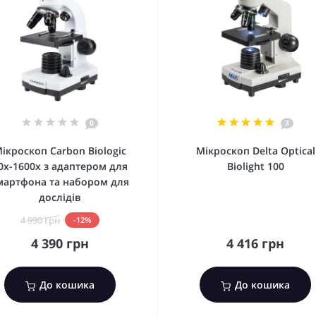
0
3
ікроскоп Carbon Biologic
Мікроскоп Delta Optical
0x-1600x з адаптером для
Biolight 100
мартфона та набором для
дослідів
4 990 грн
-12%
4 390 грн
4 416 грн
До кошика
До кошика