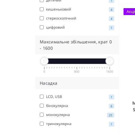
дитячий
1
кишеньковий
4
Акці
стереоскопічний
4
цифровий
1
Максимальне збільшення, крат
0
-
1600
0
800
1600
Насадка
LCD, USB
1
М
бінокулярна
6
монокулярна
25
тринокулярна
1