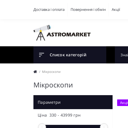
Доставка і оплата
Повернення і обмін
Акції
Список категорій
Мікроскопи
Мікроскопи
Параметри
Акці
Цiна
330
-
43999
грн