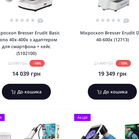
0
0
роскоп Bresser Erudit Basic
Мікроскоп Bresser Erudit 
ono 40x-400x з адаптером
40-600x (12713)
для смартфона + кейс
(5102100)
15 599 грн
21 499 грн
-10%
-10%
14 039 грн
19 349 грн
До кошика
До кошика
я
Акція