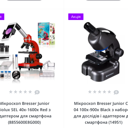
я
Акція
0
0
Мікроскоп Bresser Junior
Мікроскоп Bresser Junior 
iolux SEL 40x-1600x Red з
04 100x-900x Black з набо
даптером для смартфона
для дослідів і адаптером 
(8855600E8G000)
смартфона (14951)