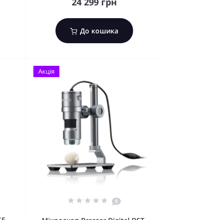
24 299 грн
До кошика
Акція
0
SE