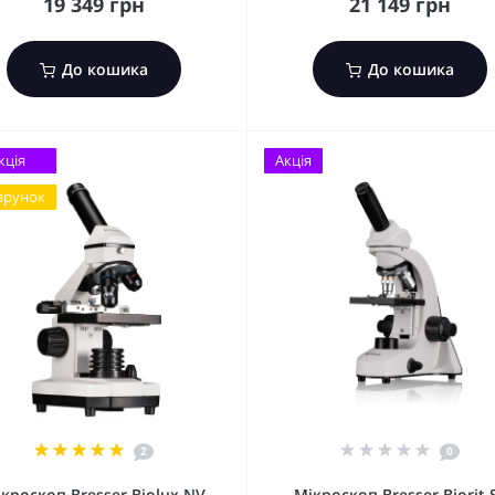
19 349 грн
21 149 грн
До кошика
До кошика
кція
Акція
арунок
2
0
кроскоп Bresser Biolux NV
Мікроскоп Bresser Biorit 