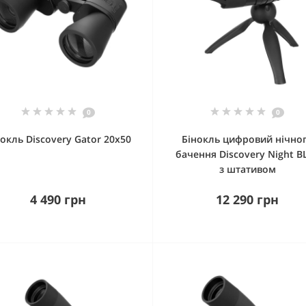
0
0
окль Discovery Gator 20x50
Бінокль цифровий нічно
бачення Discovery Night B
з штативом
4 490 грн
12 290 грн