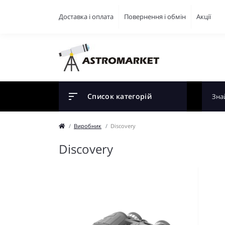
Доставка і оплата
Повернення і обмін
Акції
Список категорій
Виробник
Discovery
Discovery