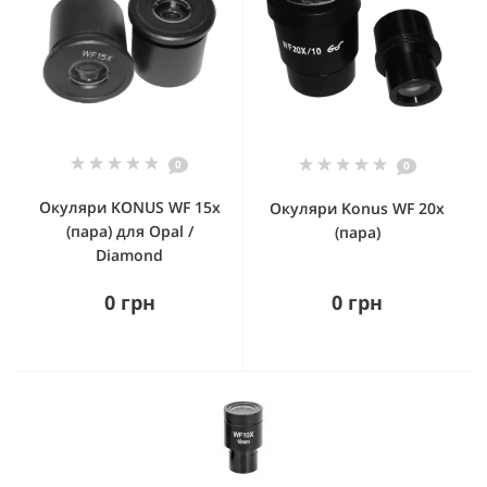
0
0
Окуляри KONUS WF 15x
Окуляри Konus WF 20x
(пара) для Opal /
(пара)
Diamond
0 грн
0 грн