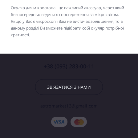
Окуляр для мікроскопа - це важливий аксесуар, через який
безпосередньо ведеться спостереження за мікросвітом.
Якщо у Вас є мікроскоп і Вам не вистачає збільшення, то в
даному розділі Ви зможете підібрати собі окуляр потрібної
кратності.
+38 (093) 283-00-11
ЗВ'ЯЗАТИСЯ З НАМИ
astromarket13@gmail.com