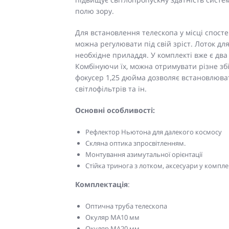
полю зору.
Для встановлення телескопа у місці спосте
можна регулювати під свій зріст. Лоток дл
необхідне приладдя. У комплекті вже є два 
Комбінуючи їх, можна отримувати різне зб
фокусер 1,25 дюйма дозволяє встановлювати
світлофільтрів та ін.
Основні особливості:
Рефлектор Ньютона для далекого космосу
Скляна оптика зпросвітленням.
Монтування азимутальної орієнтації
Стійка тринога з лотком, аксесуари у компле
Комплектація
:
Оптична труба телескопа
Окуляр MA10 мм
Окуляр MA20 мм