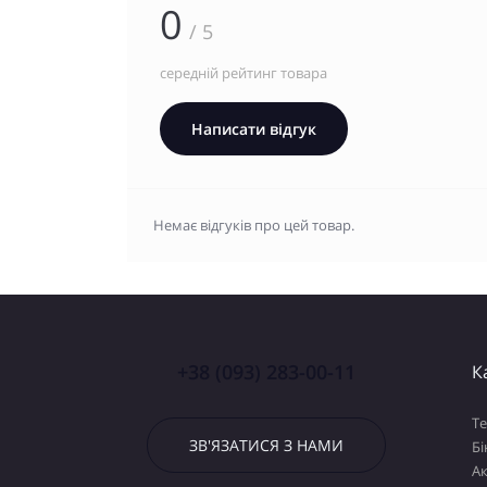
0
/ 5
середній рейтинг товара
Написати відгук
Немає відгуків про цей товар.
+38 (093) 283-00-11
К
Т
ЗВ'ЯЗАТИСЯ З НАМИ
Бі
А