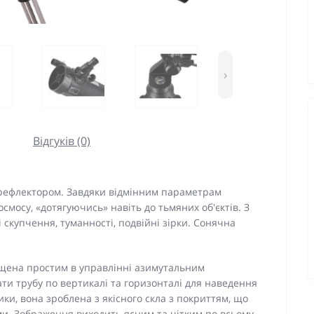
›
Відгуків (0)
рефлектором. Завдяки відмінним параметрам
смосу, «дотягуючись» навіть до тьмяних об'єктів. З
скупчення, туманності, подвійні зірки. Сонячна
.
ена простим в управлінні азимутальним
и трубу по вертикалі та горизонталі для наведення
ики, вона зроблена з якісного скла з покриттям, що
ми. Зображення виходить ясним та чітким по всьому