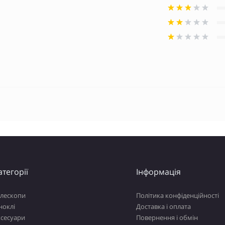
атегорії
Інформація
елескопи
Політика конфіденційності
ноклі
Доставка і оплата
ксесуари
Повернення і обмін