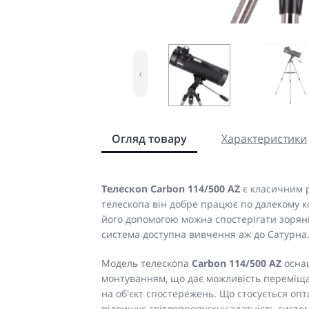
‹
Огляд товару
Характеристики
Телескоп Carbon 114/500 AZ
є класичним 
телескопа він добре працює по далекому ко
його допомогою можна спостерігати зоряні 
система доступна вивчення аж до Сатурна
Модель телескопа
Carbon 114/500 AZ
оснащ
монтуванням, що дає можливість переміщат
на об'єкт спостережень. Що стосується опт
підвищує світлопропускну здатність систе