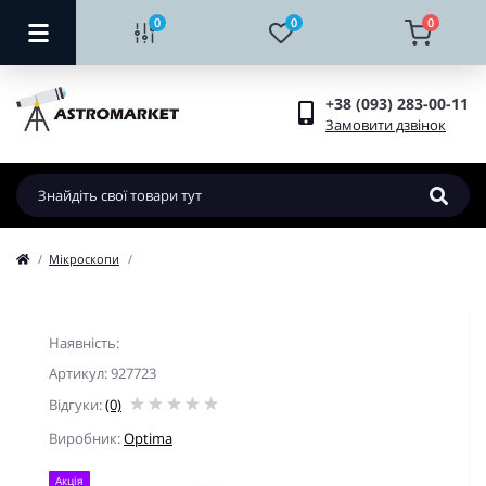
0
0
0
+38 (093) 283-00-11
Замовити дзвінок
Мікроскопи
Наявність:
Артикул: 927723
Відгуки:
(0)
Виробник:
Optima
Акція