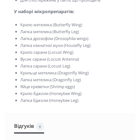
Для спостережень у світлі, що проходить
У наборі мікропрепаратів:
Крило метелика (Butterfly Wing)
Лапка метелика (Butterfly Leg)
Лапка дрозофіли (Drosophila wings)
Лапка кімнатної мухи (Housefly Leg)
Крило сарани (Locust Wing)
Вусик сарани (Locust Antenna)
Лапка сарани (Locust Leg)
Крильце метелика (Dragonfly Wing)
Лапка метелика (Dragonfly Leg)
Яйце креветки (Shrimp eggs)
Крило бджоли (Honeybee Wing)
Лапка бджоли (Honeybee Leg)
Відгуків
0