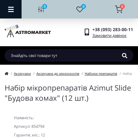
0
0
0
+38 (093) 283-00-11
Замовити дзвінок
Аксесуари
Аксесуари до мікроскопів
Набори препаратів
Набір мік
Набір мікропрепаратів Azimut Slide
"Будова комах" (12 шт.)
Наявність:
Артикул: 854794
Гарантiя, мic.: 12