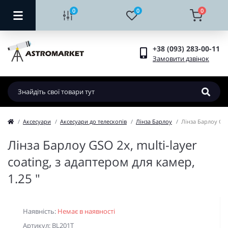
0
0
0
+38 (093) 283-00-11
Замовити дзвінок
Аксесуари
Аксесуари до телескопів
Лінза Барлоу
Лінза Барлоу GSO 
Лінза Барлоу GSO 2x, multi-layer
coating, з адаптером для камер,
1.25 "
Наявність:
Немає в наявності
Артикул: BL201T