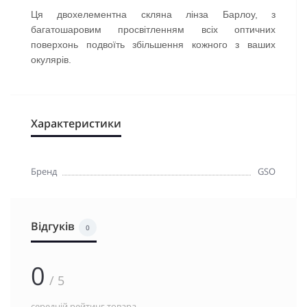
Ця двохелементна скляна лінза Барлоу, з
багатошаровим просвітленням всіх оптичних
поверхонь подвоїть збільшення кожного з ваших
окулярів.
Характеристики
Бренд
GSO
Відгуків
0
0
/ 5
середній рейтинг товара