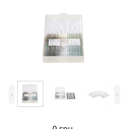
‹
›
0 грн