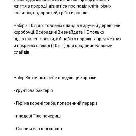
життя в природі, дізнатіся про поділ клітін різніх
кольорів, водоростей, грібів и овочів.
Набір з 10 підготовленіх слайдів в зручній дерев'яній
коробочці. Всередині Ви знайдете НЕ только
підготовлені зразки, а й набір з порожніх предметних
и покрівніх стекол (10 шт) для создания Власний
слайдів.
Набір Включає в себе следующие зразки:
- ґрунтова бактерія
- Гіфі на корені гриба, поперечний переріз
- плодові Тіло печериці
- Спори и елатері хвоща