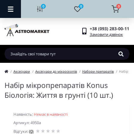
0
0
0
+38 (093) 283-00-11
Замовити дзвінок
Аксесуари
Аксесуари до мікроскопів
Набори препаратів
Набір мік
Набір мікропрепаратів Konus
Біологія: Життя в грунті (10 шт.)
Наявність:
Немає в наявності
Артикул: 4950a
Відгуки:
(0)