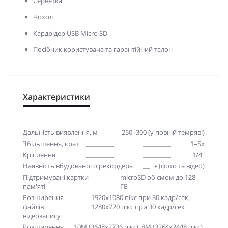
Серветка
Чохол
Кардрідер USB Micro SD
Посібник користувача та гарантійний талон
Характеристики
Дальність виявлення, м
250–300 (у повній темряві)
Збільшення, крат
1–5x
Кріплення
1/4"
Наявність вбудованого рекордера
є (фото та відео)
Підтримувані картки
microSD об'ємом до 128
пам'яті
ГБ
Розширення
1920x1080 пікс при 30 кадр/сек,
файлів
1280x720 пікс при 30 кадр/сек
відеозапису
Розширення
10M (3648x2736 пікс), 8M (3264x2448 пікс),