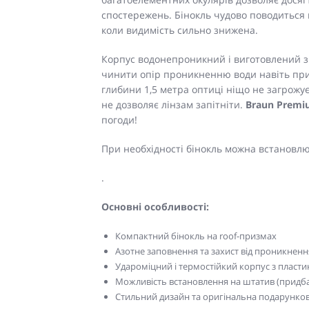
спостережень. Бінокль чудово поводиться на
коли видимість сильно знижена.
Корпус водонепроникний і виготовлений з 
чинити опір проникненню води навіть при 
глибини 1,5 метра оптиці ніщо не загрожує
не дозволяє лінзам запітніти.
Braun Premi
погоди!
При необхідності бінокль можна встановлю
.
Основні особливості:
Компактний бінокль на roof-призмах
Азотне заповнення та захист від проникненн
Удароміцний і термостійкий корпус з пластик
Можливість встановлення на штатив (придб
Стильний дизайн та оригінальна подарунко