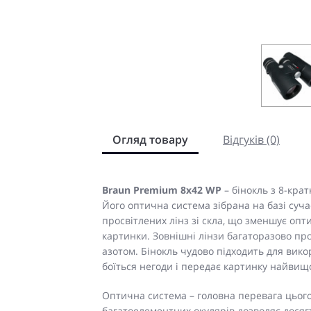
Огляд товару
Відгуків (0)
Braun Premium 8х42 WP
– бінокль з 8-кра
Його оптична система зібрана на базі суч
просвітлених лінз зі скла, що зменшує опт
картинки. Зовнішні лінзи багаторазово пр
азотом. Бінокль чудово підходить для вико
боїться негоди і передає картинку найвищо
Оптична система – головна перевага цього
багатоелементних окулярів дозволяє досягт