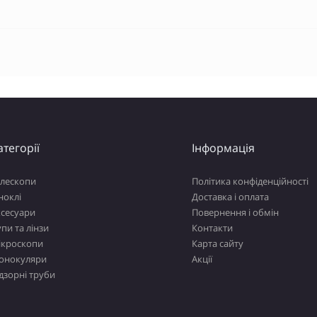
атегорії
Інформація
елескопи
Політика конфіденційності
ноклі
Доставка і оплата
ксесуари
Повернення і обмін
пи та лінзи
Контакти
ікроскопи
Карта сайту
онокуляри
Акції
дзорні труби