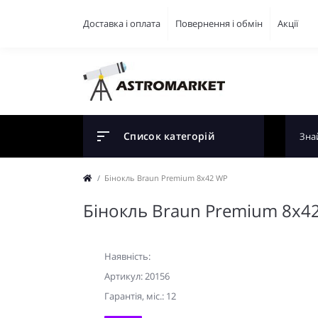
Доставка і оплата
Повернення і обмін
Акції
Список категорій
Бінокль Braun Premium 8х42 WP
Бінокль Braun Premium 8х4
Наявність:
Артикул: 20156
Гарантiя, мic.: 12