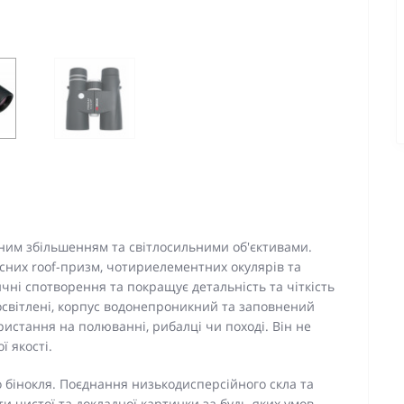
тним збільшенням та світлосильними об'єктивами.
асних roof-призм, чотириелементних окулярів та
ичні спотворення та покращує детальність та чіткість
освітлені, корпус водонепроникний та заповнений
ристання на полюванні, рибалці чи поході. Він не
ї якості.
 бінокля. Поєднання низькодисперсійного скла та
и чистої та докладної картинки за будь-яких умов