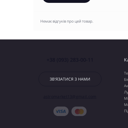
Немає відгуків про цей товар.
+38 (093) 283-00-11
К
Т
ЗВ'ЯЗАТИСЯ З НАМИ
Бі
А
Лу
astromarket13@gmail.com
М
М
Пі