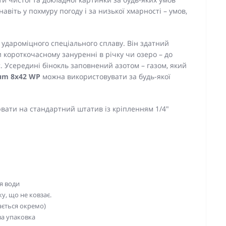
віть у похмуру погоду і за низької хмарності – умов,
удароміцного спеціального сплаву. Він здатний
короткочасному зануренні в річку чи озеро – до
. Усередині бінокль заповнений азотом – газом, який
um 8х42 WP
можна використовувати за будь-якої
вати на стандартний штатив із кріпленням 1/4"
я води
у, що не ковзає.
ається окремо)
ва упаковка