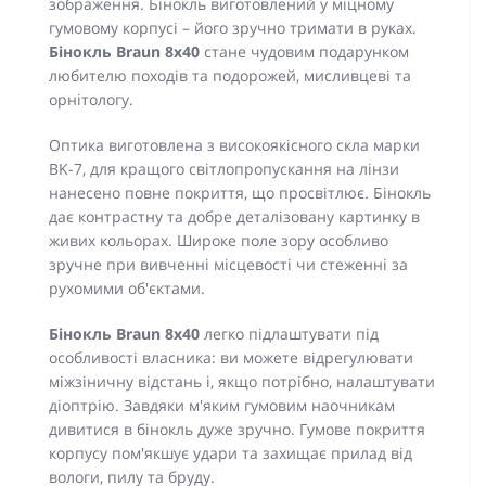
зображення. Бінокль виготовлений у міцному
гумовому корпусі – його зручно тримати в руках.
Бінокль Braun 8x40
стане чудовим подарунком
любителю походів та подорожей, мисливцеві та
орнітологу.
Оптика виготовлена з високоякісного скла марки
BK-7, для кращого світлопропускання на лінзи
нанесено повне покриття, що просвітлює. Бінокль
дає контрастну та добре деталізовану картинку в
живих кольорах. Широке поле зору особливо
зручне при вивченні місцевості чи стеженні за
рухомими об'єктами.
Бінокль Braun 8x40
легко підлаштувати під
особливості власника: ви можете відрегулювати
міжзіничну відстань і, якщо потрібно, налаштувати
діоптрію. Завдяки м'яким гумовим наочникам
дивитися в бінокль дуже зручно. Гумове покриття
корпусу пом'якшує удари та захищає прилад від
вологи, пилу та бруду.