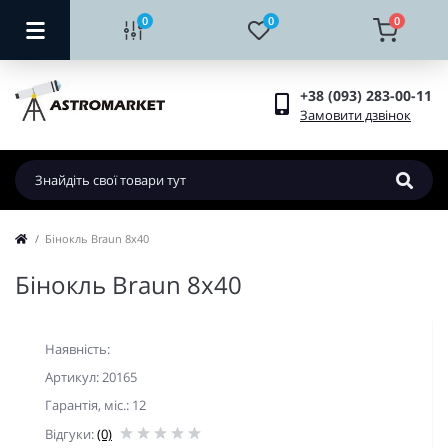
0
0
0
+38 (093) 283-00-11
Замовити дзвінок
Бінокль Braun 8х40
Бінокль Braun 8х40
Наявність:
Артикул: 20165
Гарантiя, мic.: 12
Відгуки:
(0)