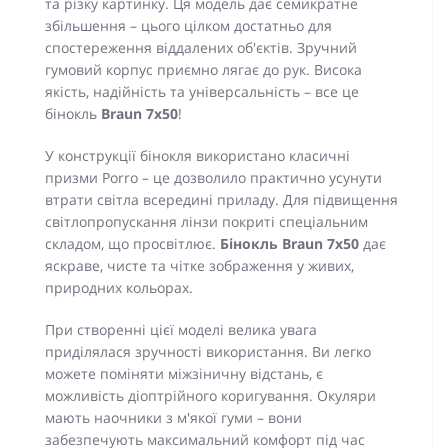
та різку картинку. Ця модель дає семикратне
збільшення – цього цілком достатньо для
спостереження віддалених об'єктів. Зручний
гумовий корпус приємно лягає до рук. Висока
якість, надійність та універсальність – все це
бінокль
Braun 7x50
!
У конструкції бінокля використано класичні
призми Porro – це дозволило практично усунути
втрати світла всередині приладу. Для підвищення
світлопропускання лінзи покриті спеціальним
складом, що просвітлює.
Бінокль Braun 7x50
дає
яскраве, чисте та чітке зображення у живих,
природних кольорах.
При створенні цієї моделі велика увага
приділялася зручності використання. Ви легко
можете поміняти міжзіничну відстань, є
можливість діоптрійного коригування. Окуляри
мають наочники з м'якої гуми – вони
забезпечують максимальний комфорт під час