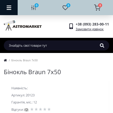
0
0
0
+38 (093) 283-00-11
Замовити дзвінок
Бінокль Braun 7х50
Бінокль Braun 7х50
Наявність:
Артикул: 20123
Гарантiя, мic.: 12
Відгуки:
(0)