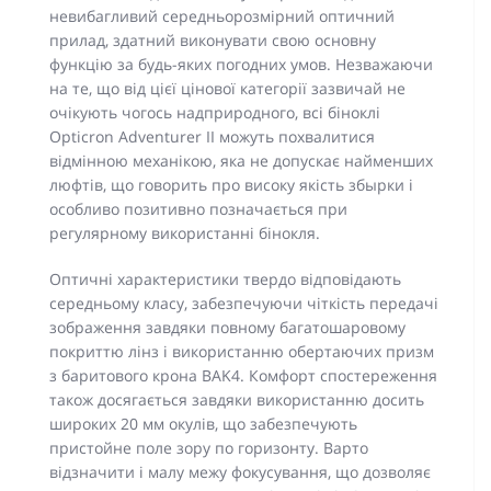
невибагливий середньорозмірний оптичний
прилад, здатний виконувати свою основну
функцію за будь-яких погодних умов. Незважаючи
на те, що від цієї цінової категорії зазвичай не
очікують чогось надприродного, всі біноклі
Opticron Adventurer II можуть похвалитися
відмінною механікою, яка не допускає найменших
люфтів, що говорить про високу якість збырки і
особливо позитивно позначається при
регулярному використанні бінокля.
Оптичні характеристики твердо відповідають
середньому класу, забезпечуючи чіткість передачі
зображення завдяки повному багатошаровому
покриттю лінз і використанню обертаючих призм
з баритового крона BAK4. Комфорт спостереження
також досягається завдяки використанню досить
широких 20 мм окулів, що забезпечують
пристойне поле зору по горизонту. Варто
відзначити і малу межу фокусування, що дозволяє