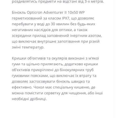
роздивлятись предмети на відстані від 3-х метрів.
Бінокль Opticron Adventurer II 10x50 WP
герметизований за класом IPX7, що дозволяє
перебувати у воді до 30 хвилин без будь-яких
негативних наслідків для оптики, а також
зсередини прилад заповнений інертним азотом,
що виключає внутрішнє запотівання при різкій
зміні температур.
Кришки об'єктивів та окулярів виконані з м'якої
гуми та щільно прилягають, додатково кришки
об'єктивів прикріплені до бінокулярних труб
гумовими поясками, що виключає їх втрату та
дозволяє застосовувати бінокль швидко та
ефективно. Чохол має спеціальну кишеню, де
можна помістити серветку для чищення, або інші
необхідні дрібниці.