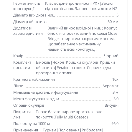
Герметичність
Клас водонепроникності IPX7|Захист
конструкції
від запотівання. Заповнення азотом N2
Діаметр вихідної зіниці
5
Діаметр об'єктива
50 мм
Додаткові
Великий винос вихідної зіниці; Корпус
характеристики
бінокля спроектований по схемі Close
Bridge з широким закритим мостом,
що забезпечує максимальну
надійність всієї конструкції.
Колір
Чорний
Комплект
Бінокль|Чохол|Кришки окулярів|Кришки
поставки
об'єктивів|Ремінь на шию|Серветка для
протирання оптики
Кратність наближення
10x
Лінзи
Ахромат
Мінімальна дистанція фокусування
3 м
Межа фокусування від, м
3.0
Оправи окулярів
Висувні
Покриття
Повне багатошарове просвітлююче
лінз
покриття (Fully Multi Coated)
Поле зору на 1000 м
96.0
Призначення
Туризм|Полювання|Риболовля|