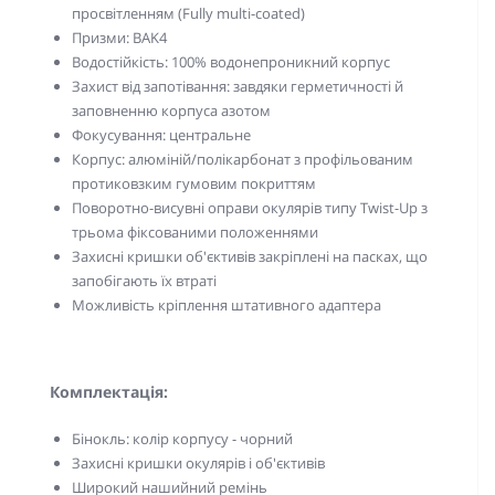
просвітленням (Fully multi-coated)
Призми: BAK4
Водостійкість: 100% водонепроникний корпус
Захист від запотівання: завдяки герметичності й
заповненню корпуса азотом
Фокусування: центральне
Корпус: алюміній/полікарбонат з профільованим
протиковзким гумовим покриттям
Поворотно-висувні оправи окулярів типу Twist-Up з
трьома фіксованими положеннями
Захисні кришки об'єктивів закріплені на пасках, що
запобігають їх втраті
Можливість кріплення штативного адаптера
Комплектація:
Бінокль: колір корпусу - чорний
Захисні кришки окулярів і об'єктивів
Широкий нашийний ремінь