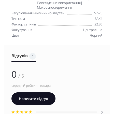
Повсякденне використання|
Макроспостереження
Регулювання міжзіничної відстані
57-73
Тип скла
BAK4
Фактор сутінків
22.36
Фокусування
Центральна
Цвет
Чорний
Відгуків
0
0
/ 5
середній рейтинг товара
Написати відгук
0