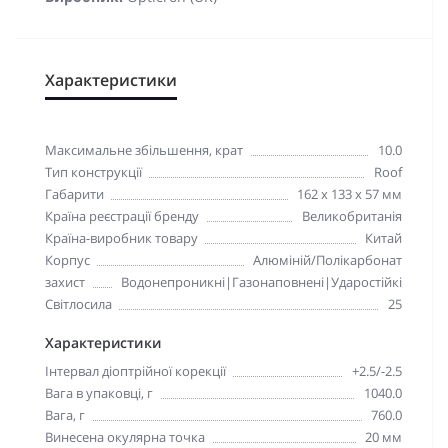
Характеристики
Максимальне збільшення, крат
10.0
Тип конструкції
Roof
Габарити
162 x 133 x 57 мм
Країна реєстрації бренду
Великобританія
Країна-виробник товару
Китай
Корпус
Алюміній/Полікарбонат
захист
Водонепроникні|Газонаповнені|Ударостійкі
Світлосила
25
Характеристики
Інтервал діоптрійної корекції
+2.5/-2.5
Вага в упаковці, г
1040.0
Вага, г
760.0
Винесена окулярна точка
20 мм