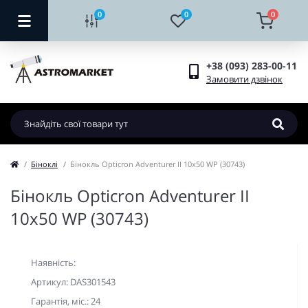
0
0
0
+38 (093) 283-00-11
Замовити дзвінок
Біноклі
Бінокль Opticron Adventurer II 10x50 WP (30743)
Бінокль Opticron Adventurer II
10x50 WP (30743)
Наявність:
Артикул: DAS301543
Гарантiя, мic.: 24