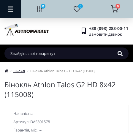
0
0
0
+38 (093) 283-00-11
Замовити дзвінок
Біноклі
Бінокль Athlon Talos G2 HD 8x42 (115008)
Бінокль Athlon Talos G2 HD 8x42
(115008)
Наявність:
Артикул: DAS301578
Гарантiя, мic.: ∞