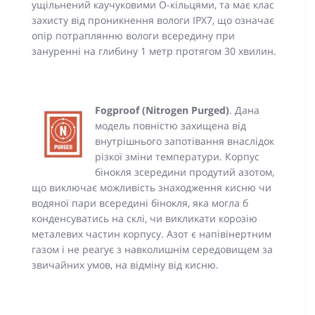
ущільнений каучуковими О-кільцями, та має клас
захисту від проникнення вологи IPX7, що означає
опір потраплянню вологи всередину при
зануренні на глибину 1 метр протягом 30 хвилин.
Fogproof (Nitrogen Purged)
. Дана
модель повністю захищена від
внутрішнього запотівання внаслідок
різкої зміни температури. Корпус
бінокля зсередини продутий азотом,
що виключає можливість знаходження кисню чи
водяної пари всередині бінокля, яка могла б
конденсуватись на склі, чи викликати корозію
металевих частин корпусу. Азот є напівінертним
газом і не реагує з навколишнім середовищем за
звичайних умов, на відміну від кисню.