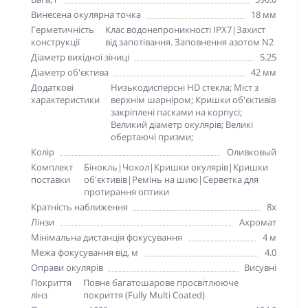
Винесена окулярна точка
18 мм
Герметичність
Клас водонепроникності IPX7|Захист
конструкції
від запотівання. Заповнення азотом N2
Діаметр вихідної зіниці
5.25
Діаметр об'єктива
42 мм
Додаткові
Низькодисперсні HD стекла; Міст з
характеристики
верхнім шарніром; Кришки об'єктивів
закріплені пасками на корпусі;
Великий діаметр окулярів; Великі
обертаючі призми;
Колір
Оливковый
Комплект
Бінокль|Чохол|Кришки окулярів|Кришки
поставки
об'єктивів|Ремінь на шию|Серветка для
протирання оптики
Кратність наближення
8x
Лінзи
Ахромат
Мінімальна дистанція фокусування
4 м
Межа фокусування від, м
4.0
Оправи окулярів
Висувні
Покриття
Повне багатошарове просвітлююче
лінз
покриття (Fully Multi Coated)