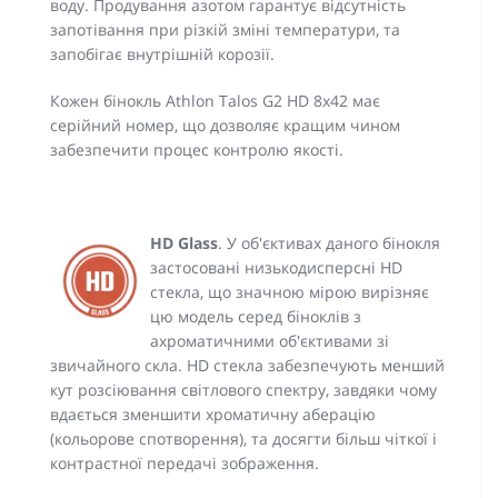
воду. Продування азотом гарантує відсутність
запотівання при різкій зміні температури, та
запобігає внутрішній корозії.
Кожен бінокль Athlon Talos G2 HD 8x42 має
серійний номер, що дозволяє кращим чином
забезпечити процес контролю якості.
HD Glass
. У об'єктивах даного бінокля
застосовані низькодисперсні HD
стекла, що значною мірою вирізняє
цю модель серед біноклів з
ахроматичними об'єктивами зі
звичайного скла. HD стекла забезпечують менший
кут розсіювання світлового спектру, завдяки чому
вдається зменшити хроматичну аберацію
(кольорове спотворення), та досягти більш чіткої і
контрастної передачі зображення.