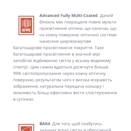
Advanced Fully Multi-Coated
. Даний
бінокль має покращене повне мульти
просвітлення оптики, що означає, що
на кожну поверхню оптичної системи
нанесене широкосмугове
багатошарове просвітлююче покриття. Таке
багатошарове просвітлення в значній мірі
запобігає відбиванню світла у всьому видимому
спектрі. Цим самим вдається досягнути більше
99% світлопропускання через кожну оптичну
поверхню, результатом чого є висока яскравість
зображення, натуральна передача кольору і
можливість більш ефективно вести спостереження
в сутінках.
BAK4
. Для того, щоб позбутись
значних втрат світла в обертаючій