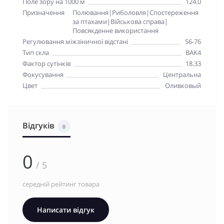
Поле зору на 1000 м
124.0
Призначення
Полювання|Риболовля|Спостереження
за птахами|Військова справа|
Повсякденне використання
Регулювання міжзіничної відстані
56-76
Тип скла
BAK4
Фактор сутінків
18.33
Фокусування
Центральна
Цвет
Оливковый
Відгуків
0
0
/ 5
середній рейтинг товара
Написати відгук