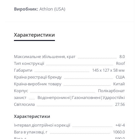
Виробник:
Athlon (USA)
Характеристики
Максимальне збільшення, крат
8.0
Тип конструкції
Roof
Габарити
145 x 127 x 58 мм
Країна реєстрації бренду
США
Країна-виробник товару
Китай
Корпус
Полікарбонат
захист
Водонепроникні|Газонаповнені|Ударостійкі
Світлосила
27.56
Характеристики
Інтервал діоптрійної корекції
+4/-4
Вага в упаковці, г
1060.0
Вага, г
590.0