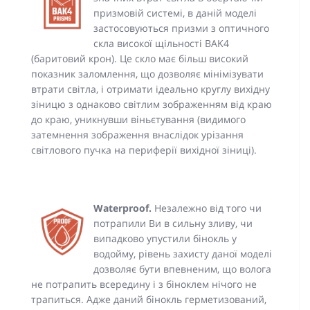
призмовій системі, в даній моделі
застосовуються призми з оптичного
скла високої щільності BAK4
(баритовий крон). Це скло має більш високий
показник заломлення, що дозволяє мінімізувати
втрати світла, і отримати ідеально круглу вихідну
зіницю з однаково світлим зображенням від краю
до краю, уникнувши віньєтування (видимого
затемнення зображення внаслідок урізання
світлового пучка на периферії вихідної зіниці).
Waterproof.
Незалежно від того чи
потрапили Ви в сильну зливу, чи
випадково упустили бінокль у
водойму, рівень захисту даної моделі
дозволяє бути впевненим, що волога
не потрапить всередину і з біноклем нічого не
трапиться. Адже даний бінокль герметизований,