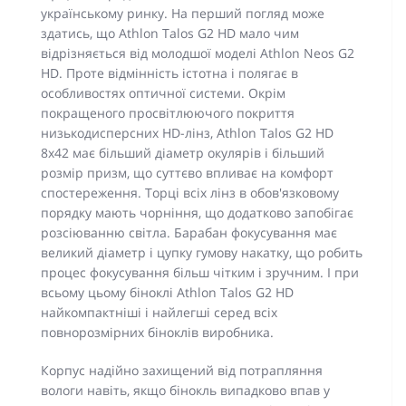
українському ринку. На перший погляд може
здатись, що Athlon Talos G2 HD мало чим
відрізняється від молодшої моделі Athlon Neos G2
HD. Проте відмінність істотна і полягає в
особливостях оптичної системи. Окрім
покращеного просвітлюючого покриття
низькодисперсних HD-лінз, Athlon Talos G2 HD
8x42 має більший діаметр окулярів і більший
розмір призм, що суттєво впливає на комфорт
спостереження. Торці всіх лінз в обов'язковому
порядку мають чорніння, що додатково запобігає
розсіюванню світла. Барабан фокусування має
великий діаметр і цупку гумову накатку, що робить
процес фокусування більш чітким і зручним. І при
всьому цьому біноклі Athlon Talos G2 HD
найкомпактніші і найлегші серед всіх
повнорозмірних біноклів виробника.
Корпус надійно захищений від потрапляння
вологи навіть, якщо бінокль випадково впав у