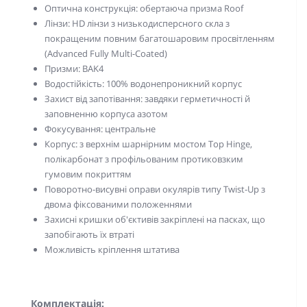
Оптична конструкція: обертаюча призма Roof
Лінзи: HD лінзи з низькодисперсного скла з
покращеним повним багатошаровим просвітленням
(Advanced Fully Multi-Coated)
Призми: BAK4
Водостійкість: 100% водонепроникний корпус
Захист від запотівання: завдяки герметичності й
заповненню корпуса азотом
Фокусування: центральне
Корпус: з верхнім шарнірним мостом Top Hinge,
полікарбонат з профільованим протиковзким
гумовим покриттям
Поворотно-висувні оправи окулярів типу Twist-Up з
двома фіксованими положеннями
Захисні кришки об'єктивів закріплені на пасках, що
запобігають їх втраті
Можливість кріплення штатива
Комплектація: