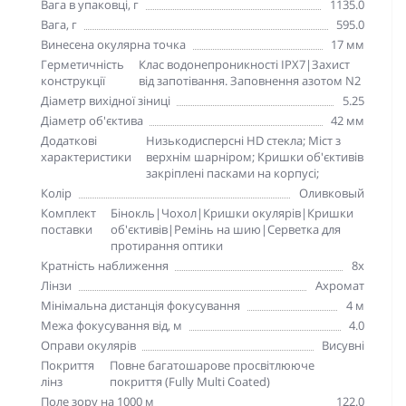
Вага в упаковці, г
1135.0
Вага, г
595.0
Винесена окулярна точка
17 мм
Герметичність
Клас водонепроникності IPX7|Захист
конструкції
від запотівання. Заповнення азотом N2
Діаметр вихідної зіниці
5.25
Діаметр об'єктива
42 мм
Додаткові
Низькодисперсні HD стекла; Міст з
характеристики
верхнім шарніром; Кришки об'єктивів
закріплені пасками на корпусі;
Колір
Оливковый
Комплект
Бінокль|Чохол|Кришки окулярів|Кришки
поставки
об'єктивів|Ремінь на шию|Серветка для
протирання оптики
Кратність наближення
8x
Лінзи
Ахромат
Мінімальна дистанція фокусування
4 м
Межа фокусування від, м
4.0
Оправи окулярів
Висувні
Покриття
Повне багатошарове просвітлююче
лінз
покриття (Fully Multi Coated)
Поле зору на 1000 м
122.0