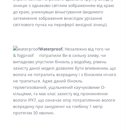
зіницю з однаково світлим зображенням від краю
до краю, уникнувши віньєтування (видимого
затемнення зображення внаслідок урізання
світлового пучка на периферії вихідної зіниці).
Waterproof.
Незалежно від того чи
потрапили Ви в сильну зливу, чи
випадково упустили бінокль у водойму, рівень
захисту даної моделі дозволяє бути впевненим, що
волога не потрапить всередину і з біноклем нічого
не трапиться. Адже даний бінокль
герметизований, ущільнений каучуковими О-
кільцями, та має клас захисту від проникнення
вологи IPX7, що означає опір потраплянню вологи
всередину при зануренні на глибину 1 метр
протягом 30 хвилин.