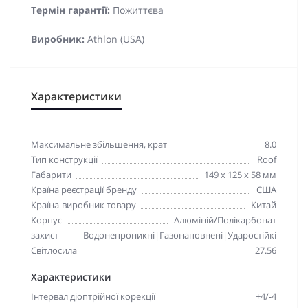
Термін гарантії:
Пожиттєва
Виробник:
Athlon (USA)
Характеристики
Максимальне збільшення, крат
8.0
Тип конструкції
Roof
Габарити
149 x 125 x 58 мм
Країна реєстрації бренду
США
Країна-виробник товару
Китай
Корпус
Алюміній/Полікарбонат
захист
Водонепроникні|Газонаповнені|Ударостійкі
Світлосила
27.56
Характеристики
Інтервал діоптрійної корекції
+4/-4