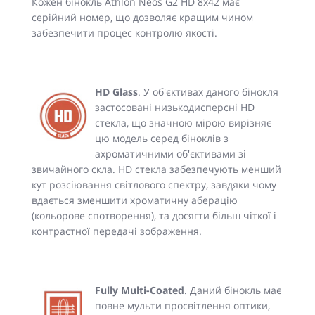
Кожен бінокль Athlon Neos G2 HD 8x42 має
серійний номер, що дозволяє кращим чином
забезпечити процес контролю якості.
HD Glass
. У об'єктивах даного бінокля
застосовані низькодисперсні HD
стекла, що значною мірою вирізняє
цю модель серед біноклів з
ахроматичними об'єктивами зі
звичайного скла. HD стекла забезпечують менший
кут розсіювання світлового спектру, завдяки чому
вдається зменшити хроматичну аберацію
(кольорове спотворення), та досягти більш чіткої і
контрастної передачі зображення.
Fully Multi-Coated
. Даний бінокль має
повне мульти просвітлення оптики,