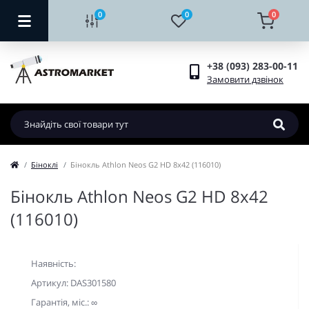
0
0
0
+38 (093) 283-00-11
Замовити дзвінок
Біноклі
Бінокль Athlon Neos G2 HD 8x42 (116010)
Бінокль Athlon Neos G2 HD 8x42
(116010)
Наявність:
Артикул: DAS301580
Гарантiя, мic.: ∞