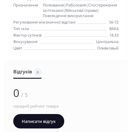
Призначення
Полювання|Риболовля|Спостереження
за птахами|Військова справа|
Повсякденне використання
Регулювання міжзіничної відстані
56-72
Тип скла
BAK4
Фактор сутінків
18.33
Фокусування
Центральна
Цвет
Оливковый
Відгуків
0
0
/ 5
середній рейтинг товара
Написати відгук