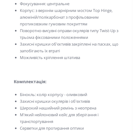
Фокусування: центральне
Корпус: з верхнім шарнірним мостом Top Hinge,
алюміній/полікарбонат з профільованим
протиковзким гумовим покриттям
Поворотно-висувні оправи окулярів типу Twist-Up з
трьома фіксованими положеннями
Захисні кришки об'єктивів закріплені на пасках, що
запобігають їх втраті
Можливість кріплення штатива
Комплектація:
Бінокль: колір корпусу - оливковий
Захисні кришки окулярів і об'єктивів
Широкий нашийний ремінь з неопрена
М'який нейлоновий кейс для зберігання і
транспортування
Серветки для протирання оптики