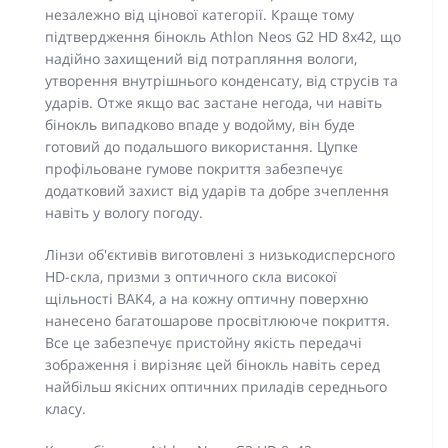
незалежно від цінової категорії. Краще тому
підтвердження бінокль Athlon Neos G2 HD 8x42, що
надійно захищений від потрапляння вологи,
утворення внутрішнього конденсату, від струсів та
ударів. Отже якщо вас застане негода, чи навіть
бінокль випадково впаде у водойму, він буде
готовий до подальшого використання. Цупке
профільоване гумове покриття забезпечує
додатковий захист від ударів та добре зчеплення
навіть у вологу погоду.
Лінзи об'єктивів виготовлені з низькодисперсного
HD-скла, призми з оптичного скла високої
щільності BAK4, а на кожну оптичну поверхню
нанесено багатошарове просвітлююче покриття.
Все це забезпечує пристойну якість передачі
зображення і вирізняє цей бінокль навіть серед
найбільш якісних оптичних приладів середнього
класу.