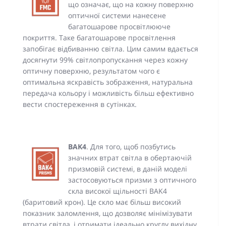
що означає, що на кожну поверхню
оптичної системи нанесене
багатошарове просвітлююче
покриття. Таке багатошарове просвітлення
запобігає відбиванню світла. Цим самим вдається
досягнути 99% світлопропускання через кожну
оптичну поверхню, результатом чого є
оптимальна яскравість зображення, натуральна
передача кольору і можливість більш ефективно
вести спостереження в сутінках.
BAK4
. Для того, щоб позбутись
значних втрат світла в обертаючій
призмовій системі, в даній моделі
застосовуються призми з оптичного
скла високої щільності BAK4
(баритовий крон). Це скло має більш високий
показник заломлення, що дозволяє мінімізувати
втрати світла, і отримати ідеально круглу вихідну