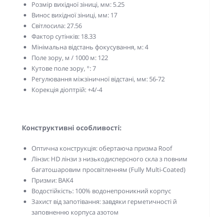
Розмір вихідної зіниці, мм: 5.25
Винос вихідної зіниці, мм: 17
Світлосила: 27.56
Фактор сутінків: 18.33
Мінімальна відстань фокусування, м: 4
Поле зору, м / 1000 м: 122
Кутове поле зору, °: 7
Регулювання міжзіничної відстані, мм: 56-72
Корекція діоптрій: +4/-4
Конструктивні особливості:
Оптична конструкція: обертаюча призма Roof
Лінзи: HD лінзи з низькодисперсного скла з повним
багатошаровим просвітленням (Fully Multi-Coated)
Призми: BAK4
Водостійкість: 100% водонепроникний корпус
Захист від запотівання: завдяки герметичності й
заповненню корпуса азотом