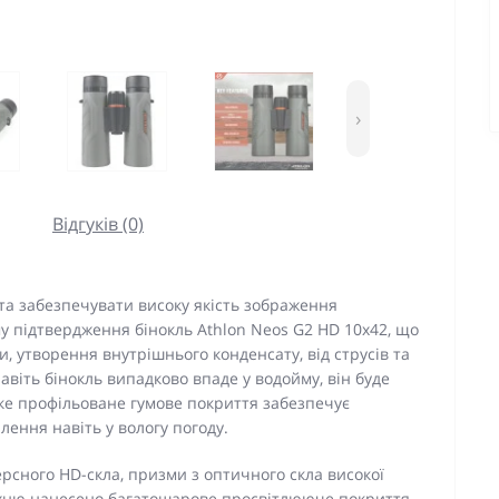
›
Відгуків (0)
ї та забезпечувати високу якість зображення
му підтвердження бінокль Athlon Neos G2 HD 10x42, що
, утворення внутрішнього конденсату, від струсів та
авіть бінокль випадково впаде у водойму, він буде
ке профільоване гумове покриття забезпечує
лення навіть у вологу погоду.
ерсного HD-скла, призми з оптичного скла високої
рхню нанесено багатошарове просвітлююче покриття.