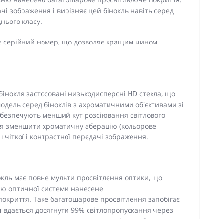
чі зображення і вирізняє цей бінокль навіть серед
нього класу.
ає серійний номер, що дозволяє кращим чином
о бінокля застосовані низькодисперсні HD стекла, що
дель серед біноклів з ахроматичними об'єктивами зі
абезпечують менший кут розсіювання світлового
ься зменшити хроматичну аберацію (кольорове
ш чіткої і контрастної передачі зображення.
окль має повне мульти просвітлення оптики, що
ню оптичної системи нанесене
окриття. Таке багатошарове просвітлення запобігає
 вдається досягнути 99% світлопропускання через