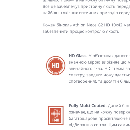
Все це забезпечує пристойну якість переда
найбільш якісних оптичних приладів серед
Кожен бінокль Athlon Neos G2 HD 10x42 м
забезпечити процес контролю якості.
HD Glass
. У об'єктивах даног
значною мірою вирізняє цю мо
звичайного скла. HD стекла з
спектру, завдяки чому вдаєт
спотворення), та досягти біль
Fully Multi-Coated
. Даний бін
означає, що на кожну поверх
багатошарове просвітлююче п
відбиванню світла. Цим самим