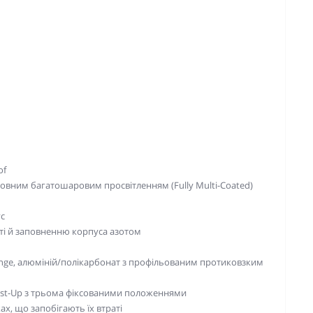
of
 повним багатошаровим просвітленням (Fully Multi-Coated)
ус
сті й заповненню корпуса азотом
inge, алюміній/полікарбонат з профільованим протиковзким
ist-Up з трьома фіксованими положеннями
ах, що запобігають їх втраті