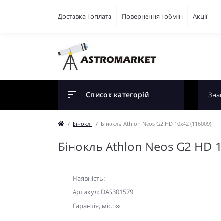
Доставка і оплата
Повернення і обмін
Акції
Список категорій
Біноклі
Бінокль Athlon Neos G2 HD 10x42 (116009)
Бінокль Athlon Neos G2 HD 
Наявність:
Артикул: DAS301579
Гарантiя, мic.: ∞