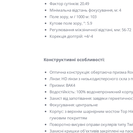
Фактор сутінків: 20.49
Мінімальна відстань фокусування, м: 4
Поле зору, м / 1000 м: 103
Кутове поле зору, °: 5.9
Регулювання міжзіничної відстані, мм: 56-72
Корекція діоптрій: +4/-4
Конструктивні особливості:
Оптична конструкція: обертаюча призма Ro
Лінзи: HD лінзи з низькодисперсного скла з
Призми: BAK4
Водостійкість: 100% водонепроникний корп
Захист від запотівання: завдяки герметично
Фокусування: центральне
Корпус: з верхнім шарнірним мостом Top H
гумовим покриттям
Поворотно-висувні оправи окулярів типу Tw
Захисні кришки об'єктивів закріплені на паск