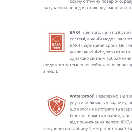
кожну оптичну поверхню, рез
натуральна передача кольору і можливість
BAK4
. Для того, щоб позбутис
системі, в даній моделі засто
BAK4 (баритовий крон). Це ск
дозволяє мінімізувати втрати 
однаково світлим зображення
(видимого затемнення зображення внаслідо
зіниці).
Waterproof.
Незалежно від тог
упустили бінокль у водойму, р
що волога не потрапить всере
бінокль герметизований, ущіл
від проникнення вологи IPX7
зануренні на глибину 1 метр протягом 30 