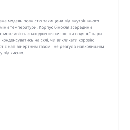
Дана модель повністю захищена від внутрішнього
 зміни температури. Корпус бінокля зсередини
є можливість знаходження кисню чи водяної пари
б конденсуватись на склі, чи викликати корозію
от є напівінертним газом і не реагує з навколишнім
у від кисню.