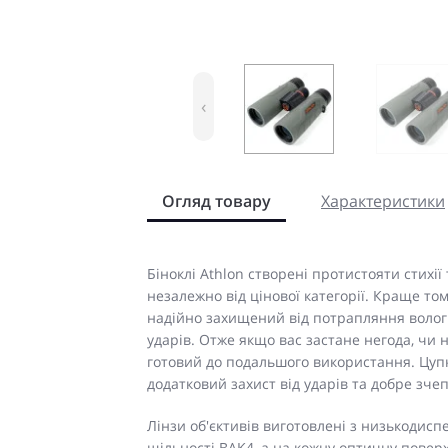
‹
Огляд товару
Характеристики
Біноклі Athlon створені протистояти стихі
незалежно від цінової категорії. Краще то
надійно захищений від потрапляння вологи
ударів. Отже якщо вас застане негода, чи н
готовий до подальшого використання. Цуп
додатковий захист від ударів та добре зчеп
Лінзи об'єктивів виготовлені з низькодисп
щільності BAK4, а на кожну оптичну пове