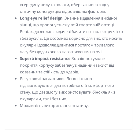
всередину пилу та вологи, оберігаючи складну
оптичну конструкцію від зовнішніх факторів.
Long eye relief design
Значне віддалення вихідної
зіниці, що пропонується у всій спортивній оптиці
Pentax, дозволяє глядачеві бачити все поле зору чітко
і без зусиль. Це особливо корисно для тих, хто носить
окуляри і дозволяє дивитися протягом тривалого
часу без додаткового навантаження на очі.
Superb impact resistance
Зовнішнє гумове
покриття корпусу забезпечує
надійний захист від
ковзання та
стійкість до ударів.
Регулюючі наглазники. Легко і точно
підлаштовуються для потрібного й комфортного
стану, що дає змогу використовувати бінокль як з
окулярами, так і без них.
Можливість використання штативу.