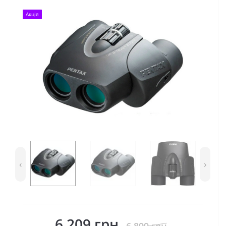
Акція
‹
›
6 209 грн