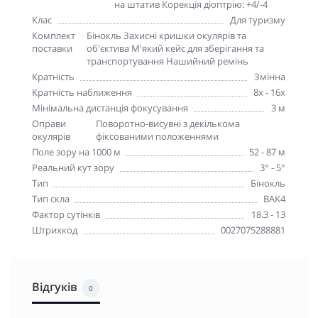
на штатив Корекція діоптрію: +4/-4
Клас
Для туризму
Комплект
Бінокль Захисні кришки окулярів та
поставки
об'єктива М'який кейс для зберігання та
транспортування Нашийний ремінь
Кратність
Змінна
Кратність наближення
8х - 16х
Мінімальна дистанція фокусування
3 м
Оправи
Поворотно-висувні з декількома
окулярів
фіксованими положеннями
Поле зору на 1000 м
52 - 87 м
Реальний кут зору
3° - 5°
Тип
Бінокль
Тип скла
BAK4
Фактор сутінків
18.3 - 13
Штрихкод
0027075288881
Відгуків
0