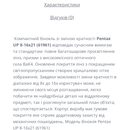
Характеристики
Відгуків (0)
Компактний бінокль зі зміною кратності
Pentax
UP 8-16x21 (61961)
відповідає сучасним вимогам
та стандартам: повне багатошарове просвітлення
лінз, призми з високоякісного оптичного
скла BaK4. Оновлене покриття лінз з покращеним
світлопропусканням створює кришталево чітке
зображення. Завдяки можливості зміни кратності в
діапазоні від 8х до 16х користувач може, не
змінюючи свого місця розташування, легко
побачити як найдрібніші деталі на віддаленому
предметі, так і розглянути загальний план об'єкта,
що спостерігається. Корпус виробу має гумове
покриття яке сприяє додатковому захисту від
механічних пошкоджень. Модель бінокля Pentax
UP 8-16x21 (61961)