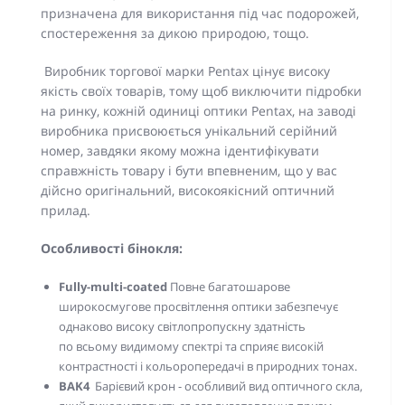
призначена для використання під час подорожей,
спостереження за дикою природою, тощо.
Виробник торгової марки Pentax цінує високу
якість своїх товарів, тому щоб виключити підробки
на ринку, кожній одиниці оптики Pentax, на заводі
виробника присвоюється унікальний серійний
номер, завдяки якому можна ідентифікувати
справжність товару і бути впевненим, що у вас
дійсно оригінальний, високоякісний оптичний
прилад.
Особливості бінокля:
Fully-multi-coated
Повне багатошарове
широкосмугове просвітлення оптики забезпечує
однаково високу світлопропускну здатність
по всьому видимому спектрі та сприяє високій
контрастності і кольоропередачі в природних тонах.
BAK4
Барієвий крон - особливий вид оптичного скла,