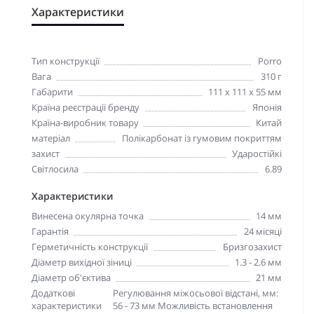
Характеристики
Тип конструкції
Porro
Вага
310 г
Габарити
111 x 111 x 55 мм
Країна реєстрації бренду
Японія
Країна-виробник товару
Китай
матеріал
Полікарбонат із гумовим покриттям
захист
Ударостійкі
Світлосила
6.89
Характеристики
Винесена окулярна точка
14 мм
Гарантія
24 місяці
Герметичність конструкції
Бризгозахист
Діаметр вихідної зіниці
1.3 - 2.6 мм
Діаметр об'єктива
21 мм
Додаткові
Регулювання міжосьової відстані, мм:
характеристики
56 - 73 мм Можливість встановлення