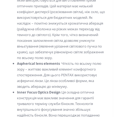
який використовується для виготовлення призм
оптичних приладів. Цей матеріал має низький
коефіцієнт дисперсії (розсіювання світла), ніж скло, що
використовується для бюджетних моделей. Як
наслідок – помітно знижується хроматична аберація
(райдужна оболонка на різких межах переходу від
темного до світлого). Крім того, чітко визначений
показник заломлення світла дозволяє уникнути
віньєтування (явлення урізання світлового пучка по
краях), що забезпечує рівномірно світле зображення
по всьому полю зору.
Aspherical lens elements
Чіткість по всьому полю
зору – життєво важливий елемент комфортного
спостереження. Для цього PENTAX використовує
асферичні лінзи. Це лінза особливої форми, яка
зводить аберацію до мінімуму.
Inner Focus Optics Design
Ця складна оптична
конструкція має важливе значення для гарантії
тривалого терміну служби бінокля. Технологія
внутрішнього фокусування значно збільшує
надійність бінокля. Вона перешкоджає попаданню