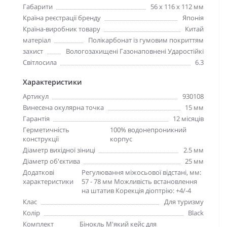
Габарити
56 x 116 x 112 мм
Країна реєстрації бренду
Японія
Країна-виробник товару
Китай
матеріал
Полікарбонат із гумовим покриттям
захист
Вологозахищені Газонаповнені Ударостійкі
Світлосила
6.3
Характеристики
Артикул
930108
Винесена окулярна точка
15 мм
Гарантія
12 місяців
Герметичність
100% водонепроникний
конструкції
корпус
Діаметр вихідної зіниці
2.5 мм
Діаметр об'єктива
25 мм
Додаткові
Регулювання міжосьової відстані, мм:
характеристики
57 - 78 мм Можливість встановлення
на штатив Корекція діоптрію: +4/-4
Клас
Для туризму
Колір
Black
Комплект
Бінокль М'який кейс для