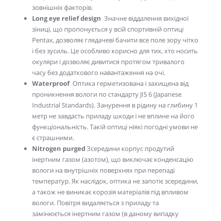
зовнішніх факторів.
Long eye relief design
Значне віддалення вихідної
зіниці, що пропонується у всій спортивній оптиці
Pentax, дозволяє глядачеві бачити все поле зору чітко
і без зусиль. Це особливо корисно для тих, хто носить
окуляри і дозволяє дивитися протягом тривалого
часу без додаткового навантаження на очі.
Waterproof
Оптика герметизована і захищена від
проникнення вологи по стандарту JIS 6 (Japanese
Industrial Standards). Занурення в рідину на глибину 1
метр не завдасть приладу шкоди і не вплине на його
функціональність. Такій оптиці ніякі погодні умови не
є страшними.
Nitrogen purged
Зсередини корпус продутий
інертним газом (азотом), що виключає конденсацію
вологи на внутрішніх поверхнях при перепаді
температур. Як наслідок, оптика не запотіє зсередини,
а також не виникає корозія матеріалів під впливом
вологи. Повітря видаляється з приладу та
замінюється інертним газом (в даному випадку