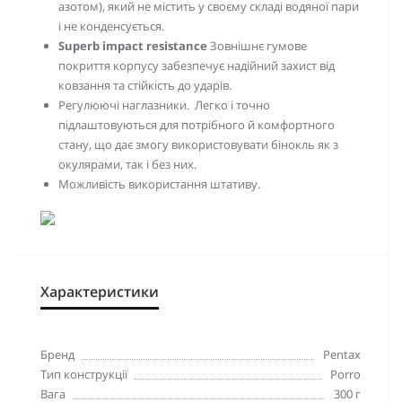
азотом), який не містить у своєму складі водяної пари
і не конденсується.
Superb impact resistance
Зовнішнє гумове
покриття корпусу забезпечує
надійний захист від
ковзання та
стійкість до ударів.
Регулюючі наглазники. Легко і точно
підлаштовуються для потрібного й комфортного
стану, що дає змогу використовувати бінокль як з
окулярами, так і без них.
Можливість використання штативу.
Характеристики
Бренд
Pentax
Тип конструкції
Porro
Вага
300 г