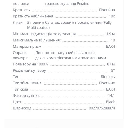
поставки
транспортування Ремінь
Кратність
Постійна
Кратність наближення
10х
Лінзи
З повним багатошаровим просвітленням (Fully
Multi coated)
Мінімальна дистанція фокусування
1.9 м
Максимальне збільшення:
10
Матеріал призм
BAK4
Оправи
Поворотно-висувний наглазник з
окулярів
декількома фіксованими положеннями
Поле зору на 1000 м
87 м
Реальний кут зору
5°
Тип
Бінокль
Тип збільшення
Постійне
Тип скла
BAK4
Фактор сутінків
14.1
Цвет
Black
Штрихкод
0027075288874