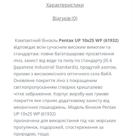
Характеристики
Відгуків (0)
Компактний бінокль
Pentax UP 10x25 WP (61932)
відповідає всім сучасним високим вимогам та
стандартам: повне багатошарове просвітлення
лінз, захист від води та пилу по стандарту JIS 6
(Japanese Industrial Standards), продутий азотом,
призми з високоякісного оптичного скла BaK4.
Оновлене покриття лінз з покращеним
світлопропусканням створює кришталево
чітке зображення. Корпус виробу має гумове
покриття яке сприяє додатковому захисту від
механічних пошкоджень. Модель бінокля Pentax
UP 10x25 WP (61932)
призначена для використання під час морських
прогулянок, подорожей, спостереження за
природою, тощо.