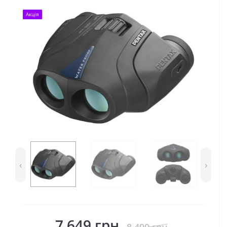
Акція
‹
›
7 649 грн