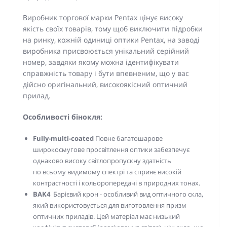
Виробник торгової марки Pentax цінує високу
якість своїх товарів, тому щоб виключити підробки
на ринку, кожній одиниці оптики Pentax, на заводі
виробника присвоюється унікальний серійний
номер, завдяки якому можна ідентифікувати
справжність товару і бути впевненим, що у вас
дійсно оригінальний, високоякісний оптичний
прилад.
Особливості бінокля:
Fully-multi-coated
Повне багатошарове
широкосмугове просвітлення оптики забезпечує
однаково високу світлопропускну здатність
по всьому видимому спектрі та сприяє високій
контрастності і кольоропередачі в природних тонах.
BAK4
Барієвий крон - особливий вид оптичного скла,
який використовується для виготовлення призм
оптичних приладів. Цей матеріал має низький