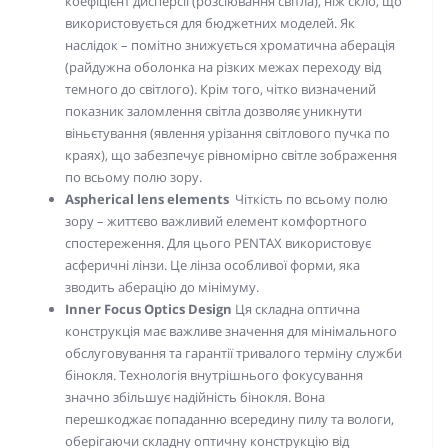
коефіцієнт дисперсії (розсіювання світла), ніж скло, що
використовується для бюджетних моделей. Як
наслідок – помітно знижується хроматична аберація
(райдужна оболонка на різких межах переходу від
темного до світлого). Крім того, чітко визначений
показник заломлення світла дозволяє уникнути
віньєтування (явлення урізання світлового пучка по
краях), що забезпечує рівномірно світле зображення
по всьому полю зору.
Aspherical lens elements
Чіткість по всьому полю
зору – життєво важливий елемент комфортного
спостереження. Для цього PENTAX використовує
асферичні лінзи. Це лінза особливої форми, яка
зводить аберацію до мінімуму.
Inner Focus Optics Design
Ця складна оптична
конструкція має важливе значення для мінімального
обслуговування та гарантії тривалого терміну служби
бінокля. Технологія внутрішнього фокусування
значно збільшує надійність бінокля. Вона
перешкоджає попаданню всередину пилу та вологи,
оберігаючи складну оптичну конструкцію від