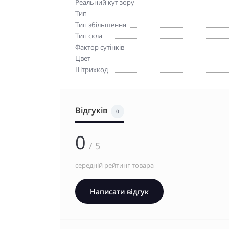
Реальний кут зору
Тип
Тип збільшення
Тип скла
Фактор сутінків
Цвет
Штрихкод
Відгуків
0
0
/ 5
середній рейтинг товара
Написати відгук