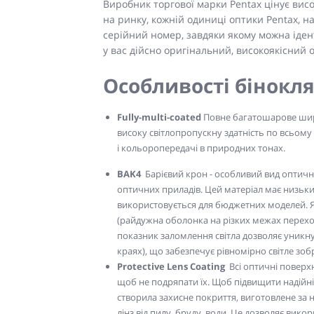
Виробник торгової марки Pentax цінує висо
на ринку, кожній одиниці оптики Pentax, 
серійний номер, завдяки якому можна іден
у вас дійсно оригінальний, високоякісний
Особливості бінокля
Fully-multi-coated
Повне багатошарове шир
високу світлопропускну здатність по всьому
і кольоропередачі в природних тонах.
BAK4
Барієвий крон - особливий вид оптичн
оптичних приладів. Цей матеріал має низький 
використовується для бюджетних моделей. Я
(райдужна оболонка на різких межах переходу
показник заломлення світла дозволяє уникну
краях), що забезпечує рівномірно світле зо
Protective Lens Coating
Всі оптичні поверхні
щоб не подряпати їх. Щоб підвищити надійніст
створила захисне покриття, виготовлене за 
лінз від пилу, бруду, води. Це дозволяє вико