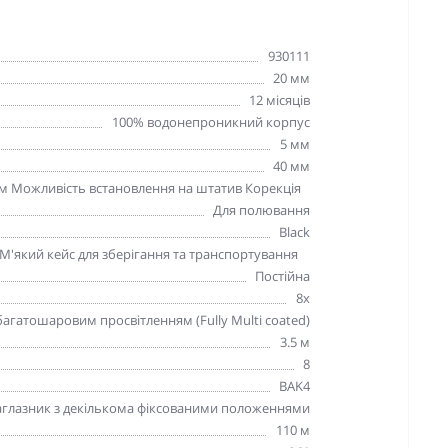
930111
20 мм
12 місяців
100% водонепроникний корпус
5 мм
40 мм
 мм Можливість встановлення на штатив Корекція
Для полювання
Black
 М'який кейс для зберігання та транспортування
Постійна
8х
агатошаровим просвітленням (Fully Multi coated)
3.5 м
8
BAK4
глазник з декількома фіксованими положеннями
110 м