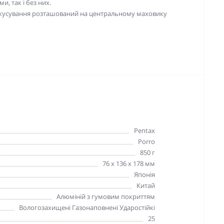
, так і без них.
окусування розташований на центральному маховику
Pentax
Porro
850 г
76 x 136 x 178 мм
Японія
Китай
Алюміній з гумовим покриттям
Вологозахищені Газонаповнені Ударостійкі
25