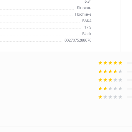
6.3°
Бінокль
Постійне
BAK4
17.9
Black
0027075288676