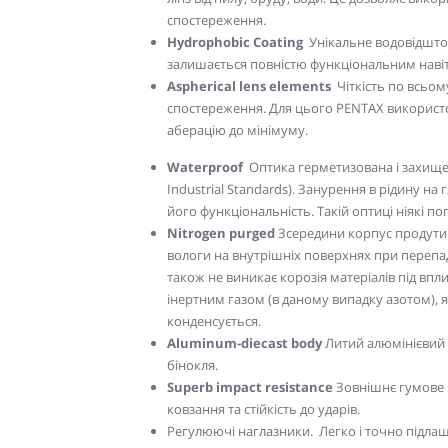
спостереження.
Hydrophobic Coating
Унікальне водовідштов
залишається повністю функціональним навіть
Aspherical lens elements
Чіткість по всьо
спостереження. Для цього PENTAX використов
аберацію до мінімуму.
Waterproof
Оптика герметизована і захищена
Industrial Standards). Занурення в рідину на
його функціональність. Такій оптиці ніякі п
Nitrogen purged
Зсередини корпус продути
вологи на внутрішніх поверхнях при перепаді
також не виникає корозія матеріалів під впл
інертним газом (в даному випадку азотом), як
конденсується.
Aluminum-diecast body
Литий алюмінієвий 
бінокля.
Superb impact resistance
Зовнішнє гумове п
ковзання та стійкість до ударів.
Регулюючі наглазники. Легко і точно підла