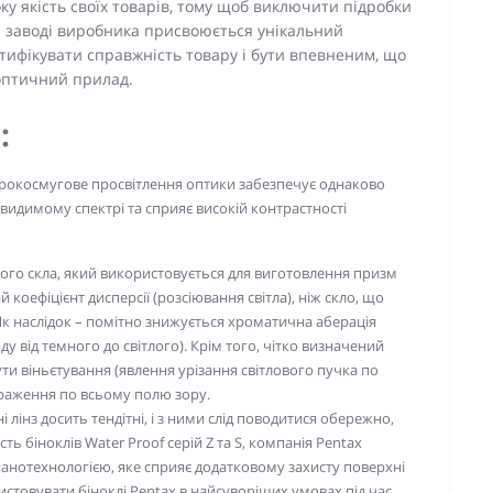
ку якість своїх товарів, тому щоб виключити підробки
на заводі виробника присвоюється унікальний
тифікувати справжність товару і бути впевненим, що
 оптичний прилад.
:
окосмугове просвітлення оптики забезпечує однаково
 видимому спектрі та сприяє високій контрастності
ого скла, який використовується для виготовлення призм
коефіцієнт дисперсії (розсіювання світла), ніж скло, що
к наслідок – помітно знижується хроматична аберація
 від темного до світлого). Крім того, чітко визначений
ти віньєтування (явлення урізання світлового пучка по
браження по всьому полю зору.
 лінз досить тендітні, і з ними слід поводитися обережно,
ь біноклів Water Proof серій Z та S, компанія Pentax
нанотехнологією, яке сприяє додатковому захисту поверхні
ристовувати біноклі Pentax в найсуворіших умовах під час