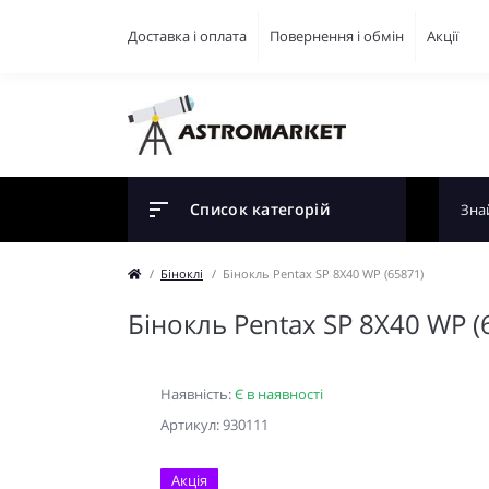
Доставка і оплата
Повернення і обмін
Акції
Список категорій
Біноклі
Бінокль Pentax SP 8X40 WP (65871)
Бінокль Pentax SP 8X40 WP (
Наявність:
Є в наявності
Артикул: 930111
Акція