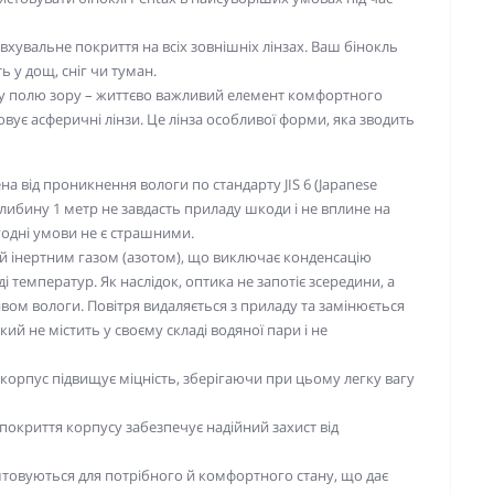
хувальне покриття на всіх зовнішніх лінзах. Ваш бінокль
 у дощ, сніг чи туман.
му полю зору – життєво важливий елемент комфортного
ує асферичні лінзи. Це лінза особливої форми, яка зводить
 від проникнення вологи по стандарту JIS 6 (Japanese
 глибину 1 метр не завдасть приладу шкоди і не вплине на
огодні умови не є страшними.
й інертним газом (азотом), що виключає конденсацію
 температур. Як наслідок, оптика не запотіє зсередини, а
ивом вологи. Повітря видаляється з приладу та замінюється
ий не містить у своєму складі водяної пари і не
корпус підвищує міцність, зберігаючи при цьому легку вагу
окриття корпусу забезпечує надійний захист від
штовуються для потрібного й комфортного стану, що дає