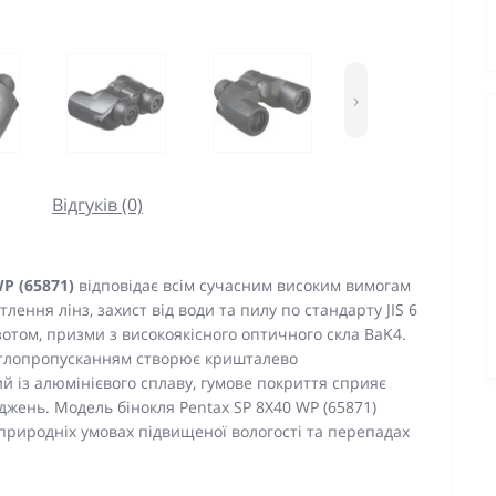
›
Відгуків (0)
P (65871)
відповідає всім сучасним високим вимогам
ення лінз, захист від води та пилу по стандарту JIS 6
азотом, призми з високоякісного оптичного скла BaK4.
ітлопропусканням створює кришталево
й із алюмінієвого сплаву, гумове покриття сприяє
джень. Модель бінокля Pentax SP 8X40 WP (65871)
природніх умовах підвищеної вологості та перепадах