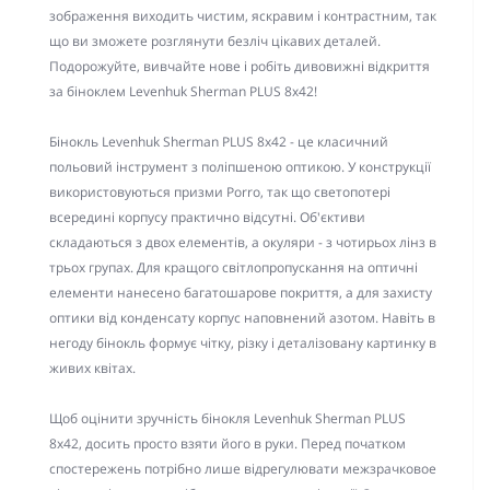
зображення виходить чистим, яскравим і контрастним, так
що ви зможете розглянути безліч цікавих деталей.
Подорожуйте, вивчайте нове і робіть дивовижні відкриття
за біноклем Levenhuk Sherman PLUS 8x42!
Бінокль Levenhuk Sherman PLUS 8x42 - це класичний
польовий інструмент з поліпшеною оптикою. У конструкції
використовуються призми Porro, так що светопотері
всередині корпусу практично відсутні. Об'єктиви
складаються з двох елементів, а окуляри - з чотирьох лінз в
трьох групах. Для кращого світлопропускання на оптичні
елементи нанесено багатошарове покриття, а для захисту
оптики від конденсату корпус наповнений азотом. Навіть в
негоду бінокль формує чітку, різку і деталізовану картинку в
живих квітах.
Щоб оцінити зручність бінокля Levenhuk Sherman PLUS
8x42, досить просто взяти його в руки. Перед початком
спостережень потрібно лише відрегулювати межзрачковое