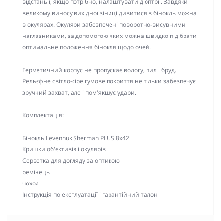
відстань і, якщо потрібно, налаштувати діоптрії. Завдяки
великому виносу вихідної зіниці дивитися в бінокль можна
в окулярах. Окуляри забезпечені поворотно-висувними
наглазниками, за допомогою яких можна швидко підібрати
оптимальне положення бінокля щодо очей.
Герметичний корпус не пропускає вологу, пил і бруд.
Рельєфне світло-сіре гумове покриття не тільки забезпечує
зручний захват, але і пом'якшує удари.
Комплектація:
Бінокль Levenhuk Sherman PLUS 8x42
Кришки об'єктивів і окулярів
Серветка для догляду за оптикою
ремінець
чохол
Інструкція по експлуатації і гарантійний талон