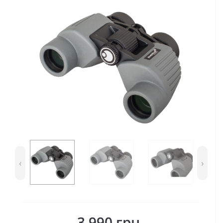
‹
›
3 990 грн