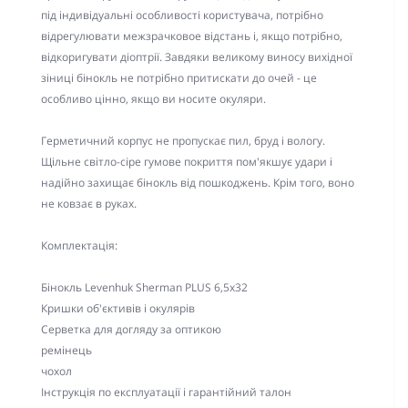
під індивідуальні особливості користувача, потрібно
відрегулювати межзрачковое відстань і, якщо потрібно,
відкоригувати діоптрії. Завдяки великому виносу вихідної
зіниці бінокль не потрібно притискати до очей - це
особливо цінно, якщо ви носите окуляри.
Герметичний корпус не пропускає пил, бруд і вологу.
Щільне світло-сіре гумове покриття пом'якшує удари і
надійно захищає бінокль від пошкоджень. Крім того, воно
не ковзає в руках.
Комплектація:
Бінокль Levenhuk Sherman PLUS 6,5x32
Кришки об'єктивів і окулярів
Серветка для догляду за оптикою
ремінець
чохол
Інструкція по експлуатації і гарантійний талон