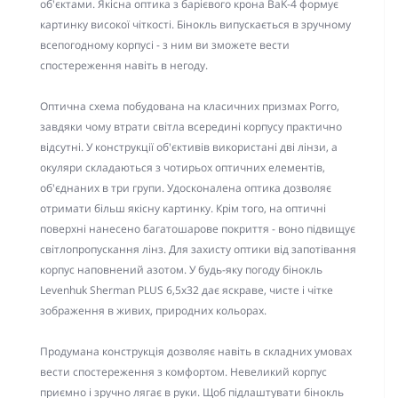
об'єктами. Якісна оптика з барієвого крона BaK-4 формує
картинку високої чіткості. Бінокль випускається в зручному
всепогодному корпусі - з ним ви зможете вести
спостереження навіть в негоду.
Оптична схема побудована на класичних призмах Porro,
завдяки чому втрати світла всередині корпусу практично
відсутні. У конструкції об'єктивів використані дві лінзи, а
окуляри складаються з чотирьох оптичних елементів,
об'єднаних в три групи. Удосконалена оптика дозволяє
отримати більш якісну картинку. Крім того, на оптичні
поверхні нанесено багатошарове покриття - воно підвищує
світлопропускання лінз. Для захисту оптики від запотівання
корпус наповнений азотом. У будь-яку погоду бінокль
Levenhuk Sherman PLUS 6,5x32 дає яскраве, чисте і чітке
зображення в живих, природних кольорах.
Продумана конструкція дозволяє навіть в складних умовах
вести спостереження з комфортом. Невеликий корпус
приємно і зручно лягає в руки. Щоб підлаштувати бінокль