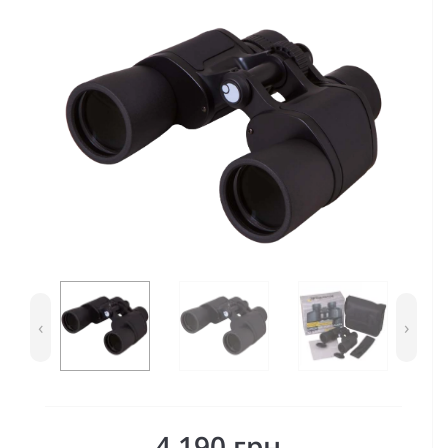
‹
›
4 190 грн