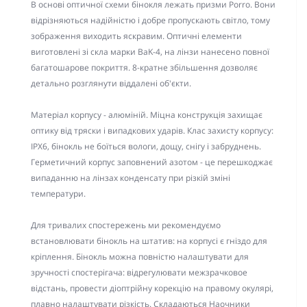
В основі оптичної схеми бінокля лежать призми Porro. Вони
відрізняються надійністю і добре пропускають світло, тому
зображення виходить яскравим. Оптичні елементи
виготовлені зі скла марки BaK-4, на лінзи нанесено повної
багатошарове покриття. 8-кратне збільшення дозволяє
детально розглянути віддалені об'єкти.
Матеріал корпусу - алюміній. Міцна конструкція захищає
оптику від тряски і випадкових ударів. Клас захисту корпусу:
IPX6, бінокль не боїться вологи, дощу, снігу і забруднень.
Герметичний корпус заповнений азотом - це перешкоджає
випаданню на лінзах конденсату при різкій зміні
температури.
Для тривалих спостережень ми рекомендуємо
встановлювати бінокль на штатив: на корпусі є гніздо для
кріплення. Бінокль можна повністю налаштувати для
зручності спостерігача: відрегулювати межзрачковое
відстань, провести діоптрійну корекцію на правому окулярі,
плавно налаштувати різкість. Складаються Наочники