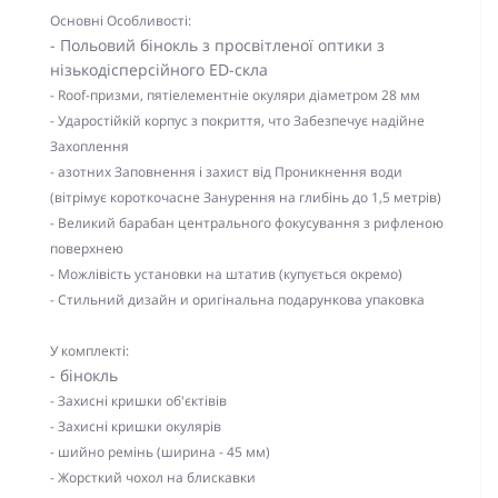
Основні Особливості:
- Польовий бінокль з просвітленої оптики з
нізькодісперсійного ED-скла
- Roof-призми, пятіелементніе окуляри діаметром 28 мм
- Ударостійкій корпус з покриття, что Забезпечує надійне
Захоплення
- азотних Заповнення і захист від Проникнення води
(вітрімує короткочасне Занурення на глибінь до 1,5 метрів)
- Великий барабан центрального фокусування з рифленою
поверхнею
- Можлівість установки на штатив (купується окремо)
- Стильний дизайн и оригінальна подарункова упаковка
У комплекті:
- бінокль
- Захисні кришки об'єктівів
- Захисні кришки окулярів
- шийно ремінь (ширина - 45 мм)
- Жорсткий чохол на блискавки