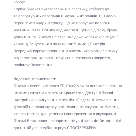
корпус
Корпус бінокля виготовлення Із пластику, стійкого до
температурних перепадів и механічніх вплівів. ВІН легко
переносити удари и тряску, що не пропускає волога и
частинки пилу. Оптика надійно захищено від піску, бруду,
дощу и снігу. Бінокля не страшно даже короткочасне (до 3
хвилин) Занурення в воду на глибінь до 1,5 метрів.
Всередині корпус заповнений азотом, что захіщає оптику
від запотівання, зовні - покриттів нековзнім покриття,
поліпшує Захоплення.
Додаткові возможности
Бінокль Levenhuk Monaco ED 10x42 можна встановлюваті на
штатив (купується окремо). Кроме того, Доступні базові
настройки: коригування міжзінічної відстані, регулювання
діоптрій на правому окулярі, плавна фокусування. Для тих,
хто считает за краще вести спостереження в окулярах, в
біноклі Встановлені поворотно-вісувні наочнік. Винос зініці
достатній для подібного роду СПОСТЕРЕЖЕНЬ.