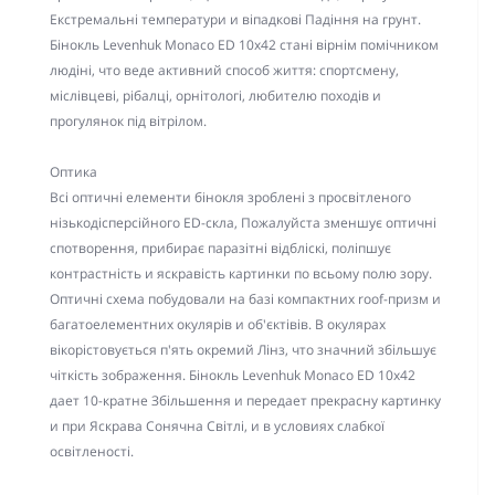
Екстремальні температури и віпадкові Падіння на грунт.
Бінокль Levenhuk Monaco ED 10x42 стані вірнім помічником
людіні, что веде активний способ життя: спортсмену,
міслівцеві, рібалці, орнітологі, любителю походів и
прогулянок під вітрілом.
Оптика
Всі оптичні елементи бінокля зроблені з просвітленого
нізькодісперсійного ED-скла, Пожалуйста зменшує оптичні
спотворення, прибирає паразітні відбліскі, поліпшує
контрастність и яскравість картинки по всьому полю зору.
Оптичні схема побудовали на базі компактних roof-призм и
багатоелементних окулярів и об'єктівів. В окулярах
вікорістовується п'ять окремий Лінз, что значний збільшує
чіткість зображення. Бінокль Levenhuk Monaco ED 10x42
дает 10-кратне Збільшення и передает прекрасну картинку
и при Яскрава Сонячна Світлі, и в условиях слабкої
освітленості.