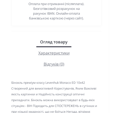
Оплата при отриманні (післяплата).
Безготівковий розрахунок на
рахунок IBAN. Онлайн-оплата
банківською карткою (через сайт).
Огляд товару
Характеристики
Відгуків (0)
Бінокль преміум-класу Levenhuk Monaco ED 10x42
Створений для вимогливий Користувачів, Яким Важливі
якість картинки и Надійність конструкції оптичні
приладнати. Бінокль можна використовуват в будь-якіх
сітуаціях - ВІН Підходить для СПОСТЕРЕЖЕНЬ в сутінках и
при нізької хмарності, що не боїться Негода, вітрімує