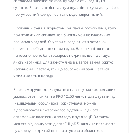
світлосила забезпечує хорошу видимість і вдень, і в
сутінках. Бінокль не боїться туману, снігопаду та дощу - його
прогумований корпус повністю водонепроникний.
В оптичній схемі використані компактні roof-призми, тому
при великих об'єктивах цей бінокль менше класичних
польових моделей. Окуляри складаються з чотирьох
елементів, об'єднаних в три групи. На оптичні поверхні
нанесено повне багатошарове покриття, що підвищує
якість картинки. Для захисту лінз від запотівання корпус
наповнений азотом, так що зображення залишається
чітким навіть в негоду.
Біноклем зручно користуватися навіть у важких польових
умовах. Levenhuk Karma PRO 12x50 легко підлаштувати під
індивідуальні особливості користувача: можна
відрегулювати межзрачковое відстань і підібрати
оптимальне положення приладу візуалізації. Ви також
можете відкоригувати діоптрії. Щоб бінокль не вислизав з
рук, корпус покритий щільною гумовою оболонкою