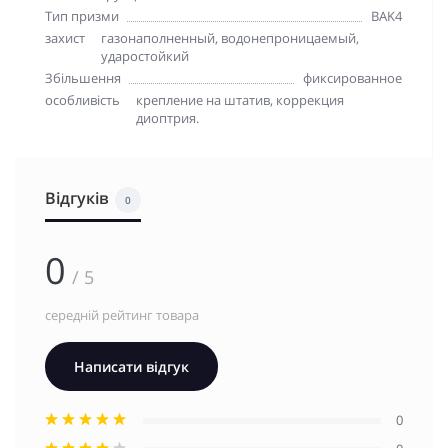
Тип призми
BAK4
захист
газонаполненный, водонепроницаемый,
ударостойкий
Збільшення
фиксированное
особливість
крепление на штатив, коррекция
диоптрия.
Відгуків
0
0
/ 5
середній рейтинг товара
Написати відгук
0