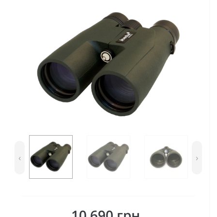
‹
›
10 690 грн