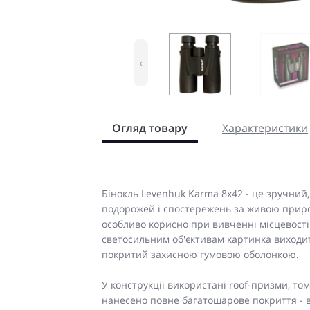
‹
Огляд товару
Характеристики
Бінокль Levenhuk Karma 8x42 - це зручний,
подорожей і спостережень за живою приро
особливо корисно при вивченні місцевості
светосильним об'єктивам картинка виходит
покритий захисною гумовою оболонкою.
У конструкції використані roof-призми, то
нанесено повне багатошарове покриття - 