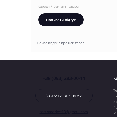
середній рейтинг товара
Написати відгук
Немає відгуків про цей товар.
+38 (093) 283-00-11
К
Т
ЗВ'ЯЗАТИСЯ З НАМИ
Бі
А
Лу
astromarket13@gmail.com
М