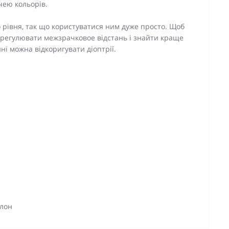
чею кольорів.
о рівня, так що користуватися ним дуже просто. Щоб
дрегулювати межзрачковое відстань і знайти краще
і можна відкоригувати діоптрії.
алон