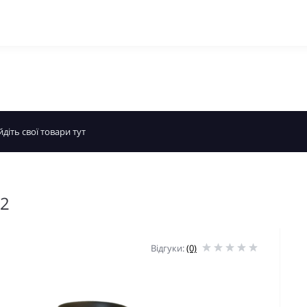
42
Відгуки:
(0)