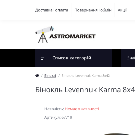
Доставка і оплата
Повернення і обмін
Акції
Список категорій
Біноклі
Бінокль Levenhuk Karma 8x42
Бінокль Levenhuk Karma 8x
Наявність:
Немає в наявності
Артикул: 67719