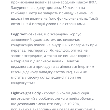
проникнення вологи за міжнародним класом IPX7.
Занурення в рідину протягом 30 хвилин на
глибину 1 метр не завдасть приладу найменшої
шкоди і не вплине на його функціональність. Такій
оптиці ніякі погодні умови не є страшними.
Fogproof
-означає, що зсередини корпус
заповнений сухим азотом, що виключає
конденсацію вологи на внутрішніх поверхнях при
перепаді температур. Як наслідок, оптика не
запотіє зсередини, а також не виникає корозія
матеріалів під впливом вологи. Повітря
видаляється з приладу та замінюється інертним
газом (в даному випадку азотом N2), який не
містить у своєму складі водяної пари і не
конденсується.
Lightweight Body
- корпус біноклів даної серії
виготовлений з особливо легкого полікарбонату,
що дозволило зменшити вагу на 10-20%,
порівняно з аналогічними моделями конкурентів.