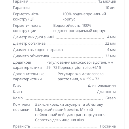
Гарантія
12 місяців
Гарантия
10 лет
Герметичність
100% водонепроникний
конструкції
корпус
Герметичность
Водостойкость: 100%
конструкции
водонепроницаемый корпус
Діаметр вихідної зіниці
4 мм
Діаметр об'єктива
32 мм
Диаметр выходного зрачка
4 мм
Диаметр объектива
32 мм
Додаткові
Регулювання міжосьової відстані, мм:
характеристики
59 - 72 Корекція діоптрію: +5/-5
Дополнительные
Регулировка межосевого
характеристики
расстояния, мм: 59 – 72
Клас
Для полювання
Класс
Для охоты
Колір
Green
Комплект
Захисні кришки окулярів та об'єктиву
поставки
Широкий наший ремінь М'який
нейлоновий кейс для транспортування
Серветка для чищення лінз
Кратність
Постійна