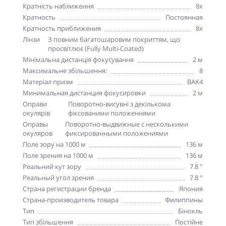
Кратність наближення
8х
Кратность
Постоянная
Кратность приближения
8х
Лінзи
З повним багатошаровим покриттям, що
просвітлює (Fully Multi-Coated)
Мінімальна дистанція фокусування
2 м
Максимальне збільшення:
8
Матеріал призм
BAK4
Минимальная дистанция фокусировки
2 м
Оправи
Поворотно-висувні з декількома
окулярів
фіксованими положеннями
Оправы
Поворотно-выдвижные с несколькими
окуляров
фиксированными положениями
Поле зору на 1000 м
136 м
Поле зрения на 1000 м
136 м
Реальний кут зору
7.8 °
Реальный угол зрения
7.8 °
Страна регистрации бренда
Япония
Страна-производитель товара
Филиппины
Тип
Бінокль
Тип збільшення
Постійне