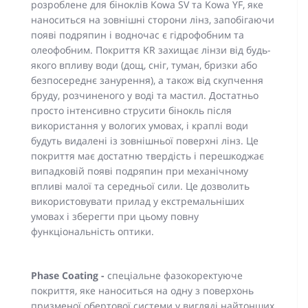
розроблене для біноклів Kowa SV та Kowa YF, яке
наноситься на зовнішні сторони лінз, запобігаючи
появі подряпин і водночас є гідрофобним та
олеофобним. Покриття KR захищає лінзи від будь-
якого впливу води (дощ, сніг, туман, бризки або
безпосереднє занурення), а також від скупчення
бруду, розчиненого у воді та мастил. Достатньо
просто інтенсивно струсити бінокль після
використання у вологих умовах, і краплі води
будуть видалені із зовнішньої поверхні лінз. Це
покриття має достатню твердість і перешкоджає
випадковій появі подряпин при механічному
впливі малої та середньої сили. Це дозволить
використовувати прилад у екстремальніших
умовах і зберегти при цьому повну
функціональність оптики.
Phase Coating -
спеціальне фазокоректуюче
покриття, яке наноситься на одну з поверхонь
призменої обертової системи у вигляді найтонших