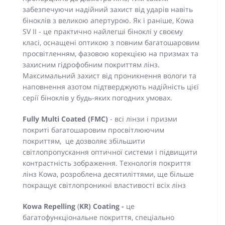
забезпечуючи надійний захист від ударів навіть
біноклів з великою апертурою. Як і раніше, Kowa
SV II - це практично найлегші біноклі у своєму
класі, оснащені оптикою з повним багатошаровим
просвітленням, фазовою корекцією на призмах та
захисним гідрофобним покриттям лінз.
Максимальний захист від проникнення вологи та
наповнення азотом підтверджують надійність цієї
серії біноклів у будь-яких погодних умовах.
Fully Multi Coated (FMC)
- всі лінзи і призми
покриті багатошаровим просвітлюючим
покриттям, це дозволяє збільшити
світлопропускання оптичної системи і підвищити
контрастність зображення. Технологія покриття
лінз Kowa, розроблена десятиліттями, ще більше
покращує світлопроникні властивості всіх лінз
Kowa
Repelling
(
KR) Coating -
це
багатофункціональне покриття, спеціально