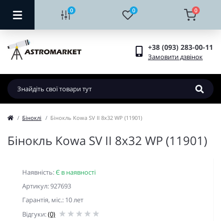
0
0
0
+38 (093) 283-00-11
Замовити дзвінок
Біноклі
Бінокль Kowa SV II 8x32 WP (11901)
Бінокль Kowa SV II 8x32 WP (11901)
Наявність:
Є в наявності
Артикул: 927693
Гарантiя, мic.: 10 лет
Відгуки:
(0)