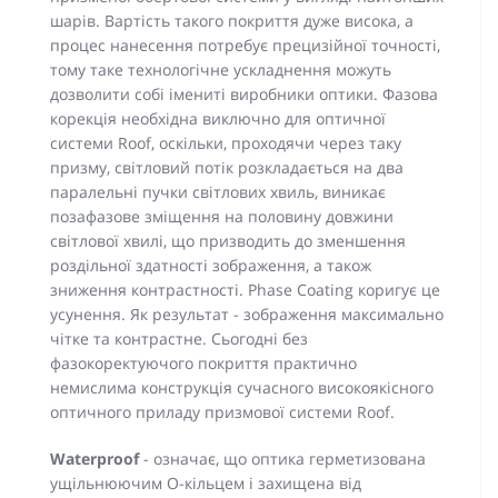
шарів. Вартість такого покриття дуже висока, а
процес нанесення потребує прецизійної точності,
тому таке технологічне ускладнення можуть
дозволити собі імениті виробники оптики. Фазова
корекція необхідна виключно для оптичної
системи Roof, оскільки, проходячи через таку
призму, світловий потік розкладається на два
паралельні пучки світлових хвиль, виникає
позафазове зміщення на половину довжини
світлової хвилі, що призводить до зменшення
роздільної здатності зображення, а також
зниження контрастності. Phase Coating коригує це
усунення. Як результат - зображення максимально
чітке та контрастне. Сьогодні без
фазокоректуючого покриття практично
немислима конструкція сучасного високоякісного
оптичного приладу призмової системи Roof.
Waterproof
- означає, що оптика герметизована
ущільнюючим О-кільцем і захищена від