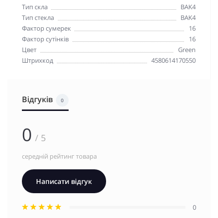
Тип скла
BAK4
Тип стекла
BAK4
Фактор сумерек
16
Фактор сутінків
16
Цвет
Green
Штрихкод
4580614170550
Відгуків
0
0
/ 5
середній рейтинг товара
Написати відгук
0