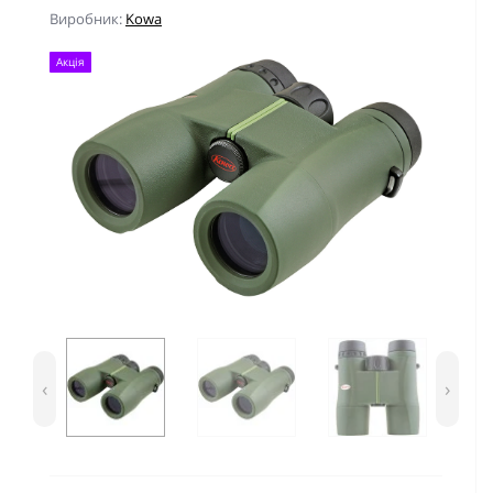
Виробник:
Kowa
Акція
‹
›