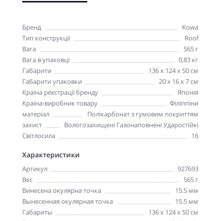
Бренд
Kowa
Тип конструкції
Roof
Вага
565 г
Вага в упаковці
0,83 кг
Габарити
136 х 124 х 50 см
Габарити упаковки
20 x 16 х 7 см
Країна реєстрації бренду
Японія
Країна-виробник товару
Філіппіни
матеріал
Полікарбонат з гумовим покриттям
захист
Вологозахищені Газонаповнені Ударостійкі
Світлосила
16
Характеристики
Артикул
927693
Вес
565 г
Винесена окулярна точка
15.5 мм
Вынесенная окулярная точка
15.5 мм
Габариты
136 х 124 х 50 см