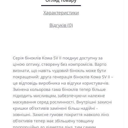
Огляд товару
Характеристики
Відгуків (0)
Серія біноклів Kowa SV II поєднує доступну за
ціною оптику, створену без компромісів. Варто
визнати, що навіть чудовий бінокль може бути
покращений: друга генерація біноклів Kowa SV II –
це відповідь виробника на відгуки користувачів.
Змінена кольорова гама біноклів тепер більше
підходить мисливцям, забезпечуючи належне
маскування серед рослинності. Внутрішні захисні
кришки об'єктивів замінені більш надійні -
зовнішні. Захисне гумове покриття навколо лінз
об'єктивів тепер має збільшену товщину
пропорційно до діаметра лінз, тим самим