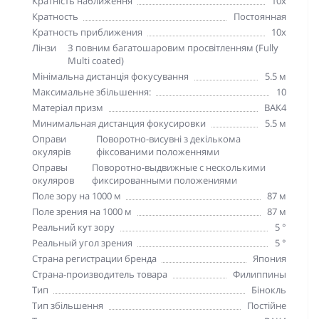
Кратність наближення
10х
Кратность
Постоянная
Кратность приближения
10х
Лінзи
З повним багатошаровим просвітленням (Fully
Multi coated)
Мінімальна дистанція фокусування
5.5 м
Максимальне збільшення:
10
Матеріал призм
BAK4
Минимальная дистанция фокусировки
5.5 м
Оправи
Поворотно-висувні з декількома
окулярів
фіксованими положеннями
Оправы
Поворотно-выдвижные с несколькими
окуляров
фиксированными положениями
Поле зору на 1000 м
87 м
Поле зрения на 1000 м
87 м
Реальний кут зору
5 °
Реальный угол зрения
5 °
Страна регистрации бренда
Япония
Страна-производитель товара
Филиппины
Тип
Бінокль
Тип збільшення
Постійне