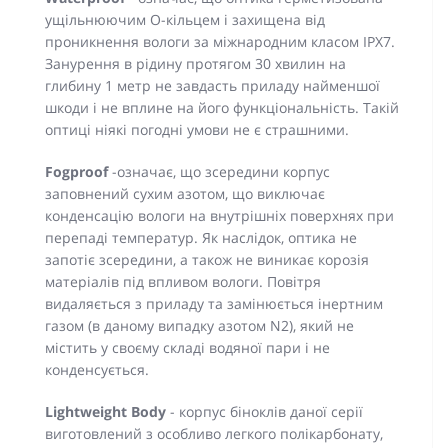
ущільнюючим О-кільцем і захищена від
проникнення вологи за міжнародним класом IPX7.
Занурення в рідину протягом 30 хвилин на
глибину 1 метр не завдасть приладу найменшої
шкоди і не вплине на його функціональність. Такій
оптиці ніякі погодні умови не є страшними.
Fogproof
-означає, що зсередини корпус
заповнений сухим азотом, що виключає
конденсацію вологи на внутрішніх поверхнях при
перепаді температур. Як наслідок, оптика не
запотіє зсередини, а також не виникає корозія
матеріалів під впливом вологи. Повітря
видаляється з приладу та замінюється інертним
газом (в даному випадку азотом N2), який не
містить у своєму складі водяної пари і не
конденсується.
Lightweight Body
- корпус біноклів даної серії
виготовлений з особливо легкого полікарбонату,