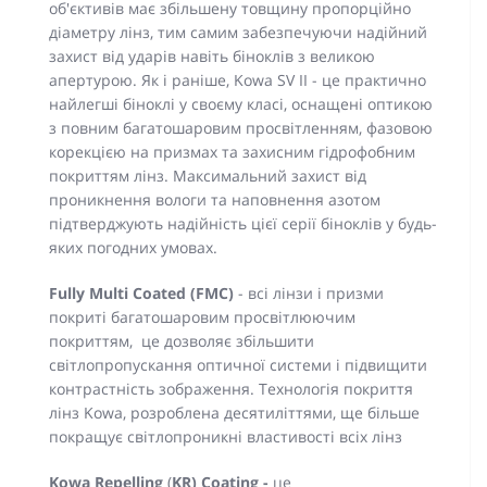
об'єктивів має збільшену товщину пропорційно
діаметру лінз, тим самим забезпечуючи надійний
захист від ударів навіть біноклів з великою
апертурою. Як і раніше, Kowa SV II - це практично
найлегші біноклі у своєму класі, оснащені оптикою
з повним багатошаровим просвітленням, фазовою
корекцією на призмах та захисним гідрофобним
покриттям лінз. Максимальний захист від
проникнення вологи та наповнення азотом
підтверджують надійність цієї серії біноклів у будь-
яких погодних умовах.
Fully Multi Coated (FMC)
- всі лінзи і призми
покриті багатошаровим просвітлюючим
покриттям, це дозволяє збільшити
світлопропускання оптичної системи і підвищити
контрастність зображення. Технологія покриття
лінз Kowa, розроблена десятиліттями, ще більше
покращує світлопроникні властивості всіх лінз
Kowa
Repelling
(
KR) Coating -
це