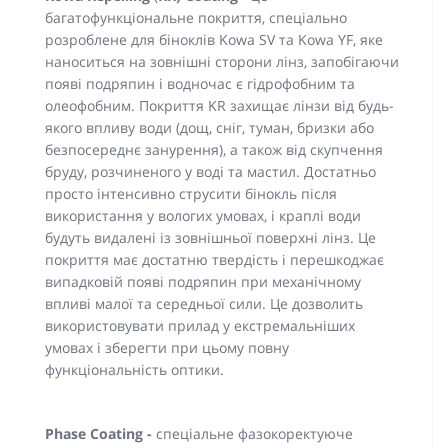
багатофункціональне покриття, спеціально
розроблене для біноклів Kowa SV та Kowa YF, яке
наноситься на зовнішні сторони лінз, запобігаючи
появі подряпин і водночас є гідрофобним та
олеофобним. Покриття KR захищає лінзи від будь-
якого впливу води (дощ, сніг, туман, бризки або
безпосереднє занурення), а також від скупчення
бруду, розчиненого у воді та мастил. Достатньо
просто інтенсивно струсити бінокль після
використання у вологих умовах, і краплі води
будуть видалені із зовнішньої поверхні лінз. Це
покриття має достатню твердість і перешкоджає
випадковій появі подряпин при механічному
впливі малої та середньої сили. Це дозволить
використовувати прилад у екстремальніших
умовах і зберегти при цьому повну
функціональність оптики.
Phase Coating -
спеціальне фазокоректуюче