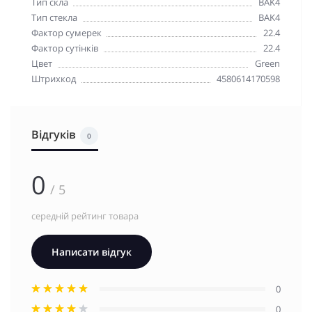
Тип скла
BAK4
Тип стекла
BAK4
Фактор сумерек
22.4
Фактор сутінків
22.4
Цвет
Green
Штрихкод
4580614170598
Відгуків
0
0
/ 5
середній рейтинг товара
Написати відгук
0
0