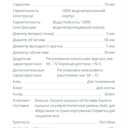
Гарантия
10 лет
Герметичність
100% водонепроникний
конструкції
корпус
Герметичность
Водостойкость: 100%
конструкции
водонепроницаемый корпус
Діаметр вихідної зіниці
5 мм
Діаметр об'єктива
50 мм
Диаметр выходного зрачка
5 мм
Диаметр объектива
50 мм
Додаткові
Регулювання міжосьової відстані, мм:
характеристики
59 – 72 Корекція діоптрію: +5/-5
Дополнительные
Регулировка межосевого
характеристики
расстояния, мм: 59 – 72
Клас
Для полювання
Класс
Для охоты
Колір
Green
Комплект
Бінокль Захисні кришки об'єктивів Захисні
поставки
кришки окулярів Наплічний ремінь Кейс для
зберігання та транспортування Серветка для
чищення лінз
Кратність
Постійна