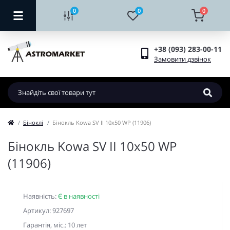
0
0
0
+38 (093) 283-00-11
Замовити дзвінок
Біноклі
Бінокль Kowa SV II 10x50 WP (11906)
Бінокль Kowa SV II 10x50 WP
(11906)
Наявність:
Є в наявності
Артикул: 927697
Гарантiя, мic.: 10 лет