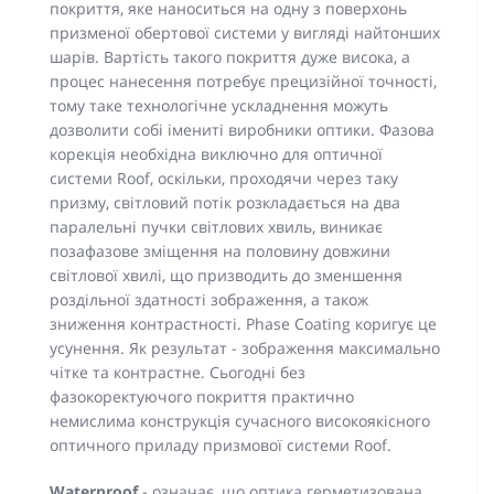
покриття, яке наноситься на одну з поверхонь
призменої обертової системи у вигляді найтонших
шарів. Вартість такого покриття дуже висока, а
процес нанесення потребує прецизійної точності,
тому таке технологічне ускладнення можуть
дозволити собі імениті виробники оптики. Фазова
корекція необхідна виключно для оптичної
системи Roof, оскільки, проходячи через таку
призму, світловий потік розкладається на два
паралельні пучки світлових хвиль, виникає
позафазове зміщення на половину довжини
світлової хвилі, що призводить до зменшення
роздільної здатності зображення, а також
зниження контрастності. Phase Coating коригує це
усунення. Як результат - зображення максимально
чітке та контрастне. Сьогодні без
фазокоректуючого покриття практично
немислима конструкція сучасного високоякісного
оптичного приладу призмової системи Roof.
Waterproof
- означає, що оптика герметизована