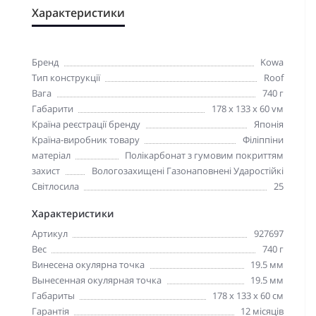
Характеристики
Бренд
Kowa
Тип конструкції
Roof
Вага
740 г
Габарити
178 x 133 x 60 vм
Країна реєстрації бренду
Японія
Країна-виробник товару
Філіппіни
матеріал
Полікарбонат з гумовим покриттям
захист
Вологозахищені Газонаповнені Ударостійкі
Світлосила
25
Характеристики
Артикул
927697
Вес
740 г
Винесена окулярна точка
19.5 мм
Вынесенная окулярная точка
19.5 мм
Габариты
178 x 133 x 60 см
Гарантія
12 місяців