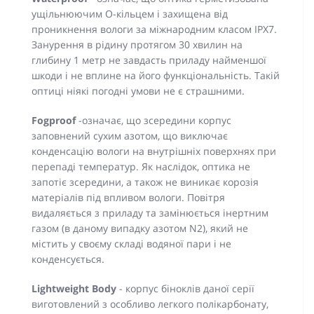
ущільнюючим О-кільцем і захищена від
проникнення вологи за міжнародним класом IPX7.
Занурення в рідину протягом 30 хвилин на
глибину 1 метр не завдасть приладу найменшої
шкоди і не вплине на його функціональність. Такій
оптиці ніякі погодні умови не є страшними.
Fogproof
-означає, що зсередини корпус
заповнений сухим азотом, що виключає
конденсацію вологи на внутрішніх поверхнях при
перепаді температур. Як наслідок, оптика не
запотіє зсередини, а також не виникає корозія
матеріалів під впливом вологи. Повітря
видаляється з приладу та замінюється інертним
газом (в даному випадку азотом N2), який не
містить у своєму складі водяної пари і не
конденсується.
Lightweight Body
- корпус біноклів даної серії
виготовлений з особливо легкого полікарбонату,