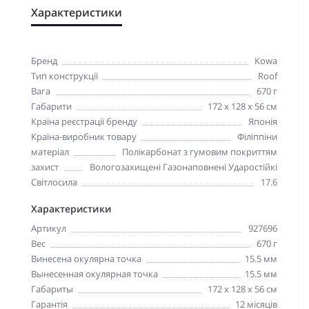
Характеристики
Бренд
Kowa
Тип конструкції
Roof
Вага
670 г
Габарити
172 x 128 x 56 см
Країна реєстрації бренду
Японія
Країна-виробник товару
Філіппіни
матеріал
Полікарбонат з гумовим покриттям
захист
Вологозахищені Газонаповнені Ударостійкі
Світлосила
17.6
Характеристики
Артикул
927696
Вес
670 г
Винесена окулярна точка
15.5 мм
Вынесенная окулярная точка
15.5 мм
Габариты
172 x 128 x 56 см
Гарантія
12 місяців