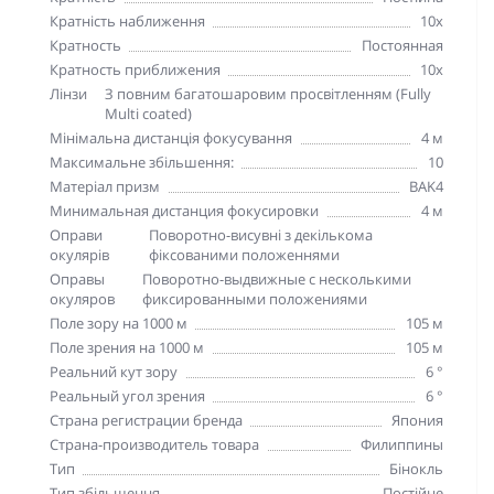
Кратність наближення
10х
Кратность
Постоянная
Кратность приближения
10х
Лінзи
З повним багатошаровим просвітленням (Fully
Multi coated)
Мінімальна дистанція фокусування
4 м
Максимальне збільшення:
10
Матеріал призм
BAK4
Минимальная дистанция фокусировки
4 м
Оправи
Поворотно-висувні з декількома
окулярів
фіксованими положеннями
Оправы
Поворотно-выдвижные с несколькими
окуляров
фиксированными положениями
Поле зору на 1000 м
105 м
Поле зрения на 1000 м
105 м
Реальний кут зору
6 °
Реальный угол зрения
6 °
Страна регистрации бренда
Япония
Страна-производитель товара
Филиппины
Тип
Бінокль
Тип збільшення
Постійне