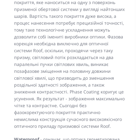
покриття, яке наноситься на одну з поверхонь
призменої обертової системи у вигляді найтонших
шарів. Вартість такого покриття дуже висока, а
процес нанесення потребує прецизійної точності,
тому таке технологічне ускладнення можуть
дозволити собі імениті виробники оптики. Фазова
корекція необхідна виключно для оптичної
системи Roof, оскільки, проходячи через таку
призму, світловий потік розкладається на два
паралельні пучки світлових хвиль, виникає
позафазове зміщення на половину довжини
світлової хвилі, що призводить до зменшення
роздільної здатності зображення, а також
зниження контрастності. Phase Coating коригує це
усунення. Як результат - зображення максимально
чітке та контрастне. Сьогодні без
фазокоректуючого покриття практично
немислима конструкція сучасного високоякісного
оптичного приладу призмової системи Roof.
Waterproof
- означає, що оптика герметизована