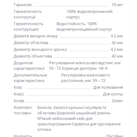
Гарантия
10 лет
Герметичність
100% водонепроникний
конструкції
корпус
Герметичность
Водостойкость: 100%
конструкции
водонепроницаемый корпус
Діаметр вихідної зіниці
4.2 мм
Діаметр об'єктива
42 мм
Диаметр выходного зрачка
4.2 мм
Диаметр объектива
42 мм
Додаткові
Регулювання міжосьової відстані, мм:
характеристики
59 - 72 Корекція діоптрію: +4/-4
Дополнительные
Регулировка межосевого
характеристики
расстояния, мм: 59 – 72
Клас
Для полювання
Класс
Для охоты
Колір
Green
Комплект
Бінокль Захисні кришки окулярів та
поставки
об'єктива Широкий нашийний ремінь
М'який нейлоновий кейс для
транспортування Серветка для протирання
оптики
Кратність
Постійна