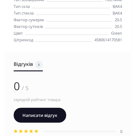
Тип скла
BAK4
Тип стекла
BAK4
Фактор сумерек
20.5
Фактор сутінків
20.5
Цвет
Green
Штрихкод
4580614170581
Відгуків
0
0
/ 5
середній рейтинг товара
Написати відгук
0