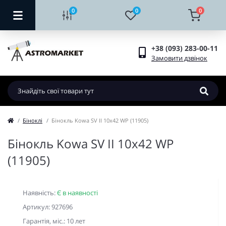
0
0
0
+38 (093) 283-00-11
Замовити дзвінок
Біноклі
Бінокль Kowa SV II 10x42 WP (11905)
Бінокль Kowa SV II 10x42 WP
(11905)
Наявність:
Є в наявності
Артикул: 927696
Гарантiя, мic.: 10 лет