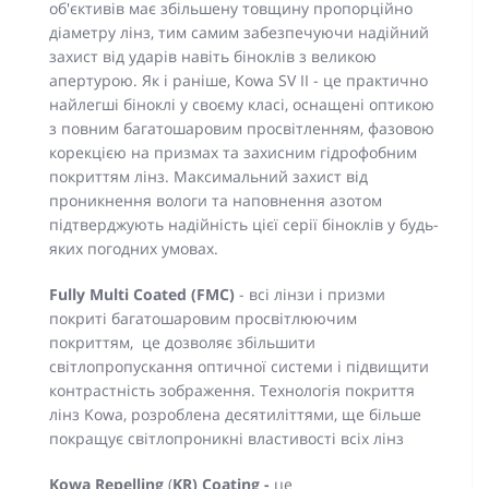
об'єктивів має збільшену товщину пропорційно
діаметру лінз, тим самим забезпечуючи надійний
захист від ударів навіть біноклів з великою
апертурою. Як і раніше, Kowa SV II - це практично
найлегші біноклі у своєму класі, оснащені оптикою
з повним багатошаровим просвітленням, фазовою
корекцією на призмах та захисним гідрофобним
покриттям лінз. Максимальний захист від
проникнення вологи та наповнення азотом
підтверджують надійність цієї серії біноклів у будь-
яких погодних умовах.
Fully Multi Coated (FMC)
- всі лінзи і призми
покриті багатошаровим просвітлюючим
покриттям, це дозволяє збільшити
світлопропускання оптичної системи і підвищити
контрастність зображення. Технологія покриття
лінз Kowa, розроблена десятиліттями, ще більше
покращує світлопроникні властивості всіх лінз
Kowa
Repelling
(
KR) Coating -
це