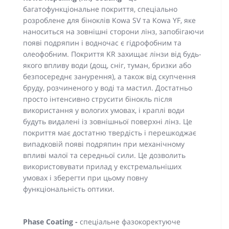
багатофункціональне покриття, спеціально
розроблене для біноклів Kowa SV та Kowa YF, яке
наноситься на зовнішні сторони лінз, запобігаючи
появі подряпин і водночас є гідрофобним та
олеофобним. Покриття KR захищає лінзи від будь-
якого впливу води (дощ, сніг, туман, бризки або
безпосереднє занурення), а також від скупчення
бруду, розчиненого у воді та мастил. Достатньо
просто інтенсивно струсити бінокль після
використання у вологих умовах, і краплі води
будуть видалені із зовнішньої поверхні лінз. Це
покриття має достатню твердість і перешкоджає
випадковій появі подряпин при механічному
впливі малої та середньої сили. Це дозволить
використовувати прилад у екстремальніших
умовах і зберегти при цьому повну
функціональність оптики.
Phase Coating -
спеціальне фазокоректуюче