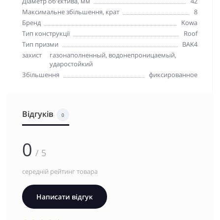
Діаметр об'єктива, мм
42
Максимальне збільшення, крат
8
Бренд
Kowa
Тип конструкції
Roof
Тип призми
BAK4
захист
газонаполненный, водонепроницаемый,
ударостойкий
Збільшення
фиксированное
Відгуків
0
0
/ 5
середній рейтинг товара
Написати відгук