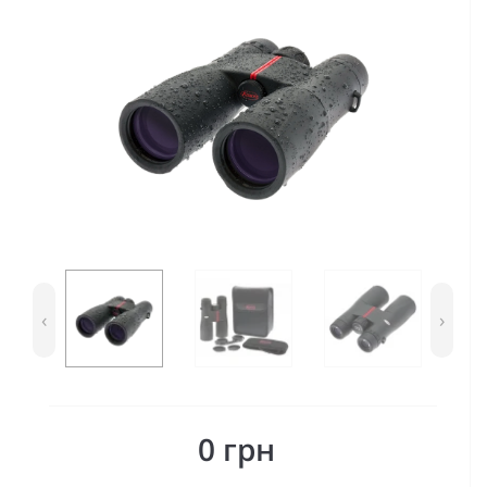
‹
›
0 грн