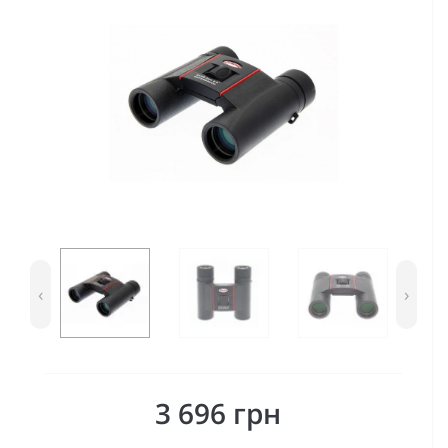
‹
›
3 696 грн