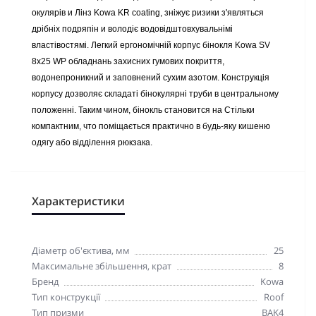
окулярів и Лінз Kowa KR coating, зніжує ризики з'являться
дрібніх подряпін и володіє водовідштовхувальнімі
властівостямі. Легкий ергономічній корпус бінокля Kowa SV
8x25 WP обладнань захисних гумових покриття,
водонепроникний и заповнений сухим азотом. Конструкція
корпусу дозволяє складаті бінокулярні труби в центральному
положенні. Таким чином, бінокль становится на Стільки
компактним, что поміщається практично в будь-яку кишеню
одягу або відділення рюкзака.
Характеристики
Діаметр об'єктива, мм
25
Максимальне збільшення, крат
8
Бренд
Kowa
Тип конструкції
Roof
Тип призми
BAK4