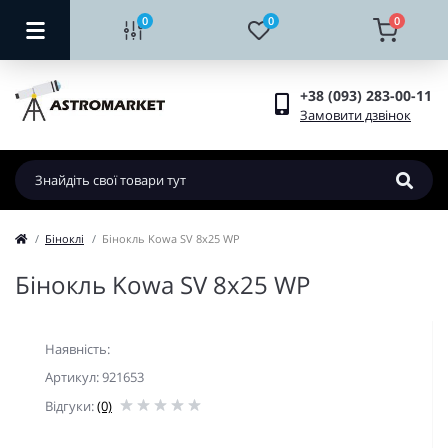
0
0
0
+38 (093) 283-00-11
Замовити дзвінок
Біноклі
Бінокль Kowa SV 8x25 WP
Бінокль Kowa SV 8x25 WP
Наявність:
Артикул: 921653
Відгуки:
(0)