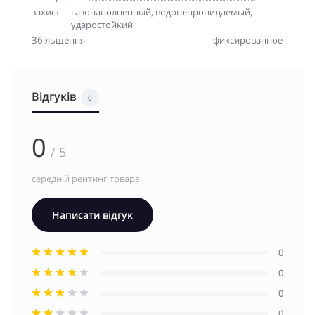
захист
газонаполненный, водонепроницаемый,
ударостойкий
Збільшення
фиксированное
Відгуків
0
0
/ 5
середній рейтинг товара
Написати відгук
0
0
0
0