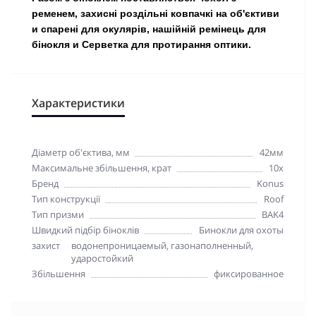
ременем, захисні роздільні ковпачкі на об'єктиви
и спарені для окулярів, нашійній ремінець для
бінокля и Серветка для протирання оптики.
Характеристики
Діаметр об'єктива, мм
42мм
Максимальне збільшення, крат
10x
Бренд
Konus
Тип конструкції
Roof
Тип призми
BAK4
Швидкий підбір біноклів
Бинокли для охоты
захист
водонепроницаемый, газонаполненный,
ударостойкий
Збільшення
фиксированное