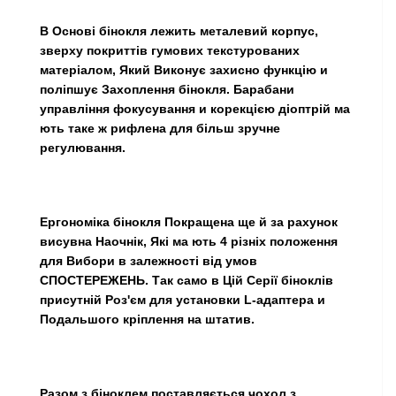
В Основі бінокля лежить металевий корпус,
зверху покриттів гумових текстурованих
матеріалом, Який Виконує захисно функцію и
поліпшує Захоплення бінокля. Барабани
управління фокусування и корекцією діоптрій ма
ють таке ж рифлена для більш зручне
регулювання.
Ергономіка бінокля Покращена ще й за рахунок
висувна Наочнік, Які ма ють 4 різніх положення
для Вибори в залежності від умов
СПОСТЕРЕЖЕНЬ. Так само в Цій Серії біноклів
присутній Роз'єм для установки L-адаптера и
Подальшого кріплення на штатив.
Разом з біноклем поставляється чохол з