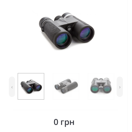
‹
›
0 грн