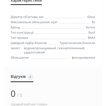
Характеристики
Діаметр об'єктива, мм
42мм
Максимальне збільшення, крат
8x
Бренд
Konus
Тип конструкції
Roof
Тип призми
BAK4
Швидкий підбір біноклів
Туристические бинокли
захист
водонепроницаемый, газонаполненный,
ударостойкий
Збільшення
фиксированное
Відгуків
0
0
/ 5
середній рейтинг товара