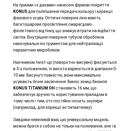
На призми «з дахами» нанесені фірмові покриття
KONUS
для поліпшення передачі кольору і корекції
фазового зсуву. Оптичні поверхні лінз мають
багатошарове просвітління смарагдово-
фіолетового відтінку, що знижує втрати на відбиття
світла. Внутрішня поверхня тубусів оброблена
накочувальні інструментом для нейтралізації
паразитних мікробліков.
Наочником twist-up (поворотно-висувні) фіксуються
в 3-х положеннях, їх висота варіюється в діапазоні 0-
10 мм. Висунуті повністю, вони максимально
усувають бічне засвічення. Винос зіниці бінокля
KONUS TITANIUM OH
становить 16 мм, що
забезпечує зручність користування приладом в
тому числі і тим, хто постійно носить окуляри
(наприклад, для корекції астигматизму).
Завдяки невеликій вазі, цю універсальну модель
можна брати з собою не тільки на полювання, але і в