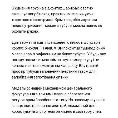
З'єднання труб на відкритих шарнірах істотно
зменшує вагу бінокля, практично не знижуючи
жорсткості конструкції. Крім того, збільшується
площа утримання: кожен з тубусів можна повністю
охопити рукою.
Для герметизації і підвищення стійкості до ударів
корпус бінокля
TITANIUM OH
покритий гумоподібним
матеріалом з рифленням на боках тубусів. У будь-яку
погоду покриття має «кімнатну» температуру і не
ковзає, навіть намокнув під час дощу. Внутрішній
простір тубусів заповнений інертним газом для
запобігання запотівання оптики.
Модель оснащена механізмом центрального
фокусування з точним і плавно обертається
регулятором барабанного типу. На правому окулярі є
кільце підстроювання діоптрій, незамінний для
користувачів з істотною різницею в силі зору очей.