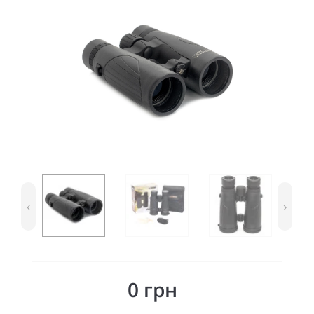
‹
›
0 грн