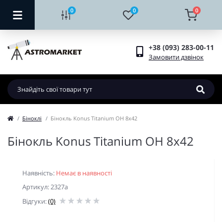
0
0
0
+38 (093) 283-00-11
Замовити дзвінок
Біноклі
Бінокль Konus Titanium OH 8x42
Бінокль Konus Titanium OH 8x42
Наявність:
Немає в наявності
Артикул: 2327a
Відгуки:
(0)