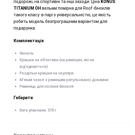
подорожі, на спортивні та інші заходи. Ціна
KONUS
TITANIUM OH
вельми помірна для Roof-біноклів
такого класу: в парі з універсальністю, це якість
робить модель безпрограшним варіантом для
подарунка.
Комплектація
бінокль
Кришки на об'єктиви (на ремінцях, які не
від'єднуються)
Роздільні кришки на окуляри
М'який чохол з ремінцем регульованої довжини
Ремінець для носіння бінокля
Габарити
Вага упаковки: 570 г