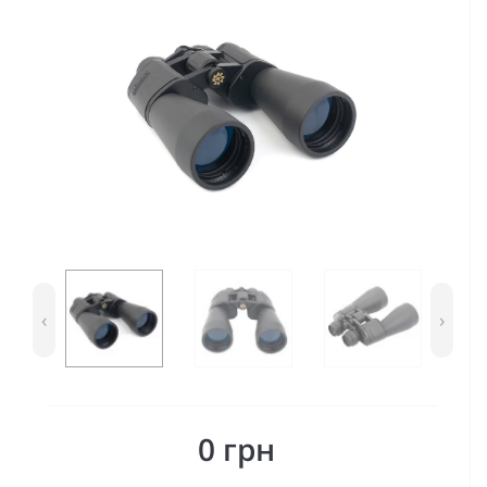
‹
›
0 грн