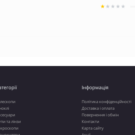
атегорії
Інформація
елескопи
Політика конфіденційності
ноклі
Доставка і оплата
ксесуари
Повернення і обмін
пи та лінзи
Контакти
ікроскопи
Карта сайту
онокуляри
Акції