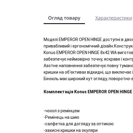
Огляд товару
Характеристики
Моделі EMPEROR OPEN HINGE доступні в двох 
привабливий і ергономічний дізайн.Конструк
Konus EMPEROR OPEN HINGE 8x42 WA виготов
забезпечує неймовірно точну, яскраве і кон
Азотне наповнення забезпечує повну тумано-
кришки на об'єктивах відкидні, що виключає ї
Бінокль має широкий кут огляду, поворотно-
Комплектація Konus EMPEROR OPEN HINGE 
-чохол з ремінцем
-Ремінець на шию
-салфетка для догляду за оптикою
-захисні кришки на окуляри