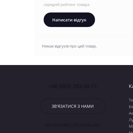
середній рейтинг товара
Написати відгук
Немає відгуків про цей товар.
+38 (093) 283-00-11
К
Т
ЗВ'ЯЗАТИСЯ З НАМИ
Бі
А
Лу
astromarket13@gmail.com
М
М