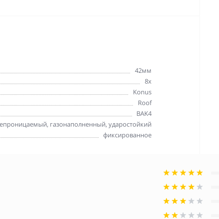
42мм
8x
Konus
Roof
BAK4
епроницаемый, газонаполненный, ударостойкий
фиксированное