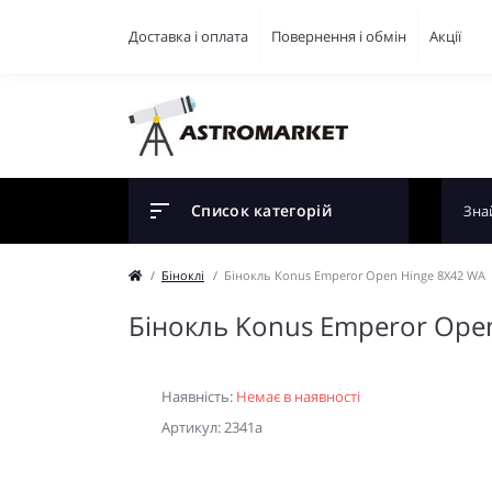
Доставка і оплата
Повернення і обмін
Акції
Список категорій
Біноклі
Бінокль Konus Emperor Open Hinge 8X42 WA
Бінокль Konus Emperor Ope
Наявність:
Немає в наявності
Артикул: 2341a