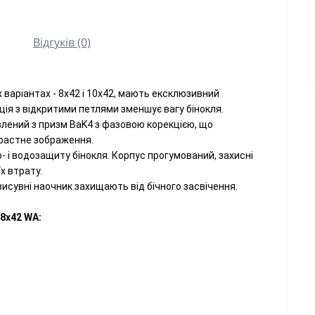
Відгуків (0)
варіантах - 8х42 і 10х42, мають ексклюзивний
ція з відкритими петлями зменшує вагу бінокля.
лений з призм BaK4 з фазовою корекцією, що
трастне зображення.
 і водозащиту бінокля. Корпус прогумований, захисні
х втрату.
висувні наочник захищають від бічного засвічення.
8x42 WA: