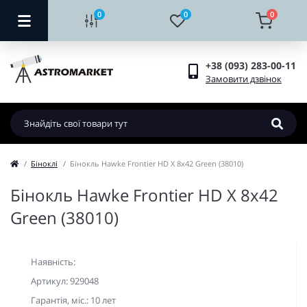
0
0
0
+38 (093) 283-00-11
Замовити дзвінок
Біноклі
Бінокль Hawke Frontier HD X 8x42 Green (38010)
Бінокль Hawke Frontier HD X 8x42
Green (38010)
Наявність:
Артикул: 929048
Гарантiя, мic.: 10 лет