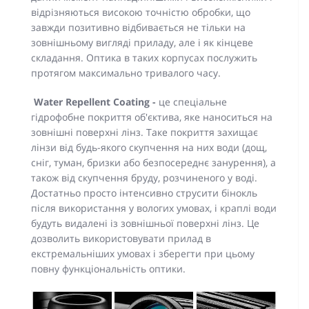
відрізняються високою точністю обробки, що
завжди позитивно відбивається не тільки на
зовнішньому вигляді приладу, але і як кінцеве
складання. Оптика в таких корпусах послужить
протягом максимально тривалого часу.
Water Repellent
Coating -
це спеціальне
гідрофобне покриття об'єктива, яке наноситься на
зовнішні поверхні лінз. Таке покриття захищає
лінзи від будь-якого скупчення на них води (дощ,
сніг, туман, бризки або безпосереднє занурення), а
також від скупчення бруду, розчиненого у воді.
Достатньо просто інтенсивно струсити бінокль
після використання у вологих умовах, і краплі води
будуть видалені із зовнішньої поверхні лінз. Це
дозволить використовувати прилад в
екстремальніших умовах і зберегти при цьому
повну функціональність оптики.