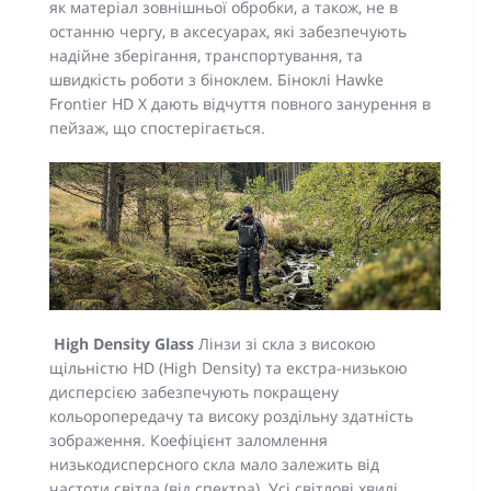
як матеріал зовнішньої обробки, а також, не в
останню чергу, в аксесуарах, які забезпечують
надійне зберігання, транспортування, та
швидкість роботи з біноклем. Біноклі Hawke
Frontier НD X дають відчуття повного занурення в
пейзаж, що спостерігається.
High Density Glass
Лінзи зі скла з високою
щільністю HD (High Density) та екстра-низькою
дисперсією забезпечують покращену
кольоропередачу та високу роздільну здатність
зображення. Коефіцієнт заломлення
низькодисперсного скла мало залежить від
частоти світла (від спектра). Усі світлові хвилі