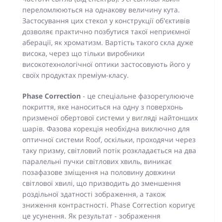
переломлюються на однакову величину кута.
Застосування цих стекол у конструкції об'єктивів
дозволяє практично позбутися такої неприємної
аберації, як хроматизм. Вартість такого скла дуже
висока, через що тільки виробники
високотехнологічної оптики застосовують його у
своїх продуктах преміум-класу.
Phase Correction
- це спеціальне фазорегулююче
покриття, яке наноситься на одну з поверхонь
призменої обертової системи у вигляді найтонших
шарів. Фазова корекція необхідна виключно для
оптичної системи Roof, оскільки, проходячи через
таку призму, світловий потік розкладається на два
паралельні пучки світлових хвиль, виникає
позафазове зміщення на половину довжини
світлової хвилі, що призводить до зменшення
роздільної здатності зображення, а також
зниження контрастності. Phase Correction коригує
це усунення. Як результат - зображення