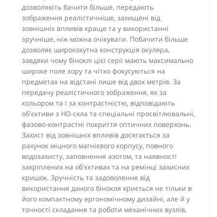
дозволяють бачити більше, передають
зображення реалістичніше, захищені від
зовнішніх впливів краще та у використанні
зручніше, ніж можна очікувати. Побачити більше
дозволяє ширококутна конструкція окуляра,
завдяки чому біноклі цієї серії мають максимально
широке поле зору та чітко фокусуються на
предметах на відстані лише від двох метрів. За
передачу реалістичного зображення, як за
кольором та і за контрастністю, відповідають
об'єктиви з НD-скла та спеціальні просвітлювальні,
фазово-контрастні покриття оптичних поверхонь.
Захист від зовнішніх впливів досягається за
рахунок міцного магнієвого корпусу, повного
водозахисту, заповнення азотом, та наявності
закріплених на об'єктивах та на ремінці захисних
кришок. Зручність та задоволення від
використання даного бінокля криється не тільки в
його компактному ергономічному дизайні, але й у
точності складання та роботи механічних вузлів,