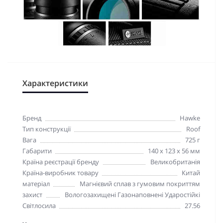
Характеристики
Бренд
Hawke
Тип конструкції
Roof
Вага
725 г
Габарити
140 х 123 х 56 мм
Країна реєстрації бренду
Великобританія
Країна-виробник товару
Китай
матеріал
Магнієвий сплав з гумовим покриттям
захист
Вологозахищені Газонаповнені Ударостійкі
Світлосила
27.56