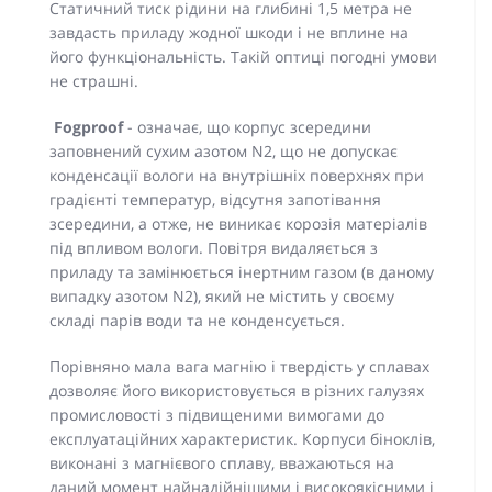
Статичний тиск рідини на глибині 1,5 метра не
завдасть приладу жодної шкоди і не вплине на
його функціональність. Такій оптиці погодні умови
не страшні.
Fogproof
- означає, що корпус зсередини
заповнений сухим азотом N2, що не допускає
конденсації вологи на внутрішніх поверхнях при
градієнті температур, відсутня запотівання
зсередини, а отже, не виникає корозія матеріалів
під впливом вологи. Повітря видаляється з
приладу та замінюється інертним газом (в даному
випадку азотом N2), який не містить у своєму
складі парів води та не конденсується.
Порівняно мала вага магнію і твердість у сплавах
дозволяє його використовується в різних галузях
промисловості з підвищеними вимогами до
експлуатаційних характеристик. Корпуси біноклів,
виконані з магнієвого сплаву, вважаються на
даний момент найнадійнішими і високоякісними і