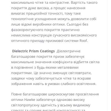
максимально чітке та контрастне. Вартість такого
покриття дуже висока, а процес нанесення
вимагає прецизійної точності, тому таке
технологічне ускладнення можуть дозволити собі
лише відомі виробники оптики. Сьогодні без
фазокоректуючого покриття практично
немислима конструкція сучасного високоякісного
оптичного приладу призмової системи Roof.
Dielectric Prism Coatings
Діелектричне
багатошарове покриття призм забезпечує
максимальне значення коефіцієнта відбиття світла
в порівнянні з будь-якими металевими
покриттями. Це значно зменшує світловтрати,
завдяки чому забезпечується чітке та яскраве
зображення навіть в умовах слабкого освітлення.
Повне багатошарове широкосмугове просвітлення
оптики Hawke забезпечує однаково високу
світлопропускну здатність у всьому видимому
спектрі та сприяє високій контрастності та