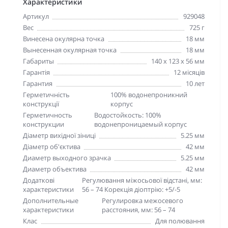
Характеристики
Артикул
929048
Вес
725 г
Винесена окулярна точка
18 мм
Вынесенная окулярная точка
18 мм
Габариты
140 х 123 х 56 мм
Гарантія
12 місяців
Гарантия
10 лет
Герметичність
100% водонепроникний
конструкції
корпус
Герметичность
Водостойкость: 100%
конструкции
водонепроницаемый корпус
Діаметр вихідної зіниці
5.25 мм
Діаметр об'єктива
42 мм
Диаметр выходного зрачка
5.25 мм
Диаметр объектива
42 мм
Додаткові
Регулювання міжосьової відстані, мм:
характеристики
56 – 74 Корекція діоптрію: +5/-5
Дополнительные
Регулировка межосевого
характеристики
расстояния, мм: 56 – 74
Клас
Для полювання