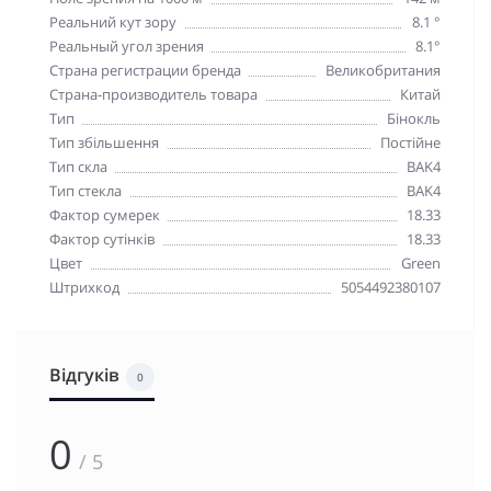
Реальний кут зору
8.1 °
Реальный угол зрения
8.1°
Страна регистрации бренда
Великобритания
Страна-производитель товара
Китай
Тип
Бінокль
Тип збільшення
Постійне
Тип скла
BAK4
Тип стекла
BAK4
Фактор сумерек
18.33
Фактор сутінків
18.33
Цвет
Green
Штрихкод
5054492380107
Відгуків
0
0
/ 5