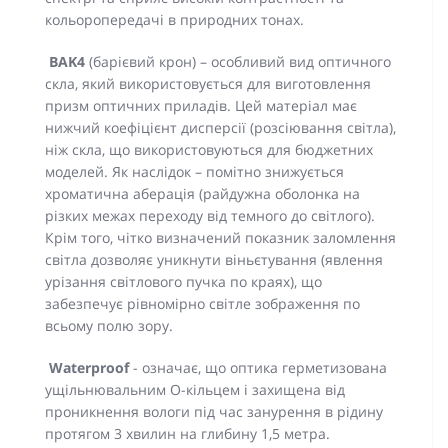
кольоропередачі в природних тонах.
BAK4
(барієвий крон) – особливий вид оптичного
скла, який використовується для виготовлення
призм оптичних приладів. Цей матеріал має
нижчий коефіцієнт дисперсії (розсіювання світла),
ніж скла, що використовуються для бюджетних
моделей. Як наслідок – помітно знижується
хроматична аберація (райдужна оболонка на
різких межах переходу від темного до світлого).
Крім того, чітко визначений показник заломлення
світла дозволяє уникнути віньєтування (явлення
урізання світлового пучка по краях), що
забезпечує рівномірно світле зображення по
всьому полю зору.
Waterproof
- означає, що оптика герметизована
ущільнювальним О-кільцем і захищена від
проникнення вологи під час занурення в рідину
протягом 3 хвилин на глибину 1,5 метра.