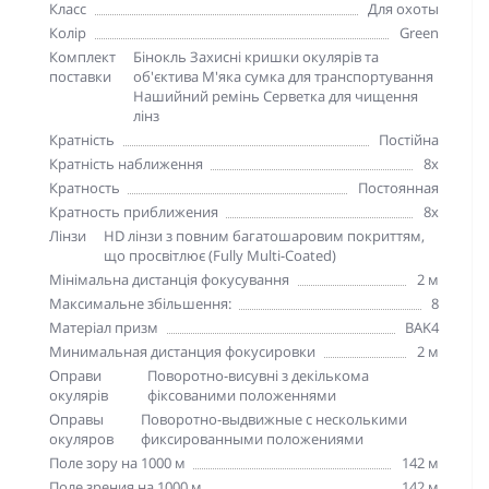
Класс
Для охоты
Колір
Green
Комплект
Бінокль Захисні кришки окулярів та
поставки
об'єктива М'яка сумка для транспортування
Нашийний ремінь Серветка для чищення
лінз
Кратність
Постійна
Кратність наближення
8х
Кратность
Постоянная
Кратность приближения
8х
Лінзи
HD лінзи з повним багатошаровим покриттям,
що просвітлює (Fully Multi-Coated)
Мінімальна дистанція фокусування
2 м
Максимальне збільшення:
8
Матеріал призм
BAK4
Минимальная дистанция фокусировки
2 м
Оправи
Поворотно-висувні з декількома
окулярів
фіксованими положеннями
Оправы
Поворотно-выдвижные с несколькими
окуляров
фиксированными положениями
Поле зору на 1000 м
142 м
Поле зрения на 1000 м
142 м