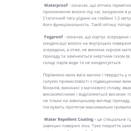
Waterproof
- означає, що оптика гермети
проникнення вологи під час занурення в р
Статичний тиск рідини на глибині 1,5 мет
його функціональність. Такій оптиці погод
Fogproof
- означає, що корпус зсередини 
конденсації вологи на внутрішніх поверхня
зсередини, а отже, не виникає корозія мат
приладу та замінюється інертним газом (в 
складі парів води та не конденсується.
Порівняно мала вага магнію і твердість у 
галузях промисловості з підвищеними вим
біноклів, виконані з магнієвого сплаву, в
високоякісними і відрізняються високою т
не тільки на зовнішньому вигляді приладу, 
послужить протягом максимально тривалог
Water Repellent
Coating -
це спеціальне г
зовнішні поверхні лінз. Таке покриття зах