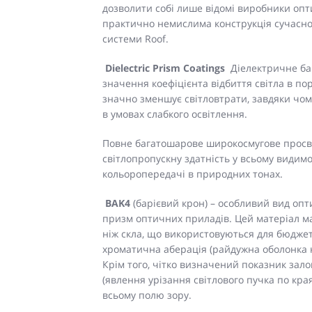
дозволити собі лише відомі виробники опт
практично немислима конструкція сучасно
системи Roof.
Dielectric Prism Coatings
Діелектричне б
значення коефіцієнта відбиття світла в п
значно зменшує світловтрати, завдяки чом
в умовах слабкого освітлення.
Повне багатошарове широкосмугове просві
світлопропускну здатність у всьому видимо
кольоропередачі в природних тонах.
BAK4
(барієвий крон) – особливий вид опт
призм оптичних приладів. Цей матеріал має
ніж скла, що використовуються для бюджет
хроматична аберація (райдужна оболонка на
Крім того, чітко визначений показник зал
(явлення урізання світлового пучка по кра
всьому полю зору.