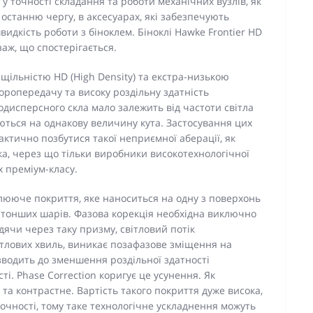
у точності складання та роботи механічних вузлів, як
 останню чергу, в аксесуарах, які забезпечують
видкість роботи з біноклем. Біноклі Hawke Frontier НD
аж, що спостерігається.
 щільністю HD (High Density) та екстра-низькою
ропередачу та високу роздільну здатність
дисперсного скла мало залежить від частоти світла
люються на однакову величину кута. Застосування цих
рактично позбутися такої неприємної аберації, як
ка, через що тільки виробники високотехнологічної
х преміум-класу.
улююче покриття, яке наноситься на одну з поверхонь
йтонших шарів. Фазова корекція необхідна виключно
дячи через таку призму, світловий потік
ітлових хвиль, виникає позафазове зміщення на
зводить до зменшення роздільної здатності
і. Phase Correction коригує це усунення. Як
та контрастне. Вартість такого покриття дуже висока,
очності, тому таке технологічне ускладнення можуть