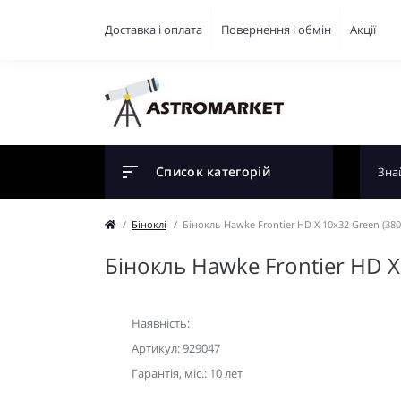
Доставка і оплата
Повернення і обмін
Акції
Список категорій
Біноклі
Бінокль Hawke Frontier HD X 10x32 Green (380
Бінокль Hawke Frontier HD X
Наявність:
Артикул: 929047
Гарантiя, мic.: 10 лет