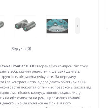
›
Відгуків (0)
Hawke Frontier HD X
створена без компромісів: тому
едають зображення реалістичніше, захищені від
 зручніше, ніж можна очікувати. За передачу
а і за контрастністю, відповідають об'єктиви з НD-
о-контрастні покриття оптичних поверхонь. Захист від
міцного магнієвого корпусу, повного водозахисту,
их на об'єктивах та на ремінці захисних кришок.
 даного бінокля криється не тільки в його