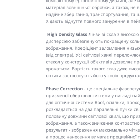
компактному ергономічному дизайні, але й 
матеріал зовнішньої обробки, а також, не в
надійне зберігання, транспортування, та ш
X дають відчуття повного занурення в пейз
High Density Glass
Лінзи зі скла з високою
дисперсією забезпечують покращену кольо
зображення. Коефіцієнт заломлення низько
(від спектра). Усі світлові хвилі перелом
стекол у конструкції об'єктивів дозволяє п
хроматизм. Вартість такого скла дуже висо
оптики застосовують його у своїх продукта
Phase Correction
- це спеціальне фазорег
призменої обертової системи у вигляді на
для оптичної системи Roof, оскільки, прохо
розкладається на два паралельні пучки св
половину довжини світлової хвилі, що при
зображення, а також зниження контрастност
результат - зображення максимально чітке 
а процес нанесення вимагає прецизійної т