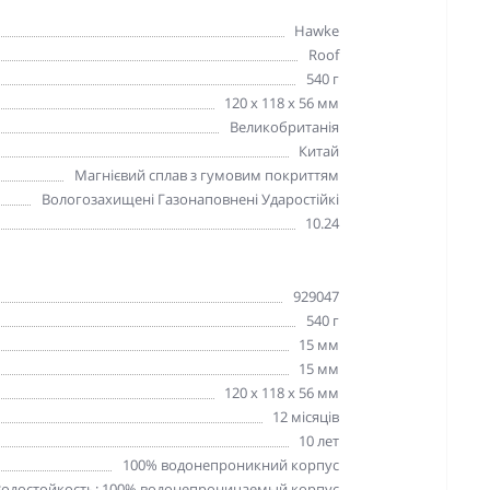
Hawke
Roof
540 г
120 х 118 х 56 мм
Великобританія
Китай
Магнієвий сплав з гумовим покриттям
Вологозахищені Газонаповнені Ударостійкі
10.24
929047
540 г
15 мм
15 мм
120 х 118 х 56 мм
12 місяців
10 лет
100% водонепроникний корпус
Водостойкость: 100% водонепроницаемый корпус