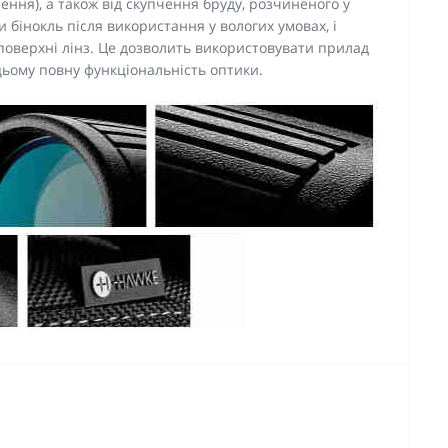
ення), а також від скупчення бруду, розчиненого у
и бінокль після використання у вологих умовах, і
 поверхні лінз. Це дозволить використовувати прилад
цьому повну функціональність оптики.