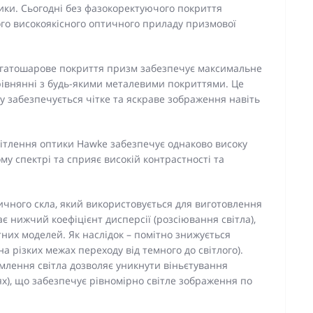
ики. Сьогодні без фазокоректуючого покриття
го високоякісного оптичного приладу призмової
агатошарове покриття призм забезпечує максимальне
орівнянні з будь-якими металевими покриттями. Це
у забезпечується чітке та яскраве зображення навіть
тлення оптики Hawke забезпечує однаково високу
му спектрі та сприяє високій контрастності та
ичного скла, який використовується для виготовлення
 нижчий коефіцієнт дисперсії (розсіювання світла),
них моделей. Як наслідок – помітно знижується
 різких межах переходу від темного до світлого).
омлення світла дозволяє уникнути віньєтування
ях), що забезпечує рівномірно світле зображення по