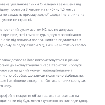
зована ущільнювальним О-кільцем і захищена від
ідину протягом 3 хвилин на глибину 1,5 метра.
ра не завдасть приладу жодної шкоди і не вплине на
ні умови не страшні.
заповнений сухим азотом N2, що не допускає
х при градієнті температур, відсутня запотівання
еріалів під впливом вологи. Повітря видаляється з
даному випадку азотом N2), який не містить у своєму
сплавах дозволяє його використовується в різних
огами до експлуатаційних характеристик. Корпуси
важаються на даний момент найнадійнішими і
очністю обробки, що завжди позитивно відбивається
але і як кінцеве складання. Оптика в таких корпусах
о часу.
ідрофобне покриття об'єктива, яке наноситься на
ищає лінзи від будь-якого скупчення на них води (дощ,