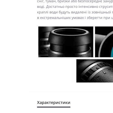
сніг, туман, бризки або безпосереднє занур
воді. Достатньо просто інтенсивно струсит
краплі води будуть видалені із зовнішньої
в екстремальніших умовах і зберегти при 
Характеристики