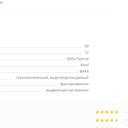
я.
50
12
Delta Optical
Roof
BAK4
газонаполненный, водонепроницаемый
фиксированное
выдвижные наглазники