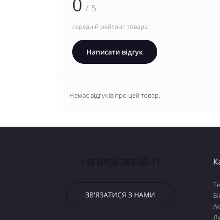
0
/ 5
середній рейтинг товара
Написати відгук
Немає відгуків про цей товар.
+38 (093) 283-00-11
К
Т
ЗВ'ЯЗАТИСЯ З НАМИ
Бі
А
Лу