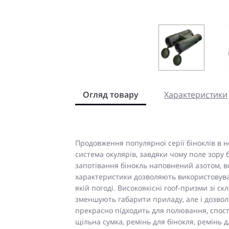
Огляд товару
Характеристики
Продовження популярної серії біноклів в 
система окулярів, завдяки чому поле зору 
запотівання бінокль наповнений азотом, в
характеристики дозволяють використовуват
якій погоді. Високоякісні roof-призми зі ск
зменшують габарити приладу, але і дозвол
прекрасно підходить для полювання, спост
щільна сумка, ремінь для бінокля, ремінь д