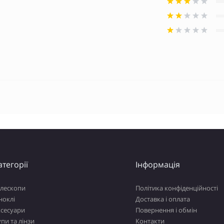
атегорії
Інформація
елескопи
Політика конфіденційності
ноклі
Доставка і оплата
ксесуари
Повернення і обмін
пи та лінзи
Контакти