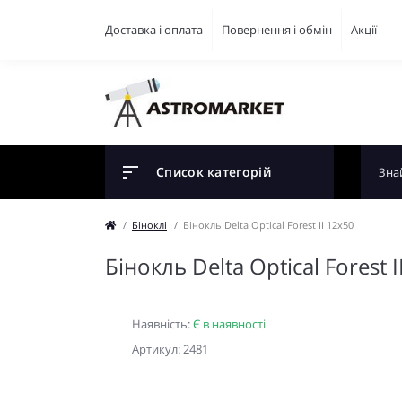
Доставка і оплата
Повернення і обмін
Акції
Список категорій
Біноклі
Бінокль Delta Optical Forest II 12x50
Бінокль Delta Optical Forest 
Наявність:
Є в наявності
Артикул: 2481