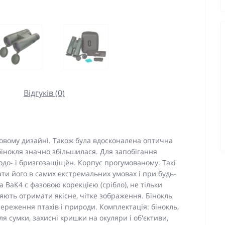
Відгуків (0)
новому дизайні. Також була вдосконалена оптична
бінокля значно збільшилася. Для запобігання
одо- і бризгозащіщён. Корпус прогумованому. Такі
и його в самих екстремальних умовах і при будь-
ла ВаК4 c фазовою корекцією (срібло), не тільки
яють отримати якісне, чітке зображення. Бінокль
ереження птахів і природи. Комплектація: бінокль,
ля сумки, захисні кришки на окуляри і об'єктиви,