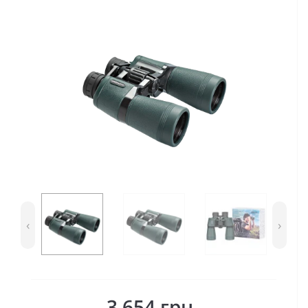
‹
›
3 654 грн