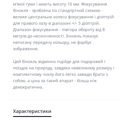
м'якої гуми і мають висоту 10 мм. Фокусування
бінокля - зроблена по стандпртной схемою -
велике центральне колесо фокусування і діоптрій
для правого лазу в діапазоні +/- 5 діоптрій.
Діапазон фокусування - півтора обороту від 8
метрів до нескінченності. Бінокль показує
непогану передачу кольору, не фарбує
зображення.
Цей бінокль відмінно підійде для подорожей і
поїздок на природу, завдяки невеликому розміру і
комплектному чохлу його легко завжди брати з
собою, а ціна за такий апарат - більш ніж
демократична.
Характеристики