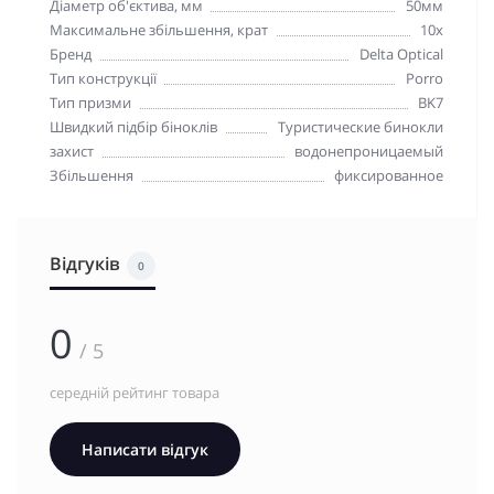
Діаметр об'єктива, мм
50мм
Максимальне збільшення, крат
10x
Бренд
Delta Optical
Тип конструкції
Porro
Тип призми
BK7
Швидкий підбір біноклів
Туристические бинокли
захист
водонепроницаемый
Збільшення
фиксированное
Відгуків
0
0
/ 5
середній рейтинг товара
Написати відгук