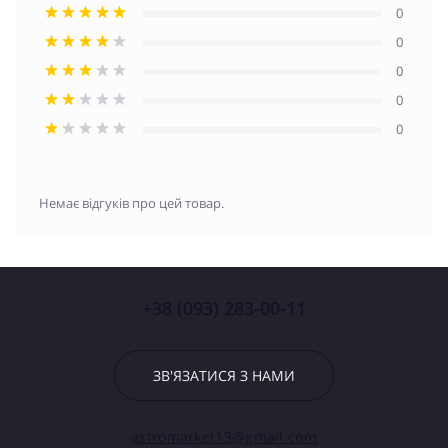
0
0
0
0
0
Немає відгуків про цей товар.
+38 (093) 283-00-11
ЗВ'ЯЗАТИСЯ З НАМИ
astromarket13@gmail.com