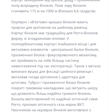
пилу всередину бінокля. Поле зору бінокля
становить 115 м на 1000 м (близько 6,6 градусів).
Окулярні і об'єктивні кришки бінокля мають
прорізи для кріплення на шийному ремінці.
Корпус бінокля має традиційну для Porro-біноклів
форму, зі згладженими лініями. У
полікарбонатному корпусі знайшлося місце і для
металевих елементів - центральної балки бінокля,
призменних блоків і фокусировочного механізму,
які приймають на себе більшу частину
навантаження під час експлуатації. Також з метала
виконані вушка для фіксації шийного ремінця і
металеве гніздо кріплення L-адаптера для
штатива. Тубуси і призматичні блоки бінокля
покриті гумовими накладками, що імітують шкіру,
що дозволить більш надійно тримати бінокль.
Бінокль виготовлений по надійної оптичній схемі
Porro, призмах оптичного скла марки ВК7.
Наочником на окулярах бінокля виготовлені з