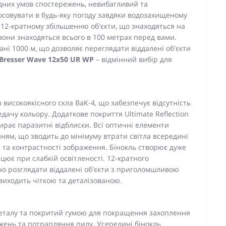
адних умов спостережень, невибагливий та
тосовувати в будь-яку погоду завдяки водозахищеному
12-кратному збільшенню об'єкти, що знаходяться на
 вони знаходяться всього в 100 метрах перед вами.
ані 1000 м, що дозволяє переглядати віддалені об'єкти
Bresser Wave 12x50 UR WP
– відмінний вибір для
 високоякісного скла BaK-4, що забезпечує відсутність
ачу кольору. Додаткове покриття Ultimate Reflection
ирає паразитні відблиски. Всі оптичні елементи
ням, що зводить до мінімуму втрати світла всередині
і та контрастності зображення. Бінокль створює дуже
цює при слабкій освітленості. 12-кратного
но розглядати віддалені об'єкти з приголомшливою
 виходить чіткою та деталізованою.
 металу та покритий гумою для покращення захоплення
жень та потрапляння пилу. Усередині бінокль