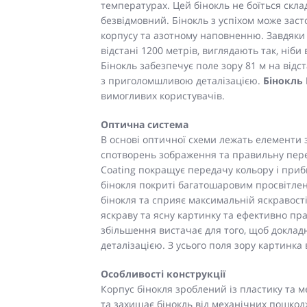
температурах. Цей бінокль не боїться скл
безвідмовний. Бінокль з успіхом може зас
корпусу та азотному наповненню. Завдяки 
відстані 1200 метрів, виглядають так, ніби
Бінокль забезпечує поле зору 81 м на відст
з приголомшливою деталізацією.
Бінокль 
вимогливих користувачів.
Оптична система
В основі оптичної схеми лежать елементи з
спотворень зображення та правильну перед
Coating покращує передачу кольору і приб
бінокля покриті багатошаровим просвітлен
бінокля та сприяє максимальній яскравост
яскраву та ясну картинку та ефективно пра
збільшення вистачає для того, щоб доклад
деталізацією. З усього поля зору картинка
Особливості конструкції
Корпус бінокля зроблений із пластику та
та захищає бінокль від механічних пошкод