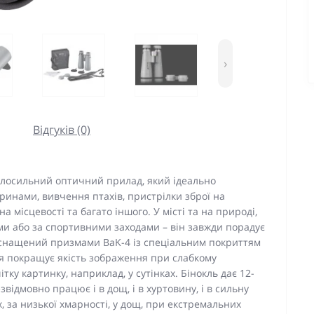
›
Відгуків (0)
тлосильний оптичний прилад, який ідеально
ринами, вивчення птахів, пристрілки зброї на
 місцевості та багато іншого. У місті та на природі,
ми або за спортивними заходами – він завжди порадує
оснащений призмами BaK-4 із спеціальним покриттям
иття покращує якість зображення при слабкому
тку картинку, наприклад, у сутінках. Бінокль дає 12-
звідмовно працює і в дощ, і в хуртовину, і в сильну
, за низької хмарності, у дощ, при екстремальних