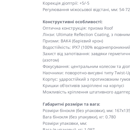
Корекція діоптрії: +5/-5
Регулювання міжосьової відстані, мм: 54-72
Конструктивні особливості:
Оптична конструкція: призма Roof
Лінзи: Ultimate Reflection Coating, з повн
Призми: BAK4 (барієвий крон)
Водостійкість: IPX7 (100% водонепроникний
Захист від запотівання: завдяки герметич
(азотом)
Фокусування: центральним колесом та діо
Наочники: поворотно-висувні типу Twist-
Корпус: ударостійкий з протиковзким гум
Кришки об'єктивів закріплені на корпусі
Можливість кріплення штативного адапте
Габаритні розміри та вага:
Розміри бінокля (без упаковки), мм: 167х13
Вага бінокля (без упакувки), кг: 0.780
Розміри упаковки, мм:
Вага (в упаковці), кг: 1.097