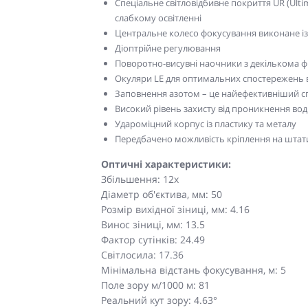
Спеціальне світловідбивне покриття UR (Ulti
слабкому освітленні
Центральне колесо фокусування виконане із
Діоптрійне регулювання
Поворотно-висувні наочники з декількома
Окуляри LE для оптимальних спостережень 
Заповнення азотом – це найефективніший с
Високий рівень захисту від проникнення во
Удароміцний корпус із пластику та металу
Передбачено можливість кріплення на штат
Оптичні характеристики:
Збільшення: 12x
Діаметр об'єктива, мм: 50
Розмір вихідної зіниці, мм: 4.16
Винос зіниці, мм: 13.5
Фактор сутінків: 24.49
Світлосила: 17.36
Мінімальна відстань фокусування, м: 5
Поле зору м/1000 м: 81
Реальний кут зору: 4.63°