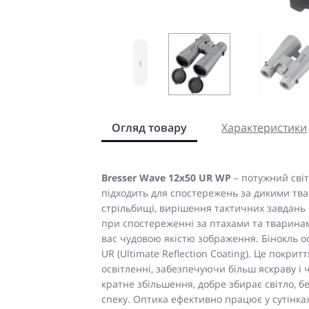
‹
Огляд товару
Характеристики
Bresser Wave 12x50 UR WP
– потужний сві
підходить для спостережень за дикими тва
стрільбищі, вирішення тактичних завдань на
при спостереженні за птахами та тварина
вас чудовою якістю зображення. Бінокль 
UR (Ultimate Reflection Coating). Це покр
освітленні, забезпечуючи більш яскраву і чі
кратне збільшення, добре збирає світло, бе
спеку. Оптика ефективно працює у сутінках