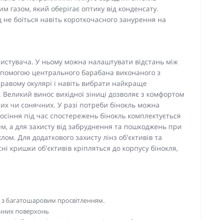
 газом, який оберігає оптику від конденсату.
ад не боїться навіть короткочасного занурення на
ористувача. У ньому можна налаштувати відстань між
допомогою центрального барабана виконаного з
 правому окулярі і навіть вибрати найкраще
Великий винос вихідної зіниці дозволяє з комфортом
их чи сонячних. У разі потреби бінокль можна
осіння під час спостережень бінокль комплектується
 а для захисту від забруднення та пошкоджень при
лом. Для додаткового захисту лінз об'єктивів та
сні кришки об'єктивів кріпляться до корпусу бінокля,
-4 з багатошаровим просвітленням.
ичних поверхонь