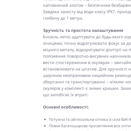
наповнений азотом – безпечним безбарвним
Завдяки захисту від води класу IPX7, прил
глибину до 1 метра.
Зручність та простота налаштування
Бінокль легко адаптувати до будь-якого к
зіницями, точно відрегулювати фокус за 
міцного металу, відкоригувати діоптрії на
положення поворотно-висувних наочників. 
вести спостереження в окулярах – звичайн
встановлювати на штатив. Для зручності н
широким неопреновим нашийним ремінцем,
зберіганні та транспортуванні – м'яким чох
окулярів у комплекті є знімні кришки. Захи
що запобігає їх втраті.
Основні особливості:
Потужна та світлосильна оптика зі скла BaK
Повне багатошарове просвітлення всіх опт