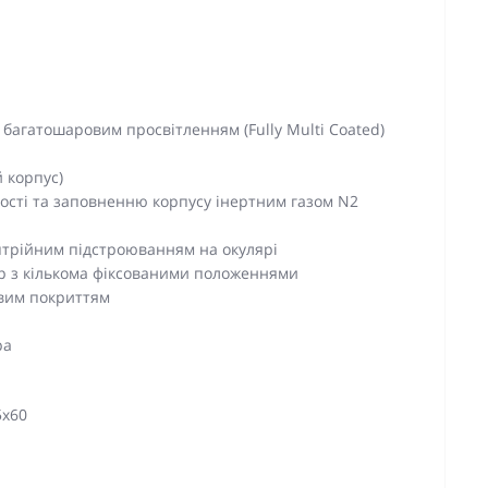
им багатошаровим просвітленням (Fully Multi Coated)
 корпус)
ності та заповненню корпусу інертним газом N2
птрійним підстроюванням на окулярі
Up з кількома фіксованими положеннями
овим покриттям
ра
5x60