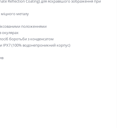
mate Reflection Coating) для яскравішого зображення при
 міцного металу
 фіксованими положеннями
в окулярах
посіб боротьби з конденсатом
ди IPX7 (100% водонепроникний корпус)
ив