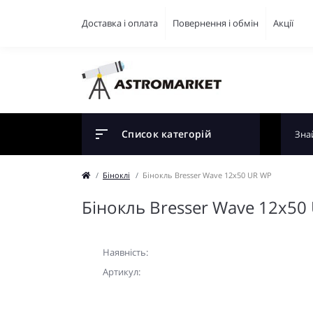
Доставка і оплата
Повернення і обмін
Акції
Список категорій
Біноклі
Бінокль Bresser Wave 12x50 UR WP
Бінокль Bresser Wave 12x50
Наявність:
Артикул: