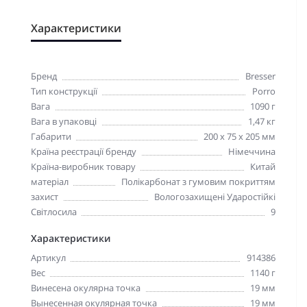
Характеристики
Бренд
Bresser
Тип конструкції
Porro
Вага
1090 г
Вага в упаковці
1,47 кг
Габарити
200 x 75 x 205 мм
Країна реєстрації бренду
Німеччина
Країна-виробник товару
Китай
матеріал
Полікарбонат з гумовим покриттям
захист
Вологозахищені Ударостійкі
Світлосила
9
Характеристики
Артикул
914386
Вес
1140 г
Винесена окулярна точка
19 мм
Вынесенная окулярная точка
19 мм