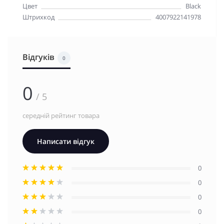
Цвет
Black
Штрихкод
4007922141978
Відгуків
0
0
/ 5
середній рейтинг товара
Написати відгук
0
0
0
0