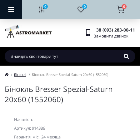
0
0
0
+38 (093) 283-00-11
Замовити дзвінок
Біноклі
Бінокль Bresser Spezial-Saturn 20x60 (1552060)
Бінокль Bresser Spezial-Saturn
20x60 (1552060)
Наявність:
Артикул: 914386
Гарантiя, мic.: 24 месяца