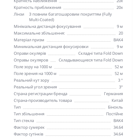
Кратність наближення
20х
Кратность приближения
20х
Лінзи
З повним багатошаровим покриттям (Fully
Multi-Coated)
Мінімальна дистанція фокусування
9 м
Максимальне збільшення:
20
Матеріал призм
BAK4
Минимальная дистанция фокусировки
9 м
Оправи окулярів
Складні типа Fold Down
Оправы окуляров
Складывающиеся типа Fold Down
Поле зору на 1000 м
52 м
Поле зрения на 1000 м
52 м
Реальний кут зору
3 °
Реальный угол зрения
3°
Страна регистрации бренда
Германия
Страна-производитель товара
Китай
Тип
Бінокль
Тип збільшення
Постійне
Тип стекла
BAK4
Фактор сумерек
34.64
Фактор сутінків
34.64