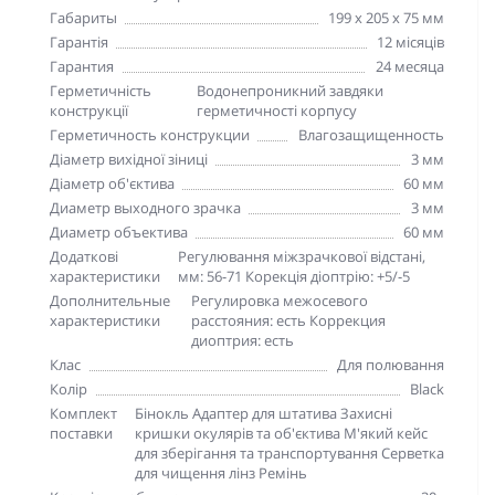
Габариты
199 x 205 x 75 мм
Гарантія
12 місяців
Гарантия
24 месяца
Герметичність
Водонепроникний завдяки
конструкції
герметичності корпусу
Герметичность конструкции
Влагозащищенность
Діаметр вихідної зіниці
3 мм
Діаметр об'єктива
60 мм
Диаметр выходного зрачка
3 мм
Диаметр объектива
60 мм
Додаткові
Регулювання міжзрачкової відстані,
характеристики
мм: 56-71 Корекція діоптрію: +5/-5
Дополнительные
Регулировка межосевого
характеристики
расстояния: есть Коррекция
диоптрия: есть
Клас
Для полювання
Колір
Black
Комплект
Бінокль Адаптер для штатива Захисні
поставки
кришки окулярів та об'єктива М'який кейс
для зберігання та транспортування Серветка
для чищення лінз Ремінь