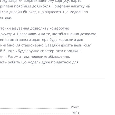
погоду завдяки водозахищеному корпусу. Варто
ріплені поясками до бінокля, і рифлену накатку на
 і сам дизайн бінокля, що відносить цю модель по
оптики.
 точки візування дозволить комфортно
ь окуляри. Незважаючи на те, що збільшення дозволяє
плення штативного адаптера буде корисним для
ні бінокля стаціонарно. Завдяки досить великому
цей бінокль буде зручно спостерігати протяжні
ення. Разом з тим, невелике збільшення,
ість робить цю модель дуже придатною для
Porro
940 г