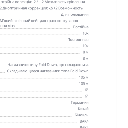
птрійна корекція: -2 / + 2 Можливість кріплення
72 Диоптрийная коррекция: -2/+2 Возможность
Для полювання
 М'який вініловий кейс для транспортування
ння лінз
Постійна
10х
Постоянная
10х
8 м
8 м
Наглазники типу Fold Down, що складаються.
Складывающиеся наглазники типа Fold Down
105 м
105 м
6°
6°
Германия
Китай
Бінокль
BAK4
BAK4