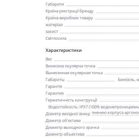
Габарити
Країна реєстрації бренду
Країна-виробник товару
матеріал
захист
Світлосила
Характеристики
Вес
Винесена окулярна точка
Вынесенная окулярная точка
Габариты
Бинокль, м
Гарантія
Гарантия
Герметичність конструкції
Герметичность конструкции
Водостойкость: IPX7 (100% водонепроницаемы
герметичности и заполнению корпуса аргон
Діаметр вихідної зіниці
Діаметр об'єктива
Диаметр выходного зрачка
Диаметр объектива