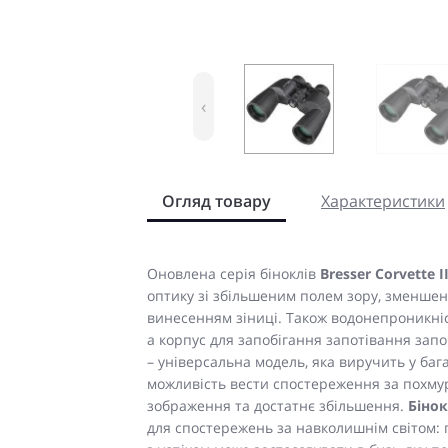
‹
Огляд товару
Характеристики
Оновлена серія біноклів
Bresser Corvette I
оптику зі збільшеним полем зору, зменше
винесенням зіниці. Також водонепроникніс
а корпус для запобігання запотівання зап
– універсальна модель, яка виручить у баг
можливість вести спостереження за похму
зображення та достатнє збільшення.
Бінок
для спостережень за навколишнім світом: