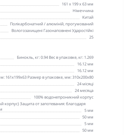
161 x 199 x 63 мм
Німеччина
Китай
Полікарбонатний / алюміній, прогумований
Вологозахищені Газонаповнені Ударостійкі
25
Бинокль, кг: 0.94 Вес в упаковке, кг: 1.269
16.12 мм
16.12 мм
м: 161x199x63 Размер в упаковке, мм: 310x200x80
24 місяці
24 месяца
100% водонепроникний корпус
й корпус) Защита от запотевания: благодаря
ом
5 мм
50 мм
5 мм
50 мм