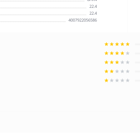
22.4
22.4
4007922056586