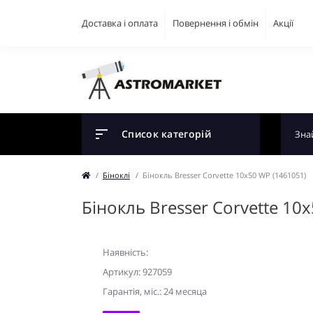
Доставка і оплата
Повернення і обмін
Акції
Список категорій
Біноклі
Бінокль Bresser Corvette 10x50 WP (1461051)
Бінокль Bresser Corvette 10
Наявність:
Артикул: 927059
Гарантiя, мic.: 24 месяца