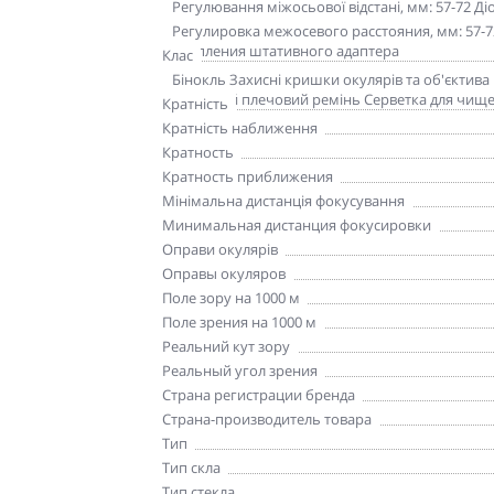
Додаткові характеристики
Регулювання міжосьової відстані, мм: 57-72 Діо
штативного адаптера
Дополнительные характеристики
Регулировка межосевого расстояния, мм: 57-
крепления штативного адаптера
Клас
Комплект поставки
Бінокль Захисні кришки окулярів та об'єктива
Широкий плечовий ремінь Серветка для чище
Кратність
Кратність наближення
Кратность
Кратность приближения
Мінімальна дистанція фокусування
Минимальная дистанция фокусировки
Оправи окулярів
Оправы окуляров
Поле зору на 1000 м
Поле зрения на 1000 м
Реальний кут зору
Реальный угол зрения
Страна регистрации бренда
Страна-производитель товара
Тип
Тип скла
Тип стекла