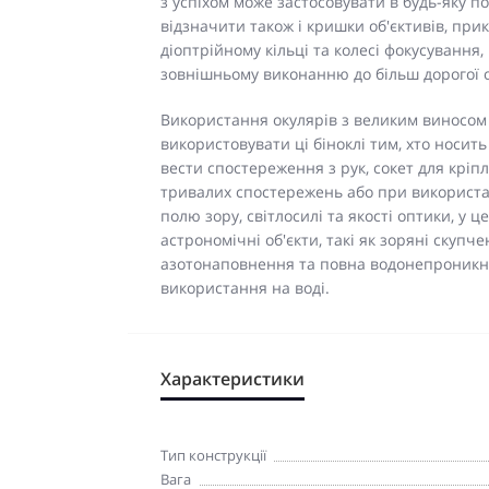
з успіхом може застосовувати в будь-яку 
відзначити також і кришки об'єктивів, прик
діоптрійному кільці та колесі фокусування,
зовнішньому виконанню до більш дорогої 
Використання окулярів з великим виносом
використовувати ці біноклі тим, хто носит
вести спостереження з рук, сокет для крі
тривалих спостережень або при використан
полю зору, світлосилі та якості оптики, у 
астрономічні об'єкти, такі як зоряні скупч
азотонаповнення та повна водонепроникн
використання на воді.
Характеристики
Тип конструкції
Вага