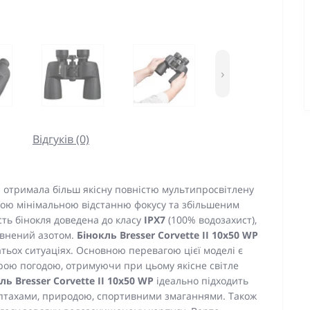
›
Відгуків (0)
I
отримала більш якісну повністю мультипросвітлену
ною мінімальною відстанню фокусу та збільшеним
ть бінокля доведена до класу
IPX7
(100% водозахист),
овнений азотом.
Бінокль Bresser Corvette II 10х50 WP
атьох ситуаціях. Основною перевагою цієї моделі є
рою погодою, отримуючи при цьому якісне світле
ль Bresser Corvette II 10x50 WP
ідеально підходить
 птахами, природою, спортивними змаганнями. Також