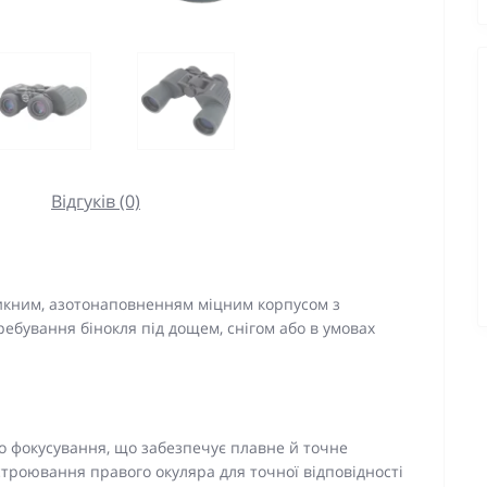
Відгуків (0)
икним, азотонаповненням міцним корпусом з
ебування бінокля під дощем, снігом або в умовах
о фокусування, що забезпечує плавне й точне
троювання правого окуляра для точної відповідності