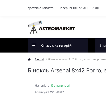
Доставка і оплата
Повернення і обмін
Акції
Список категорій
Біноклі
Бінокль Arsenal 8x42 Porro, вологонепрони
Бінокль Arsenal 8x42 Porro
Наявність:
Є в наявності
Артикул: BW13-0842