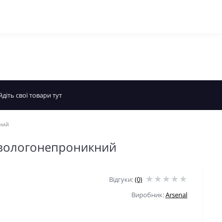
кний
, вологонепроникний
Відгуки:
(0)
Виробник:
Arsenal