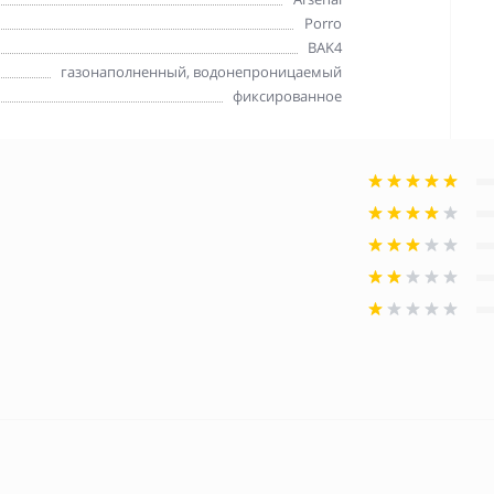
Porro
BAK4
газонаполненный, водонепроницаемый
фиксированное