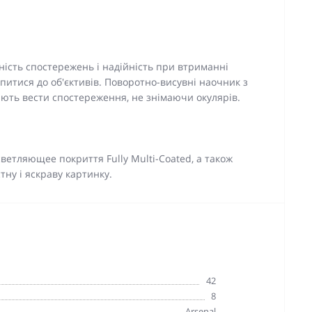
ість спостережень і надійність при втриманні
іпитися до об'єктивів. Поворотно-висувні наочник з
ть вести спостереження, не знімаючи окулярів.
ветляющее покриття Fully Multi-Coated, а також
тну і яскраву картинку.
42
8
Arsenal