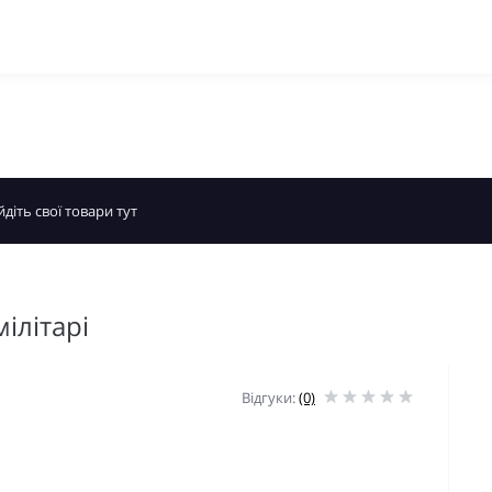
мілітарі
Відгуки:
(0)