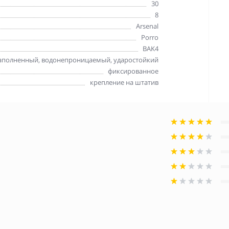
30
8
Arsenal
Porro
BAK4
аполненный, водонепроницаемый, ударостойкий
фиксированное
крепление на штатив