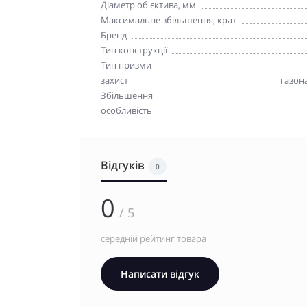
Діаметр об'єктива, мм
Максимальне збільшення, крат
Бренд
Тип конструкції
Тип призми
захист
газон
Збільшення
особливість
Відгуків
0
0
/ 5
середній рейтинг товара
Написати відгук