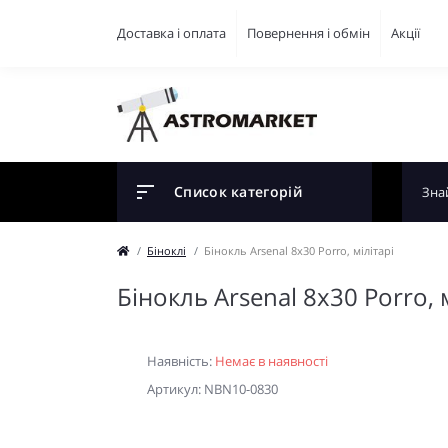
Доставка і оплата
Повернення і обмін
Акції
Список категорій
Біноклі
Бінокль Arsenal 8х30 Porro, мілітарі
Бінокль Arsenal 8х30 Porro, 
Наявність:
Немає в наявності
Артикул: NBN10-0830