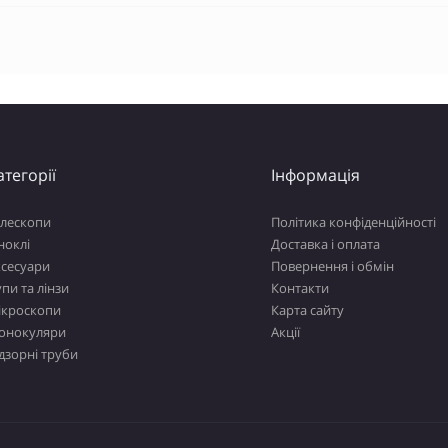
атегорії
Інформація
елескопи
Політика конфіденційності
ноклі
Доставка і оплата
ксесуари
Повернення і обмін
пи та лінзи
Контакти
ікроскопи
Карта сайту
онокуляри
Акції
дзорні труби