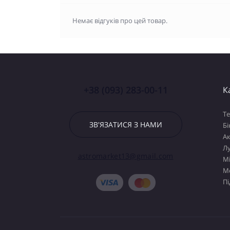
Немає відгуків про цей товар.
+38 (093) 283-00-11
К
Т
ЗВ'ЯЗАТИСЯ З НАМИ
Бі
А
Лу
astromarket13@gmail.com
М
М
Пі