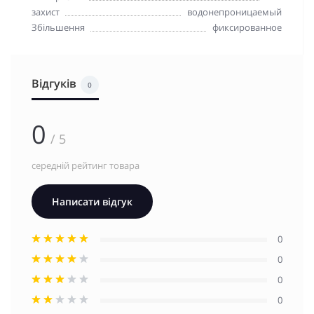
захист
водонепроницаемый
Збільшення
фиксированное
Відгуків
0
0
/ 5
середній рейтинг товара
Написати відгук
0
0
0
0