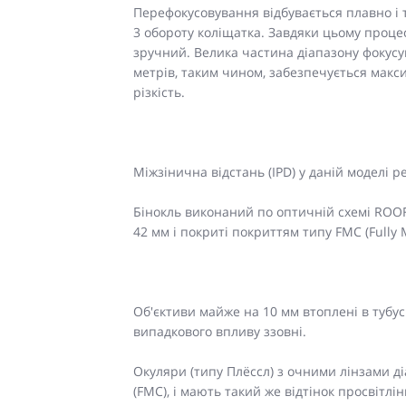
Перефокусовування відбувається плавно і 
3 обороту коліщатка. Завдяки цьому проце
зручний. Велика частина діапазону фокусув
метрів, таким чином, забезпечується макс
різкість.
Міжзінична відстань (IPD) у даній моделі р
Бінокль виконаний по оптичній схемі ROOF.
42 мм і покриті покриттям типу FMC (Fully M
Об'єктиви майже на 10 мм втоплені в тубус
випадкового впливу ззовні.
Окуляри (типу Плёссл) з очними лінзами д
(FMC), і мають такий же відтінок просвітлі