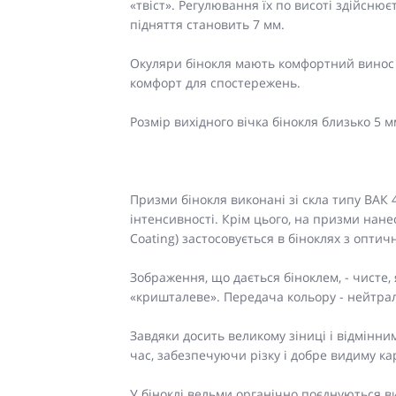
«твіст». Регулювання їх по висоті здійсню
підняття становить 7 мм.
Окуляри бінокля мають комфортний винос з
комфорт для спостережень.
Розмір вихідного вічка бінокля близько 5 м
Призми бінокля виконані зі скла типу ВАК 
інтенсивності. Крім цього, на призми нан
Coating) застосовується в біноклях з опт
Зображення, що дається біноклем, - чисте, 
«кришталеве». Передача кольору - нейтра
Завдяки досить великому зіниці і відмінн
час, забезпечуючи різку і добре видиму ка
У біноклі вельми органічно поєднуються в