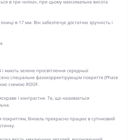
ється в три «кліка», при цьому максимальна висота
іниці в 17 мм. Він забезпечує достатню зручність і
м.
4 і мають зелене просвітлення середньої
есено спеціальне фазокорректірующім покриття (Phase
ичною схемою ROOF.
яскраве і контрастне. Те, що називається
льна.
им покриттям, бінокль прекрасно працює в сутінковий
ртинку.
исока якість механічних деталей, ергономічний