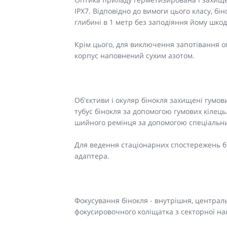
IPX7. Відповідно до вимоги цього класу, б
глибині в 1 метр без заподіяння йому шкод
Крім цього, для виключення запотівання оп
корпус наповнений сухим азотом.
Об'єктиви і окуляр бінокля захищені гумо
тубус бінокля за допомогою гумових кілець.
шийного ремінця за допомогою спеціальних 
Для ведення стаціонарних спостережень б
адаптера.
Фокусування бінокля - внутрішня, централ
фокусировочного коліщатка з секторної на