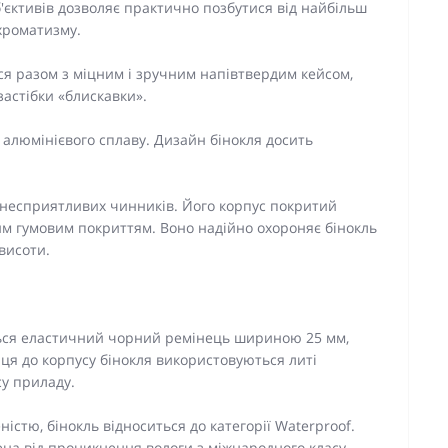
б'єктивів дозволяє практично позбутися від найбільш
хроматизму.
ся разом з міцним і зручним напівтвердим кейсом,
застібки «блискавки».
 алюмінієвого сплаву. Дизайн бінокля досить
 несприятливих чинників. Його корпус покритий
им гумовим покриттям. Воно надійно охороняє бінокль
 висоти.
ться еластичний чорний ремінець шириною 25 мм,
ця до корпусу бінокля використовуються литі
су приладу.
істю, бінокль відноситься до категорії Waterproof.
на від проникнення вологи з міжнародного класу