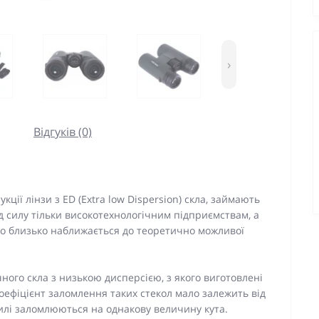
›
Відгуків (0)
ції лінзи з ED (Extra low Dispersion) скла, займають
д силу тільки високотехнологічним підприємствам, а
о близько наближається до теоретично можливої
ого скла з низькою дисперсією, з якого виготовлені
 коефіцієнт заломлення таких стекол мало залежить від
 хвилі заломлюються на однакову величину кута.