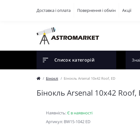
Доставка і оплата
Повернення і обмін
Акції
Список категорій
Біноклі
Бінокль Arsenal 10x42 Roof, ED
Бінокль Arsenal 10x42 Roof,
Наявність:
Є в наявності
Артикул: BW15-1042 ED