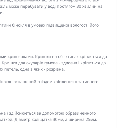
інокль може перебувати у воді протягом 30 хвилин на
и.
тики бінокля в умовах підвищеної вологості його
вими кришечками. Кришки на об'єктивах кріпляться до
 Кришка для окулярів гумова - здвоєна і кріпиться до
петель, одна з яких - розрізна.
інокль оснащений гніздом кріплення штативного L-
ьна і здійснюється за допомогою обрезиненного
каткой. Діаметр коліщатка 30мм, а ширина 25мм.