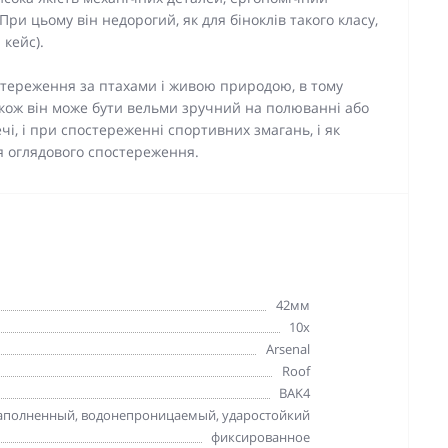
При цьому він недорогий, як для біноклів такого класу,
 кейс).
стереження за птахами і живою природою, в тому
Також він може бути вельми зручний на полюванні або
ечі, і при спостереженні спортивних змагань, і як
я оглядового спостереження.
42мм
10x
Arsenal
Roof
BAK4
аполненный, водонепроницаемый, ударостойкий
фиксированное