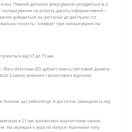
точно. Повний діапазон фокусування укладається в 2-
с налаштування на різкість досить інформативний і
ання доводиться на дистанції до декількох сот
имальна точність і комфорт при налаштуванні на
егулюється від 57 до 75 мм.
 Його об'єктиви (ED дублет) мають світловий діаметр
ulti Coated) зеленого і фіолетового відтінків.
и бінокля, що забезпечує їх достатню захищеність від
іаметром в 21 мм просвітлені аналогічним чином
ння. На окулярах є жорсткі конусні Наочники типу