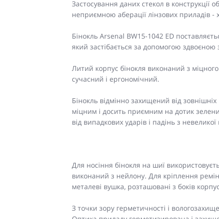
Застосування даних стекол в конструкції о
неприємною аберації лінзових приладів - 
Бінокль Arsenal BW15-1042 ED поставляєть
який застібається за допомогою здвоєною 
Литий корпус бінокля виконаний з міцного
сучасний і ергономічний.
Бінокль відмінно захищений від зовнішніх
міцним і досить приємним на дотик зелен
від випадкових ударів і падінь з невеликої
Для носіння бінокля на шиї використовує
виконаний з нейлону. Для кріплення ремін
металеві вушка, розташовані з боків корпу
З точки зору герметичності і вологозахищен
Оптика приладу герметизирована і захище