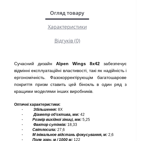
Огляд товару
Характеристики
Відгуків (0)
Сучасний дизайн
Alpen Wings 8x42
забезпечує
відмінні експлуатаційні властивості, такі як надійність і
ергономічність. Фазокорректірующім багатошарове
покриття призм ставить цей бінокль в один ряд з
кращими моделями інших виробників.
Оптичні характеристики:
·
Збільшення:
8Х
·
Діаметр
об'єктива,
мм:
42
·
Розмір вихідної зіниці,
мм:
5,25
·
Фактор
сутінків:
18,33
·
Світлосила:
27,6
·
М
інімальное відстань фокусування,
м:
2,6
·
Поле зору, м / 1000
м:
122