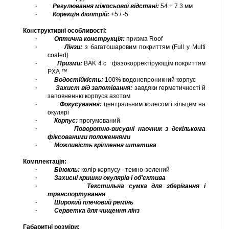
·
Регулювання міжосьової
відстані:
54 ÷ 7
3
мм
·
Корекція
діоптрій:
+5 / -5
Конструктивні особливості:
·
Оптична
конструкція:
призма
Roof
·
Лінзи:
з багатошаровим покриттям (Full
y
Multi
coated)
·
Призми:
BAK
4
c
фазокорректірующім покриттям
PXA
™
·
Водостійкість:
100% водонепроникний корпус
·
Захист від
запотівання:
завдяки герметичності й
заповненню корпуса азотом
·
Фокусування:
центральним колесом і кільцем на
окулярі
·
Корпус:
прогумований
·
Поворотно-висувні наочник з декількома
фіксованими положеннями
·
Можливість кріплення штатива
Комплектація:
·
Бінокль:
колір корпусу - темно-зелений
·
Захисні кришки окулярів і об'єктива
·
Текстильна сумка для зберігання і
транспортування
·
Широкий плечовий ремінь
·
Серветка для чищення лінз
Габаритні розміри: