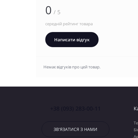
0
/ 5
середній рейтинг товара
Написати відгук
Немає відгуків про цей товар.
+38 (093) 283-00-11
К
Т
ЗВ'ЯЗАТИСЯ З НАМИ
Бі
А