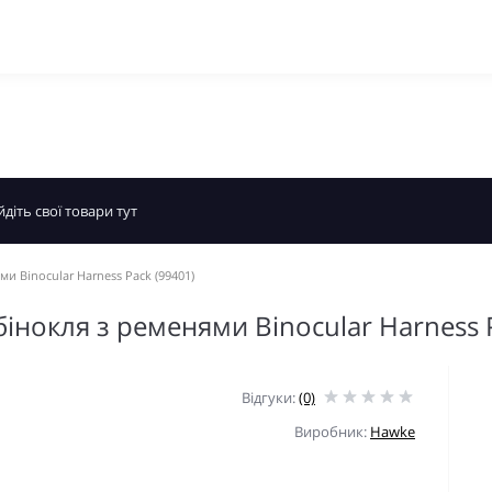
и Binocular Harness Pack (99401)
інокля з ременями Binocular Harness 
Відгуки:
(0)
Виробник:
Hawke