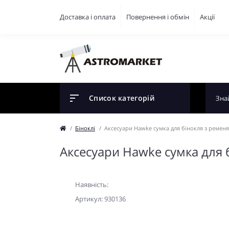
Доставка і оплата
Повернення і обмін
Акції
Список категорій
Біноклі
Аксесуари Hawke сумка для бінокля з ременям
Аксесуари Hawke сумка для б
Наявність:
Артикул: 930136