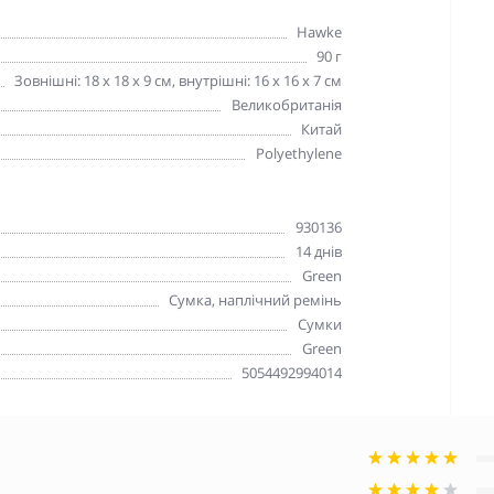
Hawke
90 г
Зовнішні: 18 х 18 х 9 см, внутрішні: 16 х 16 х 7 см
Великобританія
Китай
Polyethylene
930136
14 днів
Green
Сумка, наплічний ремінь
Сумки
Green
5054492994014