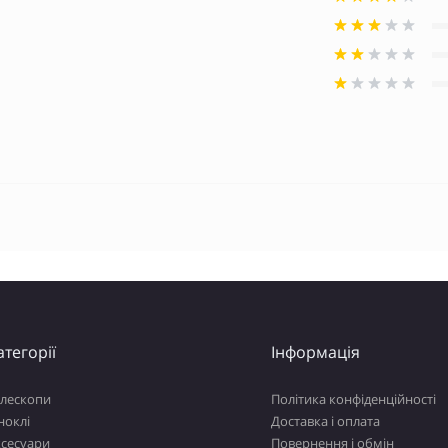
атегорії
Інформація
елескопи
Політика конфіденційності
ноклі
Доставка і оплата
ксесуари
Повернення і обмін