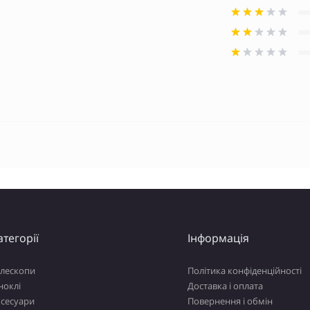
атегорії
Інформація
елескопи
Політика конфіденційності
ноклі
Доставка і оплата
ксесуари
Повернення і обмін