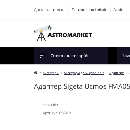
Доставка і оплата
Повернення і обмін
Акції
Список категорій
Аксесуари
Аксесуари до мікроскопів
Адаптери
Адаптер Sigeta Ucmos FMA05
Наявність:
Артикул: 65649a