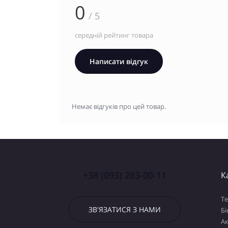
0
/ 5
середній рейтинг товара
Написати відгук
Немає відгуків про цей товар.
+38 (093) 283-00-11
К
Т
ЗВ'ЯЗАТИСЯ З НАМИ
Бі
А