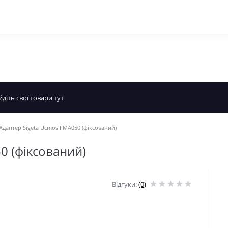
Адаптер Sigeta Ucmos FMA050 (фіксований)
0 (фіксований)
Відгуки:
(0)