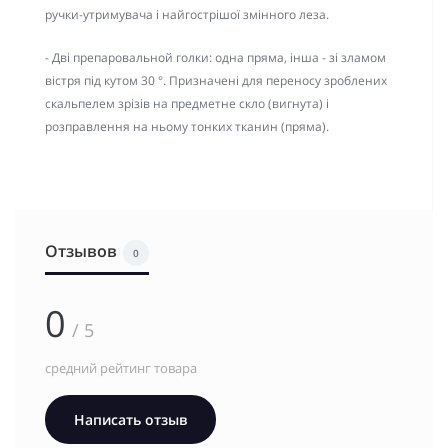
ручки-утримувача і найгострішої змінного леза.
- Дві препаровальной голки: одна пряма, інша - зі зламом
вістря під кутом 30 °. Призначені для переносу зроблених
скальпелем зрізів на предметне скло (вигнута) і
розправлення на ньому тонких тканин (пряма).
Отзывов
0
0
/ 5
средний рейтинг товара
Написать отзыв