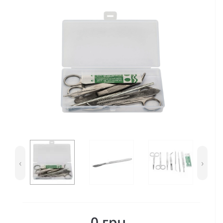
‹
›
0 грн