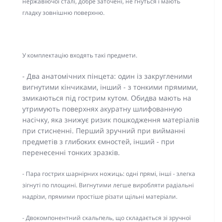
нержавіючої сталі, добре заточені, не гнуться і мають
гладку зовнішню поверхню.
У комплектацію входять такі предмети.
- Два анатомічних пінцета: один із закругленими
вигнутими кінчиками, інший - з тонкими прямими,
змикаються під гострим кутом. Обидва мають на
утримують поверхнях акуратну шлифованную
насічку, яка знижує ризик пошкодження матеріалів
при стисненні. Перший зручний при вийманні
предметів з глибоких ємностей, інший - при
перенесенні тонких зразків.
- Пара гострих шарнірних ножиць: одні прямі, інші - злегка
зігнуті по площині. Вигнутими легше виробляти радіальні
надрізи, прямими простіше різати щільні матеріали.
- Двокомпонентний скальпель, що складається зі зручної